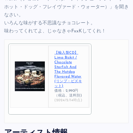
ホット・ドッグ・フレイヴァード・ウォーター）」を聞き
なさい。
いろんな味がする不思議なチョコレート。
味わってくれてよ、じゃなきゃFxxKしてくれ！
【輸入盤CD】
Limp Bizkit /
Chocolate
Starfish And
The Hotdog
Flavored Water
(リンプ・ビズキ
ット)
価格：2,990円
（税込、送料別)
(2024/2/14時点)