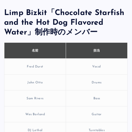
Limp Bizkit「Chocolate Starfish
and the Hot Dog Flavored
Water」制作時のメンバー
担当
名前
Fred Durst
Vocal
John Otto
Drums
Sam Rivers
Bass
Wes Borland
Guitar
DJ Lethal
Turntables