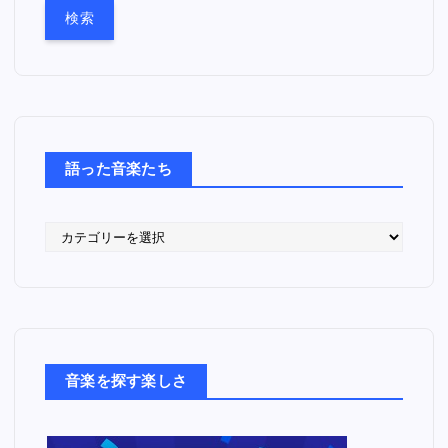
:
語った音楽たち
語
っ
た
音
楽
た
ち
音楽を探す楽しさ