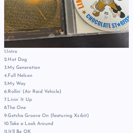
1.Intro
2.Hot Dog
3.My Generation
4.Full Nelson
5.My Way
6.Rollin’ (Air Raid Vehicle)
7.Livin’ It Up
8.The One
9.Getcha Groove On (featuring Xzibit)
10.Take a Look Around
11.It’ll Be OK