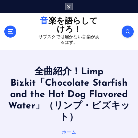
内
容
を
音楽を語らして
ス
けろ！
キ
サブスクでは届かない音楽があ
ッ
るはず。
プ
全曲紹介！Limp
Bizkit「Chocolate Starfish
and the Hot Dog Flavored
Water」（リンプ・ビズキッ
ト）
ホーム