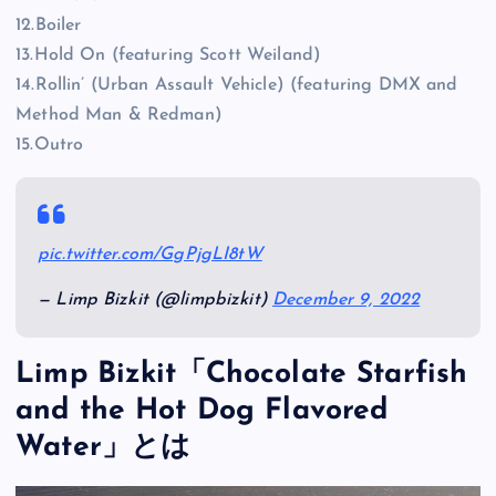
12.Boiler
13.Hold On (featuring Scott Weiland)
14.Rollin’ (Urban Assault Vehicle) (featuring DMX and
Method Man & Redman)
15.Outro
pic.twitter.com/GgPjgLI8tW
— Limp Bizkit (@limpbizkit)
December 9, 2022
Limp Bizkit「Chocolate Starfish
and the Hot Dog Flavored
Water」とは