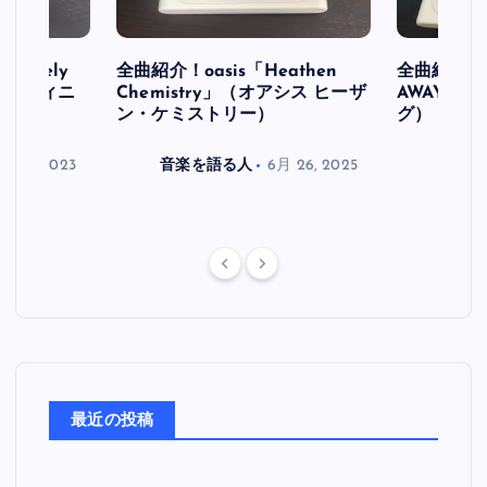
initely
全曲紹介！oasis「Heathen
全曲紹介！oa
ス デフィニ
Chemistry」（オアシス ヒーザ
AWAY」
ン・ケミストリー）
グ）
月 30, 2023
音楽を語る人
6月 26, 2025
音楽を
最近の投稿