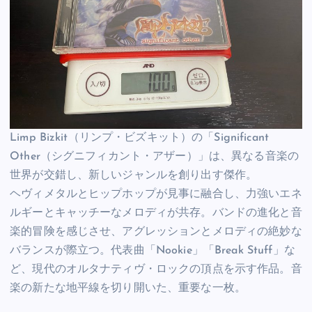
Limp Bizkit（リンプ・ビズキット）の「Significant
Other（シグニフィカント・アザー）」は、異なる音楽の
世界が交錯し、新しいジャンルを創り出す傑作。
ヘヴィメタルとヒップホップが見事に融合し、力強いエネ
ルギーとキャッチーなメロディが共存。バンドの進化と音
楽的冒険を感じさせ、アグレッションとメロディの絶妙な
バランスが際立つ。代表曲「Nookie」「Break Stuff」な
ど、現代のオルタナティヴ・ロックの頂点を示す作品。音
楽の新たな地平線を切り開いた、重要な一枚。