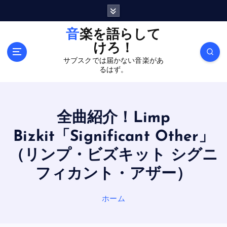
内
容
を
音楽を語らして
ス
けろ！
キ
サブスクでは届かない音楽があ
ッ
るはず。
プ
全曲紹介！Limp
Bizkit「Significant Other」
（リンプ・ビズキット シグニ
フィカント・アザー）
ホーム