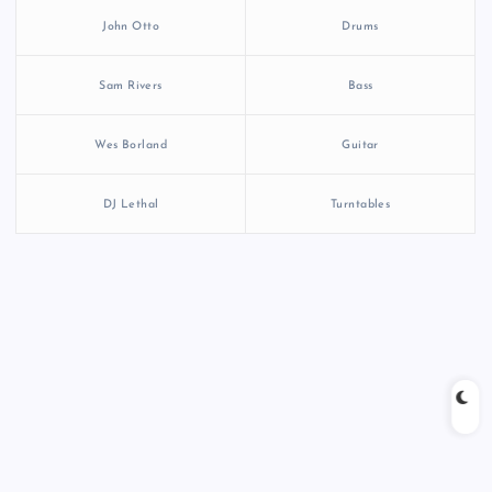
John Otto
Drums
Sam Rivers
Bass
Wes Borland
Guitar
DJ Lethal
Turntables