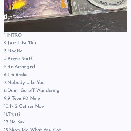
1.INTRO
2.Just Like This
3.Nookie
4.Break Stuff
5.Re-Arranged
6.I’m Broke
7.Nobody Like You
8.Don’t Go off Wandering
9.9 Teen 90 Nine
10.N 2 Gether Now
11.Trust?
12.No Sex
13.Show Me What You Got