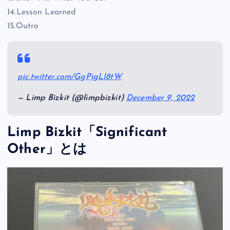
14.Lesson Learned
15.Outro
pic.twitter.com/GgPjgLI8tW
— Limp Bizkit (@limpbizkit)
December 9, 2022
Limp Bizkit「Significant
Other」とは