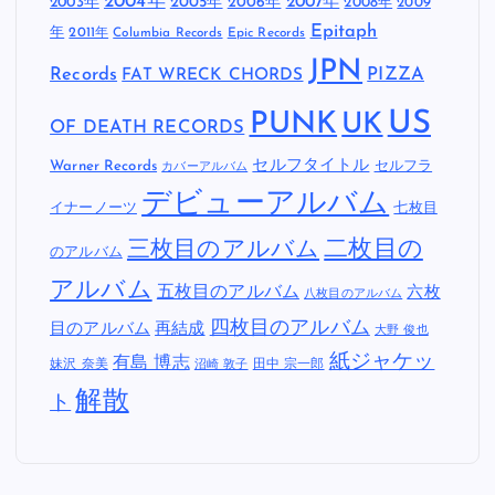
2004年
2005年
2007年
2003年
2006年
2008年
2009
Epitaph
年
2011年
Columbia Records
Epic Records
JPN
Records
FAT WRECK CHORDS
PIZZA
US
PUNK
UK
OF DEATH RECORDS
セルフタイトル
Warner Records
セルフラ
カバーアルバム
デビューアルバム
イナーノーツ
七枚目
二枚目の
三枚目のアルバム
のアルバム
アルバム
五枚目のアルバム
六枚
八枚目のアルバム
四枚目のアルバム
目のアルバム
再結成
大野 俊也
紙ジャケッ
有島 博志
妹沢 奈美
田中 宗一郎
沼崎 敦子
解散
ト