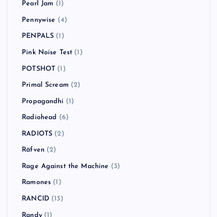
Pearl Jam
(1)
Pennywise
(4)
PENPALS
(1)
Pink Noise Test
(1)
POTSHOT
(1)
Primal Scream
(2)
Propagandhi
(1)
Radiohead
(6)
RADIOTS
(2)
Räfven
(2)
Rage Against the Machine
(3)
Ramones
(1)
RANCID
(13)
Randy
(1)