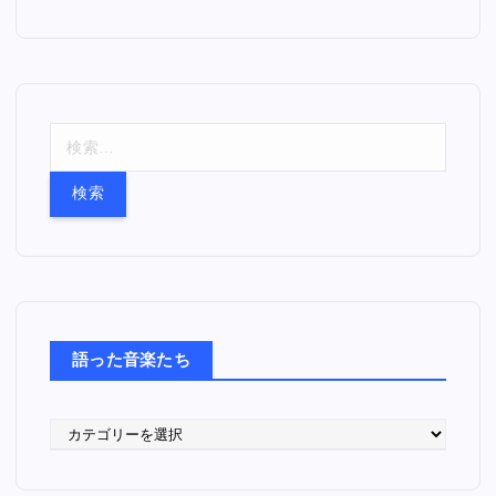
検
索
:
語った音楽たち
語
っ
た