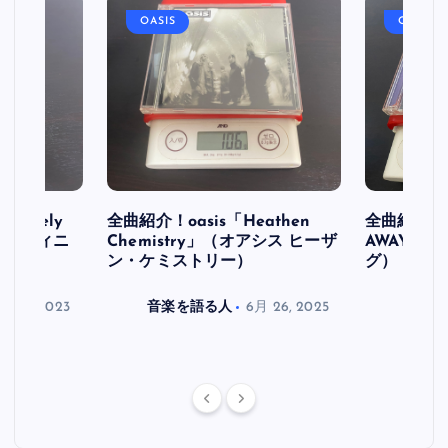
OASIS
OASIS
initely
全曲紹介！oasis「Heathen
全曲紹介！oa
ス デフィニ
Chemistry」（オアシス ヒーザ
AWAY」
ン・ケミストリー）
グ）
月 30, 2023
音楽を語る人
6月 26, 2025
音楽を