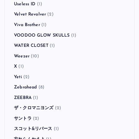
Useless ID
(1)
Velvet Revolver
(2)
Viva Brother
(1)
VOODOO GLOW SKULLS
(1)
WATER CLOSET
(1)
Weezer
(10)
X
(1)
Yeti
(2)
Zebrahead
(8)
ZEEBRA
(1)
ザ・クロマニヨンズ
(2)
サントラ
(2)
スコット&リバース
(1)