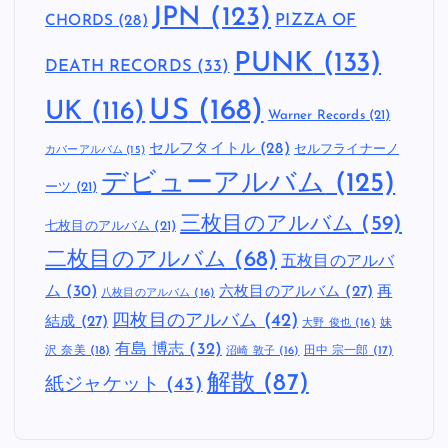
JPN
(123)
CHORDS
(28)
PIZZA OF
PUNK
(133)
DEATH RECORDS
(33)
US
(168)
UK
(116)
Warner Records
(21)
セルフタイトル
(28)
セルフライナーノ
カバーアルバム
(15)
デビューアルバム
(125)
ーツ
(21)
三枚目のアルバム
(59)
七枚目のアルバム
(21)
二枚目のアルバム
(68)
五枚目のアルバ
ム
(30)
六枚目のアルバム
(27)
再
八枚目のアルバム
(16)
四枚目のアルバム
(42)
結成
(27)
妹
大野 俊也
(16)
有島 博志
(32)
沢 奈美
(18)
田中 宗一郎
(17)
沼崎 敦子
(16)
解散
(87)
紙ジャケット
(43)