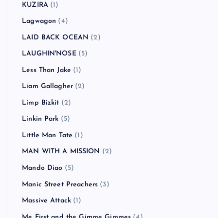
KUZIRA
(1)
Lagwagon
(4)
LAID BACK OCEAN
(2)
LAUGHIN'NOSE
(5)
Less Than Jake
(1)
Liam Gallagher
(2)
Limp Bizkit
(2)
Linkin Park
(5)
Little Man Tate
(1)
MAN WITH A MISSION
(2)
Mando Diao
(5)
Manic Street Preachers
(3)
Massive Attack
(1)
Me First and the Gimme Gimmes
(4)