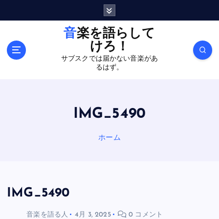
内
容
を
音楽を語らして
ス
けろ！
キ
サブスクでは届かない音楽があ
ッ
るはず。
プ
IMG_5490
ホーム
IMG_5490
音楽を語る人
4月 3, 2025
0 コメント