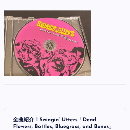
投
全曲紹介！Swingin’ Utters「Dead
稿
Flowers, Bottles, Bluegrass, and Bones」