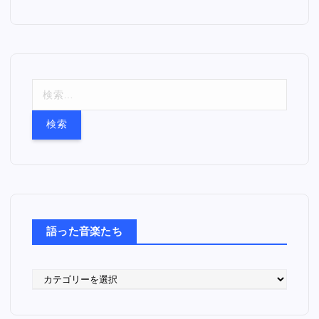
検
索
:
語った音楽たち
語
っ
た