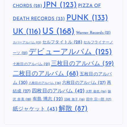
JPN
(123)
CHORDS
(28)
PIZZA OF
PUNK
(133)
DEATH RECORDS
(33)
US
(168)
UK
(116)
Warner Records
(21)
セルフタイトル
(28)
セルフライナーノ
カバーアルバム
(15)
デビューアルバム
(125)
ーツ
(21)
三枚目のアルバム
(59)
七枚目のアルバム
(21)
二枚目のアルバム
(68)
五枚目のアルバ
ム
(30)
六枚目のアルバム
(27)
再
八枚目のアルバム
(16)
四枚目のアルバム
(42)
結成
(27)
妹
大野 俊也
(16)
有島 博志
(32)
沢 奈美
(18)
田中 宗一郎
(17)
沼崎 敦子
(16)
解散
(87)
紙ジャケット
(43)