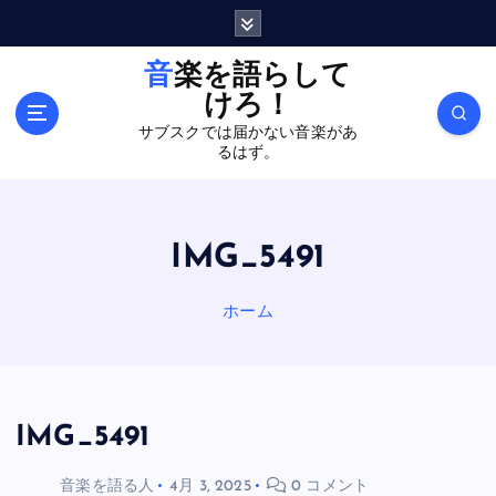
内
容
を
音楽を語らして
ス
けろ！
キ
サブスクでは届かない音楽があ
ッ
るはず。
プ
IMG_5491
ホーム
IMG_5491
音楽を語る人
4月 3, 2025
0 コメント