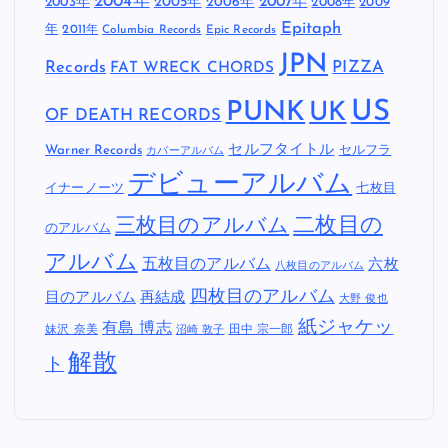
2004年
2005年
2007年
2003年
2006年
2008年
2009
Epitaph
年
2011年
Columbia Records
Epic Records
JPN
Records
FAT WRECK CHORDS
PIZZA
US
PUNK
UK
OF DEATH RECORDS
セルフタイトル
Warner Records
セルフラ
カバーアルバム
デビューアルバム
イナーノーツ
七枚目
二枚目の
三枚目のアルバム
のアルバム
アルバム
五枚目のアルバム
六枚
八枚目のアルバム
四枚目のアルバム
目のアルバム
再結成
大野 俊也
紙ジャケッ
有島 博志
妹沢 奈美
田中 宗一郎
沼崎 敦子
解散
ト