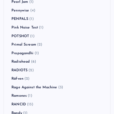
Pearl Jam
(1)
Pennywise
(4)
PENPALS
(1)
Pink Noise Test
(1)
POTSHOT
(1)
Primal Scream
(2)
Propagandhi
(1)
Radiohead
(6)
RADIOTS
(2)
Räfven
(2)
Rage Against the Machine
(3)
Ramones
(1)
RANCID
(13)
Randy
(1)