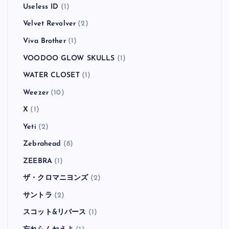
Useless ID
(1)
Velvet Revolver
(2)
Viva Brother
(1)
VOODOO GLOW SKULLS
(1)
WATER CLOSET
(1)
Weezer
(10)
X
(1)
Yeti
(2)
Zebrahead
(8)
ZEEBRA
(1)
ザ・クロマニヨンズ
(2)
サントラ
(2)
スコット&リバース
(1)