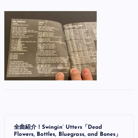
投
全曲紹介！Swingin’ Utters「Dead
稿
Flowers, Bottles, Bluegrass, and Bones」