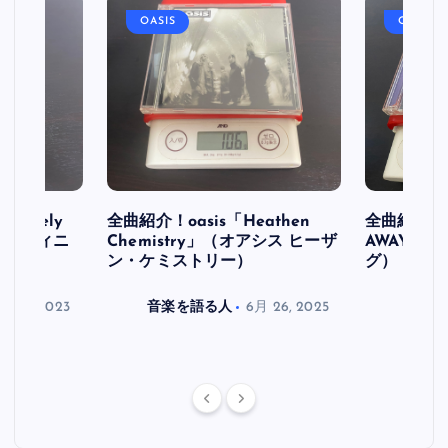
OASIS
OASIS
initely
全曲紹介！oasis「Heathen
全曲紹介！oa
ス デフィニ
Chemistry」（オアシス ヒーザ
AWAY」
ン・ケミストリー）
グ）
月 30, 2023
音楽を語る人
6月 26, 2025
音楽を