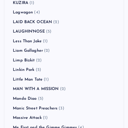
KUZIRA
(1)
Lagwagon
(4)
LAID BACK OCEAN
(2)
LAUGHIN'NOSE
(5)
Less Than Jake
(1)
Liam Gallagher
(2)
Limp Bizkit
(2)
Linkin Park
(5)
Little Man Tate
(1)
MAN WITH A MISSION
(2)
Mando Diao
(5)
Manic Street Preachers
(3)
Massive Attack
(1)
Me First and the Gimme Gimmes
(4)