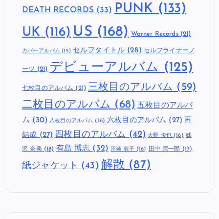
PUNK
(133)
DEATH RECORDS
(33)
US
(168)
UK
(116)
Warner Records
(21)
セルフタイトル
(28)
セルフライナーノ
カバーアルバム
(15)
デビューアルバム
(125)
ーツ
(21)
三枚目のアルバム
(59)
七枚目のアルバム
(21)
二枚目のアルバム
(68)
五枚目のアルバ
ム
(30)
六枚目のアルバム
(27)
再
八枚目のアルバム
(16)
四枚目のアルバム
(42)
結成
(27)
妹
大野 俊也
(16)
有島 博志
(32)
沢 奈美
(18)
田中 宗一郎
(17)
沼崎 敦子
(16)
解散
(87)
紙ジャケット
(43)