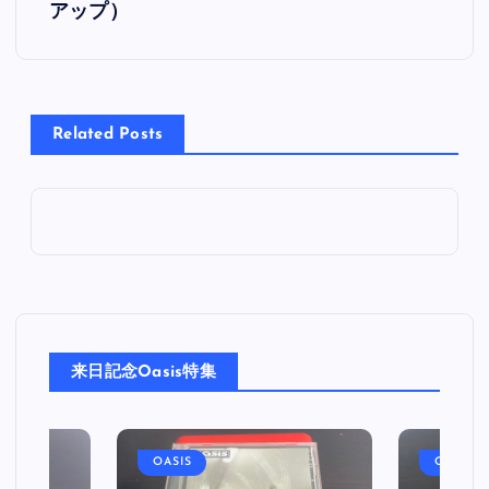
アップ）
ナ
ビ
Related Posts
ゲ
ー
シ
ョ
ン
来日記念Oasis特集
OASIS
OASIS