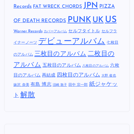
JPN
Records
FAT WRECK CHORDS
PIZZA
US
PUNK
UK
OF DEATH RECORDS
セルフタイトル
Warner Records
セルフラ
カバーアルバム
デビューアルバム
イナーノーツ
七枚目
二枚目の
三枚目のアルバム
のアルバム
アルバム
五枚目のアルバム
六枚
八枚目のアルバム
四枚目のアルバム
目のアルバム
再結成
大野 俊也
紙ジャケッ
有島 博志
妹沢 奈美
田中 宗一郎
沼崎 敦子
解散
ト