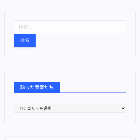
検
索
:
語った音楽たち
語
っ
た
音
楽