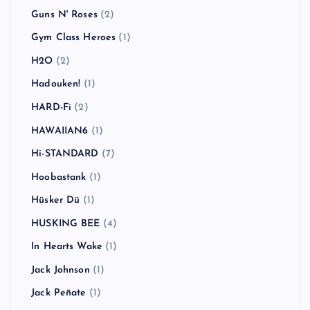
Guns N' Roses
(2)
Gym Class Heroes
(1)
H2O
(2)
Hadouken!
(1)
HARD-Fi
(2)
HAWAIIAN6
(1)
Hi-STANDARD
(7)
Hoobastank
(1)
Hüsker Dü
(1)
HUSKING BEE
(4)
In Hearts Wake
(1)
Jack Johnson
(1)
Jack Peñate
(1)