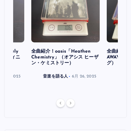
initely
全曲紹介！oasis「Heathen
全曲紹介！oa
ス デフィニ
Chemistry」（オアシス ヒーザ
AWAY」
ン・ケミストリー）
グ）
月 30, 2023
音楽を語る人
6月 26, 2025
音楽を