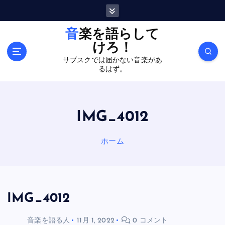
内
容
を
音楽を語らして
ス
けろ！
キ
サブスクでは届かない音楽があ
ッ
るはず。
プ
IMG_4012
ホーム
IMG_4012
音楽を語る人
11月 1, 2022
0 コメント