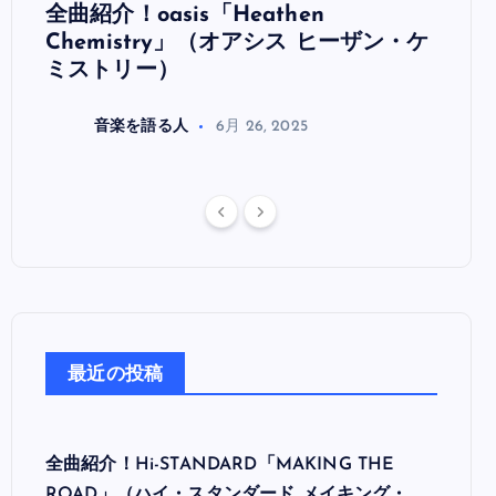
全曲紹介！oasis「Heathen
全曲紹
リ
Chemistry」（オアシス ヒーザン・ケ
（オ
ミストリー）
音楽を語る人
6月 26, 2025
最近の投稿
全曲紹介！Hi-STANDARD「MAKING THE
ROAD」（ハイ・スタンダード メイキング・