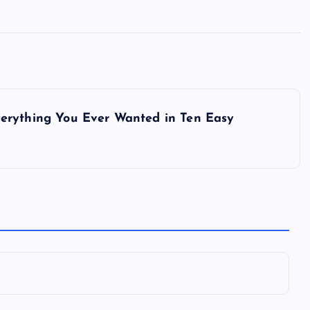
全曲紹介！oasis「Definitely
Maybe」（オアシス デフィニト
ー・メイビー）
音楽を語る人
8月 30, 2023
ything You Ever Wanted in Ten Easy