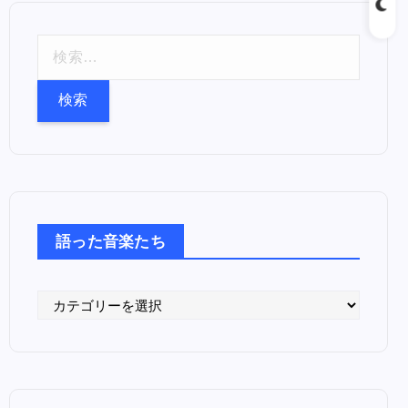
検
索
:
語った音楽たち
語
っ
た
音
楽