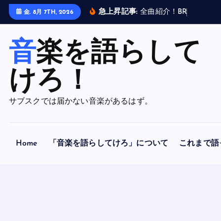
内
急上昇記事:
全
曲
紹
介
！
B
R
A
H
M
A
N
金. 8月 7TH, 2026
容
を
音楽を語らして
ス
キ
ッ
けろ！
プ
サブスクでは届かない音楽があるはず。
Home
「音楽を語らしてけろ」について
これまで語