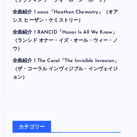
最近の投稿
全曲紹介！Hi-STANDARD「MAKING THE
ROAD」（ハイ・スタンダード メイキング・
ザ・ロード）
全曲紹介！BRAHMAN「A FORLORN HOPE」
（ブラフマン ア・フォーローン・ホープ）
全曲紹介！oasis「Heathen Chemistry」（オア
シス ヒーザン・ケミストリー）
全曲紹介！RANCID「Honor Is All We Know」
（ランシド オナー・イズ・オール・ウィー・ノ
ウ）