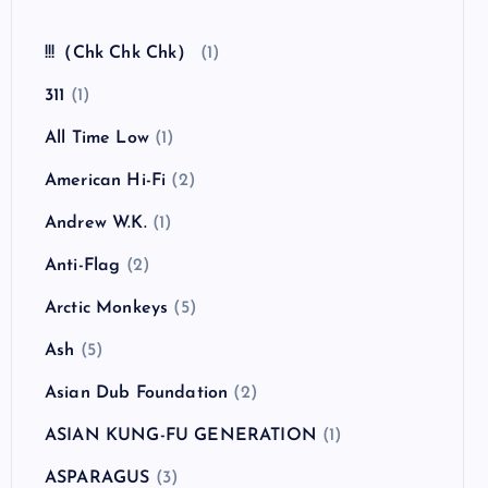
全曲紹介！The Coral「The Invisible Invasion」
（ザ・コーラル インヴィジブル・インヴェイジ
ョン）
カテゴリー
!!!（Chk Chk Chk）
(1)
311
(1)
All Time Low
(1)
American Hi-Fi
(2)