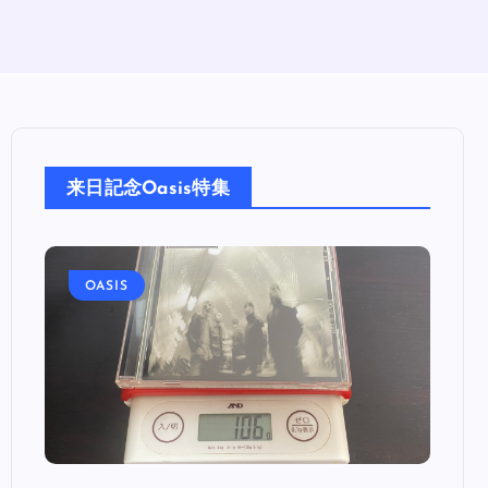
来日記念Oasis特集
OASIS
OA