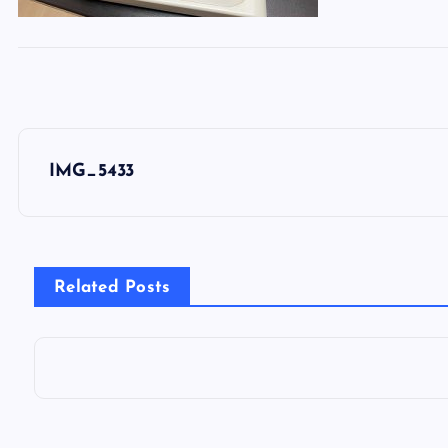
投
IMG_5433
稿
ナ
Related Posts
ビ
ゲ
ー