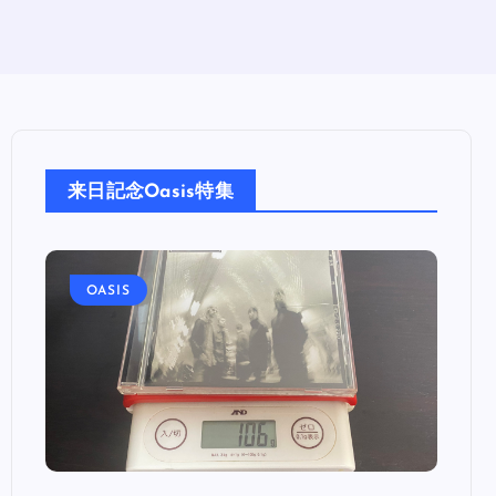
来日記念Oasis特集
OASIS
OA