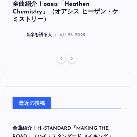
全曲紹介！oasis「Heathen
全曲紹
リ
Chemistry」（オアシス ヒーザン・ケ
（オ
ミストリー）
音楽を語る人
6月 26, 2025
最近の投稿
全曲紹介！Hi-STANDARD「MAKING THE
ROAD」（ハイ・スタンダード メイキング・