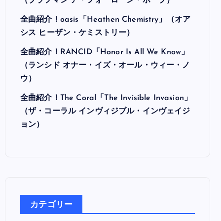
最近の投稿
全曲紹介！Hi-STANDARD「MAKING THE
ROAD」（ハイ・スタンダード メイキング・
ザ・ロード）
全曲紹介！BRAHMAN「A FORLORN HOPE」
（ブラフマン ア・フォーローン・ホープ）
全曲紹介！oasis「Heathen Chemistry」（オア
シス ヒーザン・ケミストリー）
全曲紹介！RANCID「Honor Is All We Know」
（ランシド オナー・イズ・オール・ウィー・ノ
ウ）