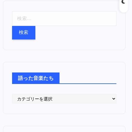
検
索
:
語った音楽たち
語
っ
た
音
楽