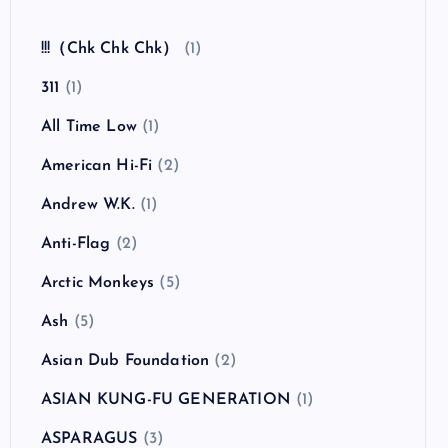
全曲紹介！The Coral「The Invisible Invasion」
（ザ・コーラル インヴィジブル・インヴェイジ
ョン）
カテゴリー
!!!（Chk Chk Chk）
(1)
311
(1)
All Time Low
(1)
American Hi-Fi
(2)