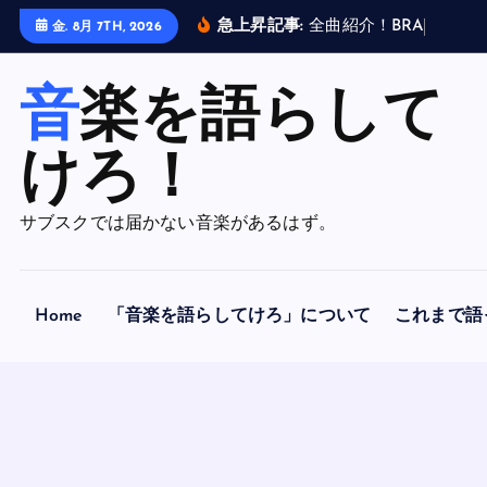
内
急上昇記事:
全
曲
紹
介
！
B
R
A
H
M
A
N
金. 8月 7TH, 2026
容
を
音楽を語らして
ス
キ
ッ
けろ！
プ
サブスクでは届かない音楽があるはず。
Home
「音楽を語らしてけろ」について
これまで語