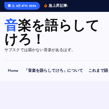
内
急上昇記事:
全
曲
紹
介
！
土. 8月 8TH, 2026
容
を
音楽を語らして
ス
キ
ッ
けろ！
プ
サブスクでは届かない音楽があるはず。
Home
「音楽を語らしてけろ」について
これまで語