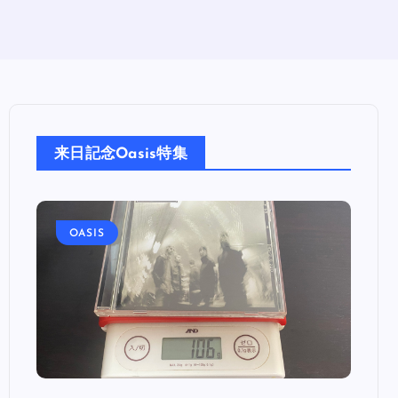
来日記念Oasis特集
OASIS
OA