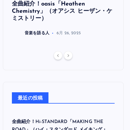
全曲紹介！oasis「Heathen
全曲紹
リ
Chemistry」（オアシス ヒーザン・ケ
（オ
ミストリー）
音楽を語る人
6月 26, 2025
最近の投稿
全曲紹介！Hi-STANDARD「MAKING THE
ROAD」（ハイ・スタンダード メイキング・