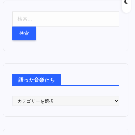
検
索
:
語った音楽たち
語
っ
た
音
楽