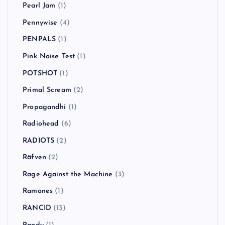
Pearl Jam
(1)
Pennywise
(4)
PENPALS
(1)
Pink Noise Test
(1)
POTSHOT
(1)
Primal Scream
(2)
Propagandhi
(1)
Radiohead
(6)
RADIOTS
(2)
Räfven
(2)
Rage Against the Machine
(3)
Ramones
(1)
RANCID
(13)