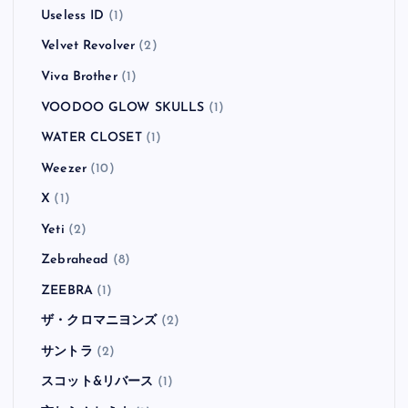
Useless ID
(1)
Velvet Revolver
(2)
Viva Brother
(1)
VOODOO GLOW SKULLS
(1)
WATER CLOSET
(1)
Weezer
(10)
X
(1)
Yeti
(2)
Zebrahead
(8)
ZEEBRA
(1)
ザ・クロマニヨンズ
(2)
サントラ
(2)
スコット&リバース
(1)