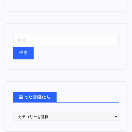
検
索
:
語った音楽たち
語
っ
た