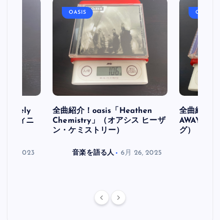
OASIS
OASIS
initely
全曲紹介！oasis「Heathen
全曲紹介！oa
ス デフィニ
Chemistry」（オアシス ヒーザ
AWAY」
ン・ケミストリー）
グ）
月 30, 2023
音楽を語る人
6月 26, 2025
音楽を