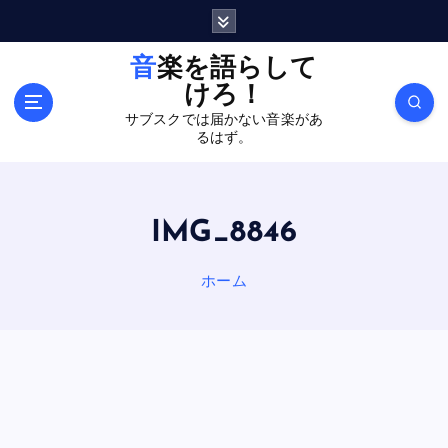
内
容
を
音楽を語らして
ス
けろ！
キ
サブスクでは届かない音楽があ
ッ
るはず。
プ
IMG_8846
ホーム