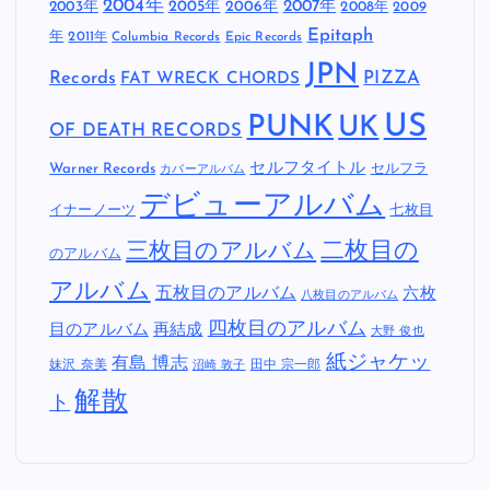
2004年
2005年
2007年
2003年
2006年
2008年
2009
Epitaph
年
2011年
Columbia Records
Epic Records
JPN
Records
FAT WRECK CHORDS
PIZZA
US
PUNK
UK
OF DEATH RECORDS
セルフタイトル
Warner Records
セルフラ
カバーアルバム
デビューアルバム
イナーノーツ
七枚目
二枚目の
三枚目のアルバム
のアルバム
アルバム
五枚目のアルバム
六枚
八枚目のアルバム
四枚目のアルバム
目のアルバム
再結成
大野 俊也
紙ジャケッ
有島 博志
妹沢 奈美
田中 宗一郎
沼崎 敦子
解散
ト