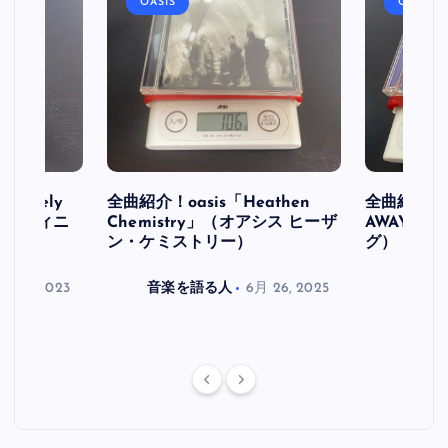
OASIS
OASIS
initely
全曲紹介！oasis「Heathen
全曲紹介！oa
ス デフィニ
Chemistry」（オアシス ヒーザ
AWAY」
ン・ケミストリー）
グ）
月 30, 2023
音楽を語る人
6月 26, 2025
音楽を