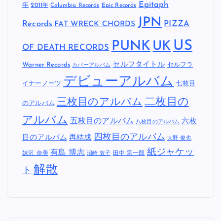
Epitaph
年
2011年
Columbia Records
Epic Records
JPN
Records
FAT WRECK CHORDS
PIZZA
US
PUNK
UK
OF DEATH RECORDS
セルフタイトル
Warner Records
セルフラ
カバーアルバム
デビューアルバム
イナーノーツ
七枚目
二枚目の
三枚目のアルバム
のアルバム
アルバム
五枚目のアルバム
六枚
八枚目のアルバム
四枚目のアルバム
目のアルバム
再結成
大野 俊也
紙ジャケッ
有島 博志
妹沢 奈美
田中 宗一郎
沼崎 敦子
解散
ト