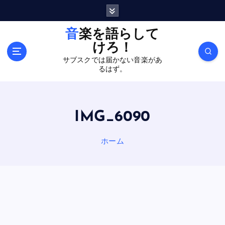
内
容
を
音楽を語らして
ス
けろ！
キ
サブスクでは届かない音楽があ
ッ
るはず。
プ
IMG_6090
ホーム