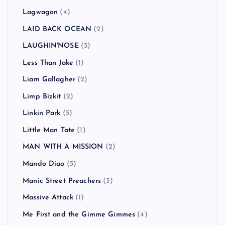
Lagwagon
(4)
LAID BACK OCEAN
(2)
LAUGHIN'NOSE
(5)
Less Than Jake
(1)
Liam Gallagher
(2)
Limp Bizkit
(2)
Linkin Park
(5)
Little Man Tate
(1)
MAN WITH A MISSION
(2)
Mando Diao
(5)
Manic Street Preachers
(3)
Massive Attack
(1)
Me First and the Gimme Gimmes
(4)