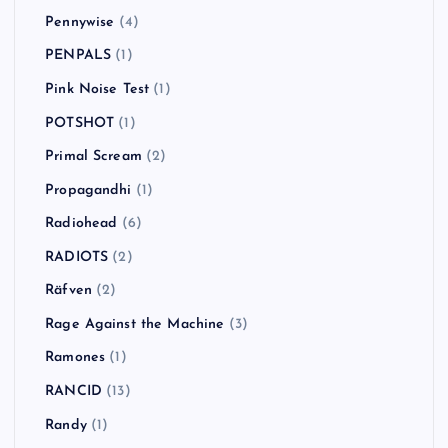
Pennywise
(4)
PENPALS
(1)
Pink Noise Test
(1)
POTSHOT
(1)
Primal Scream
(2)
Propagandhi
(1)
Radiohead
(6)
RADIOTS
(2)
Räfven
(2)
Rage Against the Machine
(3)
Ramones
(1)
RANCID
(13)
Randy
(1)