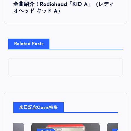
全曲紹介！Radiohead「KID A」（レディ
稿
オヘッド キッド A）
ナ
ビ
Related Posts
ゲ
ー
シ
ョ
来日記念Oasis特集
ン