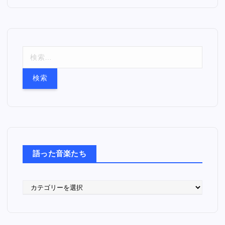
検
索
:
語った音楽たち
語
っ
た
音