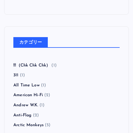
カテゴリー
!!!（Chk Chk Chk）
(1)
311
(1)
All Time Low
(1)
American Hi-Fi
(2)
Andrew W.K.
(1)
Anti-Flag
(2)
Arctic Monkeys
(5)