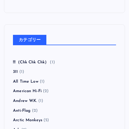
カテゴリー
!!!（Chk Chk Chk）
(1)
311
(1)
All Time Low
(1)
American Hi-Fi
(2)
Andrew W.K.
(1)
Anti-Flag
(2)
Arctic Monkeys
(5)