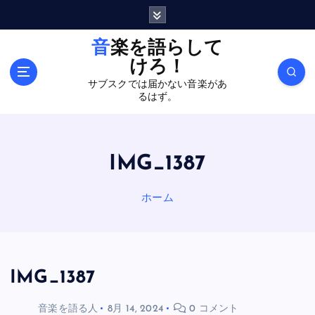
内
容
を
音楽を語らして
ス
けろ！
キ
サブスクでは届かない音楽があ
ッ
るはず。
プ
IMG_1387
ホーム
IMG_1387
音楽を語る人
8月 14, 2024
0 コメント