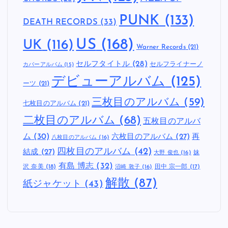
PUNK
(133)
DEATH RECORDS
(33)
US
(168)
UK
(116)
Warner Records
(21)
セルフタイトル
(28)
セルフライナーノ
カバーアルバム
(15)
デビューアルバム
(125)
ーツ
(21)
三枚目のアルバム
(59)
七枚目のアルバム
(21)
二枚目のアルバム
(68)
五枚目のアルバ
ム
(30)
六枚目のアルバム
(27)
再
八枚目のアルバム
(16)
四枚目のアルバム
(42)
結成
(27)
妹
大野 俊也
(16)
有島 博志
(32)
沢 奈美
(18)
田中 宗一郎
(17)
沼崎 敦子
(16)
解散
(87)
紙ジャケット
(43)