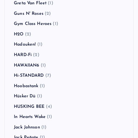
Greta Van Fleet
(1)
Guns N' Roses
(2)
Gym Class Heroes
(1)
H2O
(2)
Hadouken!
(1)
HARD-Fi
(2)
HAWAIIAN6
(1)
Hi-STANDARD
(7)
Hoobastank
(1)
Hüsker Dü
(1)
HUSKING BEE
(4)
In Hearts Wake
(1)
Jack Johnson
(1)
Jack Peñate
(1)