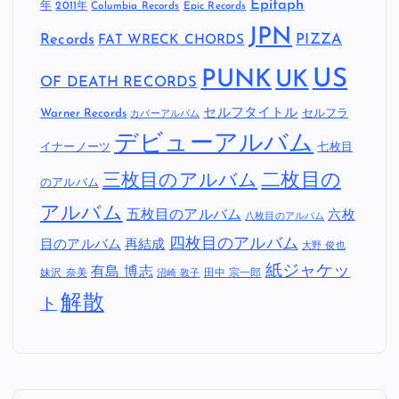
Epitaph
年
2011年
Columbia Records
Epic Records
JPN
Records
FAT WRECK CHORDS
PIZZA
US
PUNK
UK
OF DEATH RECORDS
セルフタイトル
Warner Records
セルフラ
カバーアルバム
デビューアルバム
イナーノーツ
七枚目
二枚目の
三枚目のアルバム
のアルバム
アルバム
五枚目のアルバム
六枚
八枚目のアルバム
四枚目のアルバム
目のアルバム
再結成
大野 俊也
紙ジャケッ
有島 博志
妹沢 奈美
田中 宗一郎
沼崎 敦子
解散
ト