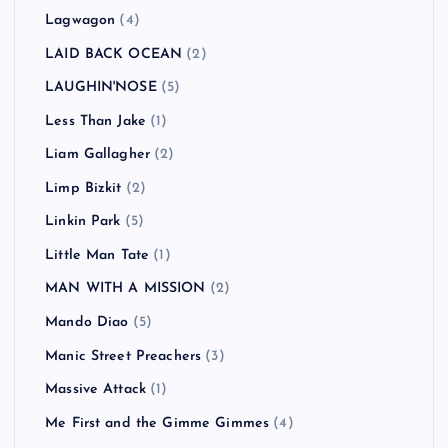
Lagwagon
(4)
LAID BACK OCEAN
(2)
LAUGHIN'NOSE
(5)
Less Than Jake
(1)
Liam Gallagher
(2)
Limp Bizkit
(2)
Linkin Park
(5)
Little Man Tate
(1)
MAN WITH A MISSION
(2)
Mando Diao
(5)
Manic Street Preachers
(3)
Massive Attack
(1)
Me First and the Gimme Gimmes
(4)