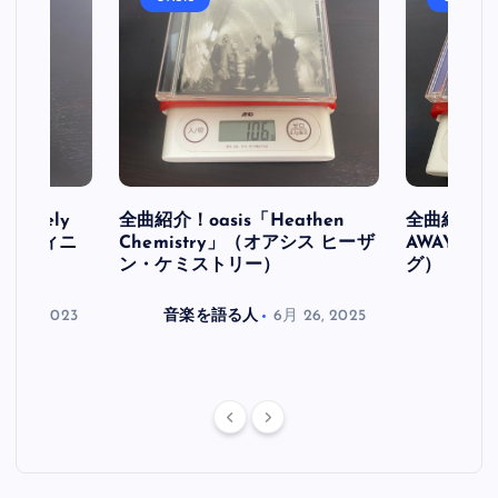
initely
全曲紹介！oasis「Heathen
全曲紹介！oa
ス デフィニ
Chemistry」（オアシス ヒーザ
AWAY」
ン・ケミストリー）
グ）
月 30, 2023
音楽を語る人
6月 26, 2025
音楽を