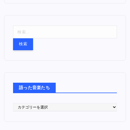
検
索
:
語った音楽たち
語
っ
た
音