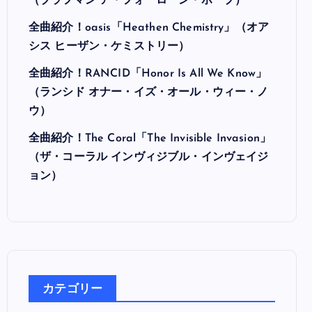
最近の投稿
全曲紹介！Hi-STANDARD「MAKING THE
ROAD」（ハイ・スタンダード メイキング・
ザ・ロード）
全曲紹介！BRAHMAN「A FORLORN HOPE」
（ブラフマン ア・フォーローン・ホープ）
全曲紹介！oasis「Heathen Chemistry」（オア
シス ヒーザン・ケミストリー）
全曲紹介！RANCID「Honor Is All We Know」
（ランシド オナー・イズ・オール・ウィー・ノ
ウ）