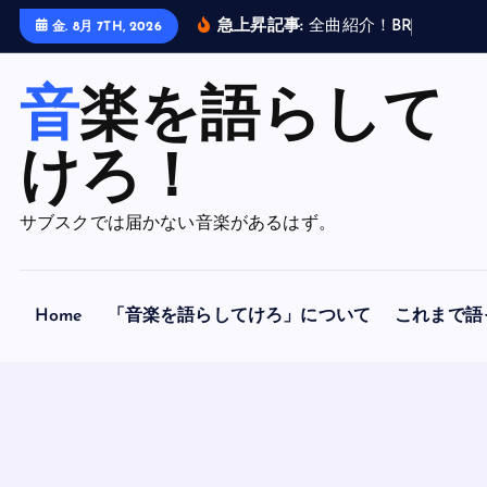
内
急上昇記事:
全
曲
紹
介
！
B
R
A
H
M
A
N
金. 8月 7TH, 2026
容
を
音楽を語らして
ス
キ
ッ
けろ！
プ
サブスクでは届かない音楽があるはず。
Home
「音楽を語らしてけろ」について
これまで語