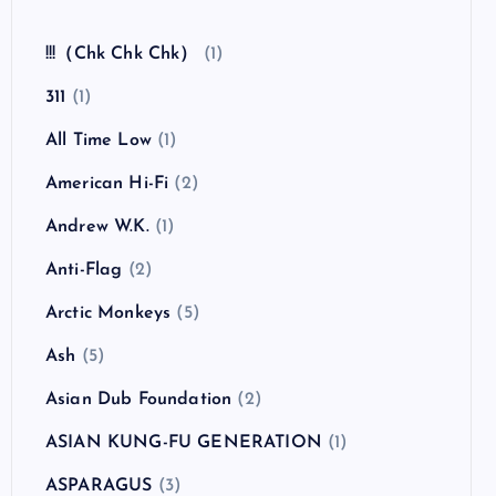
全曲紹介！The Coral「The Invisible Invasion」
（ザ・コーラル インヴィジブル・インヴェイジ
ョン）
カテゴリー
!!!（Chk Chk Chk）
(1)
311
(1)
All Time Low
(1)
American Hi-Fi
(2)