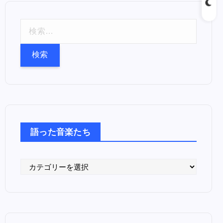
検
索
:
語った音楽たち
語
っ
た
音
楽