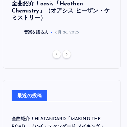
全曲紹介！oasis「Heathen
全曲紹
リ
Chemistry」（オアシス ヒーザン・ケ
（オ
ミストリー）
音楽を語る人
6月 26, 2025
最近の投稿
全曲紹介！Hi-STANDARD「MAKING THE
ROAD」（ハイ・スタンダード メイキング・