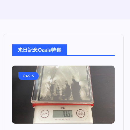
来日記念Oasis特集
OASIS
OA