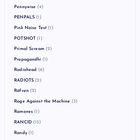
Pennywise
(4)
PENPALS
(1)
Pink Noise Test
(1)
POTSHOT
(1)
Primal Scream
(2)
Propagandhi
(1)
Radiohead
(6)
RADIOTS
(2)
Räfven
(2)
Rage Against the Machine
(3)
Ramones
(1)
RANCID
(13)
Randy
(1)