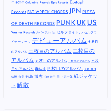
Epitaph
年
2011年
Columbia Records
Epic Records
JPN
Records
FAT WRECK CHORDS
PIZZA
US
PUNK
UK
OF DEATH RECORDS
セルフタイトル
Warner Records
セルフラ
カバーアルバム
デビューアルバム
イナーノーツ
七枚目
二枚目の
三枚目のアルバム
のアルバム
アルバム
五枚目のアルバム
六枚
八枚目のアルバム
四枚目のアルバム
目のアルバム
再結成
大野 俊也
紙ジャケッ
有島 博志
妹沢 奈美
田中 宗一郎
沼崎 敦子
解散
ト