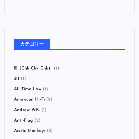
カテゴリー
!!!（Chk Chk Chk）
(1)
311
(1)
All Time Low
(1)
American Hi-Fi
(2)
Andrew W.K.
(1)
Anti-Flag
(2)
Arctic Monkeys
(5)