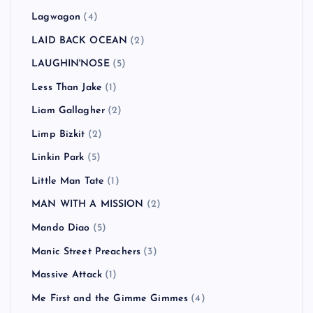
Lagwagon
(4)
LAID BACK OCEAN
(2)
LAUGHIN'NOSE
(5)
Less Than Jake
(1)
Liam Gallagher
(2)
Limp Bizkit
(2)
Linkin Park
(5)
Little Man Tate
(1)
MAN WITH A MISSION
(2)
Mando Diao
(5)
Manic Street Preachers
(3)
Massive Attack
(1)
Me First and the Gimme Gimmes
(4)