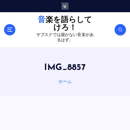
内
容
を
音楽を語らして
ス
けろ！
キ
サブスクでは届かない音楽があ
ッ
るはず。
プ
IMG_8857
ホーム