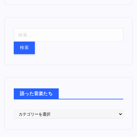
検
索
:
語った音楽たち
語
っ
た
音