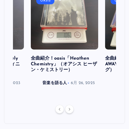
OASIS
OASIS
initely
全曲紹介！oasis「Heathen
全曲紹介！oa
ス デフィニ
Chemistry」（オアシス ヒーザ
AWAY」
ン・ケミストリー）
グ）
月 30, 2023
音楽を語る人
6月 26, 2025
音楽を