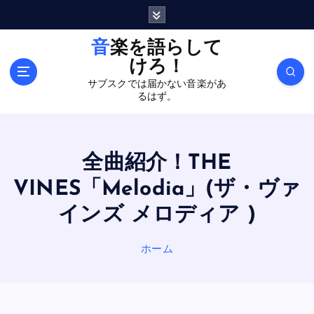
内
容
を
音楽を語らして
ス
けろ！
キ
サブスクでは届かない音楽があ
ッ
るはず。
プ
全曲紹介！THE
VINES「Melodia」(ザ・ヴァ
インズ メロディア )
ホーム