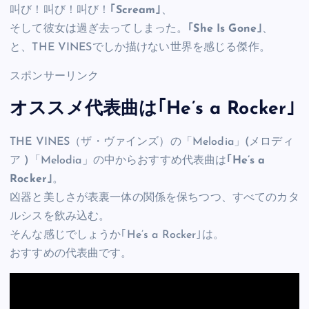
叫び！叫び！叫び！
｢Scream｣
、
そして彼女は過ぎ去ってしまった。
｢She Is Gone｣
、
と、THE VINESでしか描けない世界を感じる傑作。
スポンサーリンク
オススメ代表曲は｢He’s a Rocker｣
THE VINES（ザ・ヴァインズ）の「Melodia」(メロディ
ア )「Melodia」の中からおすすめ代表曲は
｢He’s a
Rocker｣
。
凶器と美しさが表裏一体の関係を保ちつつ、すべてのカタ
ルシスを飲み込む。
そんな感じでしょうか｢He’s a Rocker｣は。
おすすめの代表曲です。