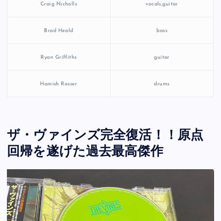
Craig Nicholls
vocals,guitar
Brad Heald
bass
Ryan Griffiths
guitar
Hamish Rosser
drums
ザ・ヴァインズ完全復活！！原点
回帰を遂げた過去最高傑作