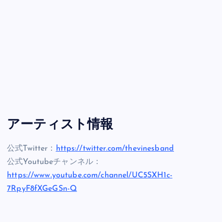
アーティスト情報
公式Twitter：
https://twitter.com/thevinesband
公式Youtubeチャンネル：
https://www.youtube.com/channel/UC5SXH1c-
7RpyF8fXGeGSn-Q