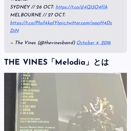
SYDNEY // 26 OCT:
https://t.co/d4Q13O4flA
MELBOURNE // 27 OCT:
https://t.co/Phsf4kaIYt
pic.twitter.com/oqpH4Dz
DiN
— The Vines (@thevinesband)
October 4, 2016
THE VINES「Melodia」とは