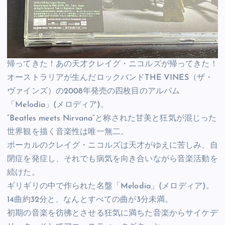
帰ってきた！あの天才クレイグ・ニコルズが帰ってきた！
オーストラリアが生んだロックバンドTHE VINES（ザ・
ヴァインズ）の2008年発売の四枚目のアルバム
「Melodia」(メロディア)。
“Beatles meets Nirvana”と称された甘美と狂気が混じった
世界観を描く音楽性は唯一無二。
ボーカルのクレイグ・ニコルズは天才がゆえに苦しみ、自
閉症を発症し、それでも病気を向き合いながら音楽活動を
続けた。
ギリギリの中で作られた名盤「Melodia」(メロディア)。
14曲約32分と、なんとすべての曲が3分未満。
初期の音楽を彷彿とさせる狂気に満ちた音楽からサイケデ