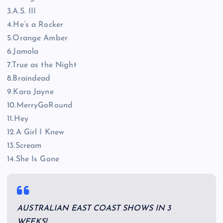
3.A.S. III
4.He’s a Rocker
5.Orange Amber
6.Jamola
7.True as the Night
8.Braindead
9.Kara Jayne
10.MerryGoRound
11.Hey
12.A Girl I Knew
13.Scream
14.She Is Gone
AUSTRALIAN EAST COAST SHOWS IN 3
WEEKS!