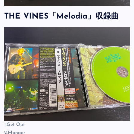
THE VINES「Melodia」収録曲
1.Get Out
2.Manger