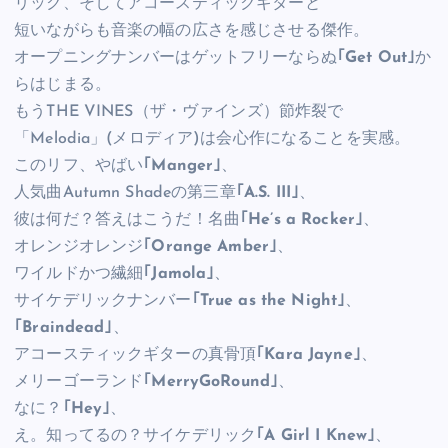
リック、そしてアコースティックギターと
短いながらも音楽の幅の広さを感じさせる傑作。
オープニングナンバーはゲットフリーならぬ
｢Get Out｣
か
らはじまる。
もうTHE VINES（ザ・ヴァインズ）節炸裂で
「Melodia」(メロディア)は会心作になることを実感。
このリフ、やばい
｢Manger｣
、
人気曲Autumn Shadeの第三章
｢A.S. III｣
、
彼は何だ？答えはこうだ！名曲
｢He’s a Rocker｣
、
オレンジオレンジ
｢Orange Amber｣
、
ワイルドかつ繊細
｢Jamola｣
、
サイケデリックナンバー
｢True as the Night｣
、
｢Braindead｣
、
アコースティックギターの真骨頂
｢Kara Jayne｣
、
メリーゴーランド
｢MerryGoRound｣
、
なに？
｢Hey｣
、
え。知ってるの？サイケデリック
｢A Girl I Knew｣
、