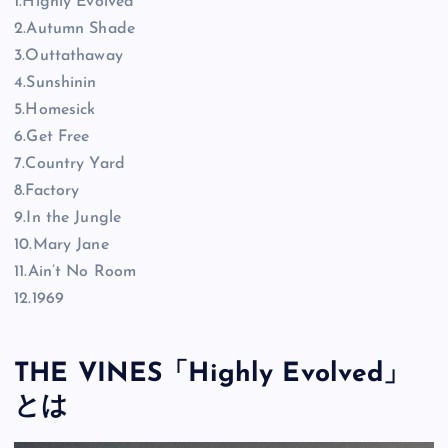
1.Highly Evolved
2.Autumn Shade
3.Outtathaway
4.Sunshinin
5.Homesick
6.Get Free
7.Country Yard
8.Factory
9.In the Jungle
10.Mary Jane
11.Ain’t No Room
12.1969
THE VINES「Highly Evolved」
とは