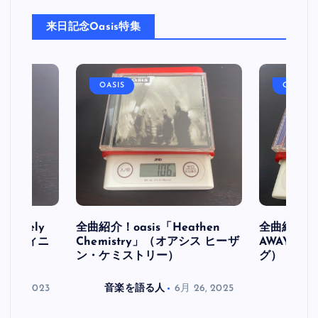
来日記念Oasis特集
OASIS
OASIS
initely
全曲紹介！oasis「Heathen
全曲紹介！oa
ス デフィニ
Chemistry」（オアシス ヒーザ
AWAY」
ン・ケミストリー）
グ）
月 30, 2023
音楽を語る人
6月 26, 2025
音楽を