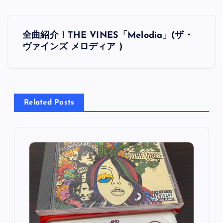
投
全曲紹介！THE VINES「Melodia」(ザ・
稿
ヴァインズ メロディア )
ナ
ビ
Related Posts
ゲ
ー
シ
ョ
ン