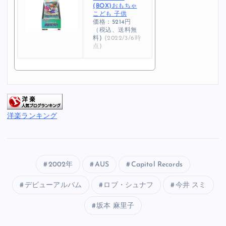
(BOX)おもちゃ
こども 子供
価格：5214円
（税込、送料無
料)
(2022/3/6時
点)
洋楽ランキング
2002年
AUS
Capitol Records
デビューアルバム
ロブ・シュナフ
今井 スミ
坂本 麻里子