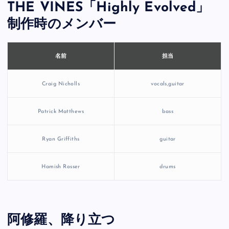
THE VINES「Highly Evolved」
制作時のメンバー
担当
名前
Craig Nicholls
vocals,guitar
Patrick Matthews
bass
Ryan Griffiths
guitar
Hamish Rosser
drums
阿修羅、降り立つ