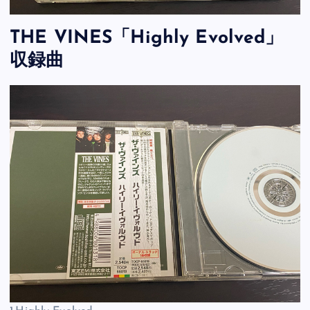
THE VINES「Highly Evolved」
収録曲