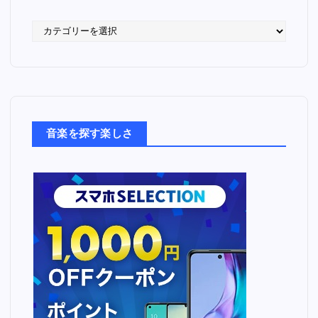
語
っ
た
音
楽
た
ち
音楽を探す楽しさ