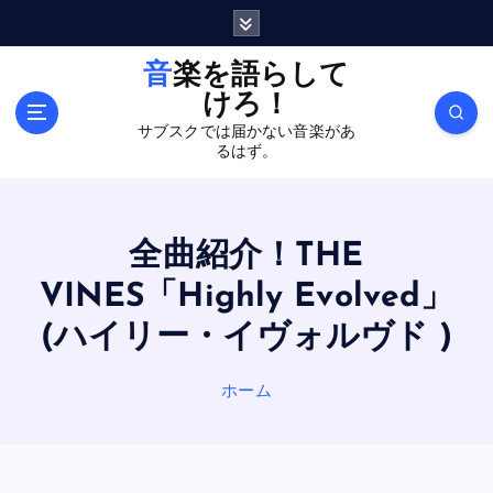
内
容
を
音楽を語らして
ス
けろ！
キ
サブスクでは届かない音楽があ
ッ
るはず。
プ
全曲紹介！THE
VINES「Highly Evolved」
(ハイリー・イヴォルヴド )
ホーム