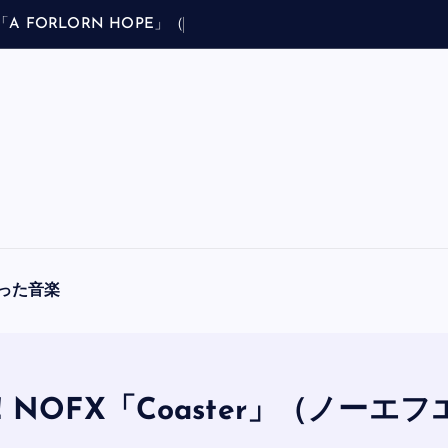
E
」
（
ブ
ラ
フ
マ
ン
ア
・
フ
ォ
ー
ロ
った音楽
NOFX「Coaster」（ノーエ