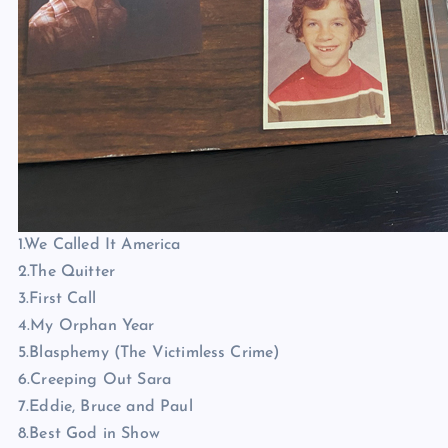
1.We Called It America
2.The Quitter
3.First Call
4.My Orphan Year
5.Blasphemy (The Victimless Crime)
6.Creeping Out Sara
7.Eddie, Bruce and Paul