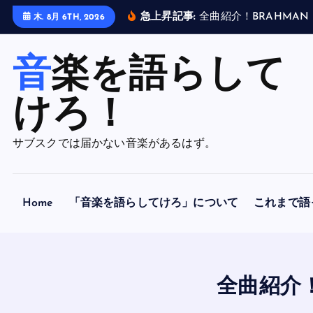
内
木. 8月 6TH, 2026
容
急上昇記事:
全
曲
紹
介
！
B
R
A
H
M
A
N
「
A
F
O
R
L
O
R
N
H
O
P
を
ス
音楽を語らして
キ
ッ
けろ！
プ
サブスクでは届かない音楽があるはず。
Home
「音楽を語らしてけろ」について
これまで語
全曲紹介！