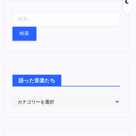
検
索
:
語った音楽たち
語
っ
た
音