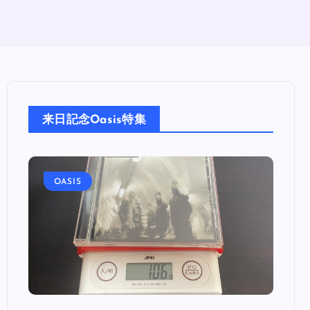
来日記念Oasis特集
OASIS
OA