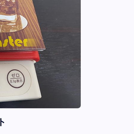
全曲紹介！oasis「Definitely
Maybe」（オアシス デフィニト
ー・メイビー）
音楽を語る人
8月 30, 2023
ト