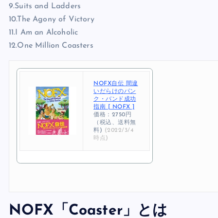
8.Best God in Show
9.Suits and Ladders
10.The Agony of Victory
11.I Am an Alcoholic
12.One Million Coasters
NOFX自伝 間違
いだらけのパン
ク・バンド成功
指南 [ NOFX ]
価格：2750円
（税込、送料無
料)
(2022/3/4
時点)