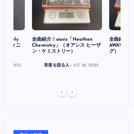
initely
全曲紹介！oasis「Heathen
全曲紹介！oa
ス デフィニ
Chemistry」（オアシス ヒーザ
AWAY」
ン・ケミストリー）
グ）
月 30, 2023
音楽を語る人
6月 26, 2025
音楽を