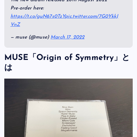
Pre-order here:
https://t.co/guN67s0TzY
pic.twitter.com/7G0YkkJ
VnZ
— muse (@muse)
March 17, 2022
MUSE「Origin of Symmetry」と
は