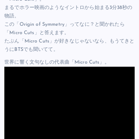
まるでホラー映画のようなイントロから始まる3分38秒の
物語。
この「Origin of Symmetry」ってなに？と聞かれたら
「Micro Cuts」と答えます。
たぶん「Micro Cuts」が好きなじゃないなら、もうてきと
うにBTSでも聞いてて。
世界に響く文句なしの代表曲「Micro Cuts」。