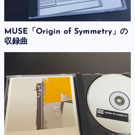
MUSE「Origin of Symmetry」の
収録曲