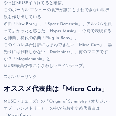
やっぱMUSEイカれてると確信。
このボーカル マシューの裏声が誰にもまねできない世界
観を作り出している
名曲「New Born」、「Space Dementia」、アルバムを買
ってよかったと感じた「Hyper Music」、今時で表現する
と神曲、稀代の名曲「Plug In Baby」、
このイカレ具合は誰にもまねできない「Micro Cuts」、黒
光りには雑棒しかない「Darkshines」、何のマニアです
か？「Megalomania」と
MUSE最高傑作にふさわしいラインナップ。
スポンサーリンク
オススメ代表曲は「Micro Cuts」
MUSE（ミューズ）の「Origin of Symmetry（オリジン・
オブ・シンメトリー）」の中からおすすめ代表曲は
「Micro Cuts」。