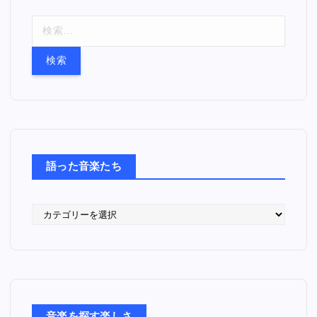
検
索
:
語った音楽たち
語
っ
た
音
楽
た
ち