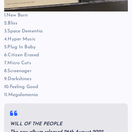
1.New Born
2.Bliss
3.Space Dementia
4.Hyper Music
5.Plug In Baby
6.Citizen Erased
7.Micro Cuts
8.Screenager
9.Darkshines
10.Feeling Good
11.Megalomania
WILL OF THE PEOPLE
The new album released 26th August 2022