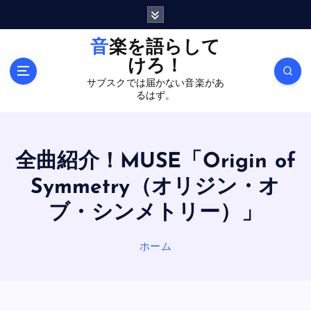
内
容
を
音楽を語らして
ス
けろ！
キ
サブスクでは届かない音楽があ
ッ
るはず。
プ
全曲紹介！MUSE「Origin of
Symmetry（オリジン・オ
ブ・シンメトリー）」
ホーム