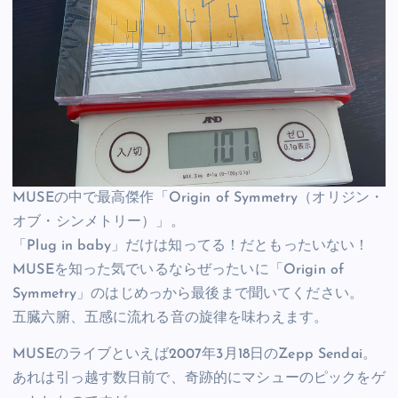
MUSEの中で最高傑作「Origin of Symmetry（オリジン・
オブ・シンメトリー）」。
「Plug in baby」だけは知ってる！だともったいない！
MUSEを知った気でいるならぜったいに「Origin of
Symmetry」のはじめっから最後まで聞いてください。
五臓六腑、五感に流れる音の旋律を味わえます。
MUSEのライブといえば2007年3月18日のZepp Sendai。
あれは引っ越す数日前で、奇跡的にマシューのピックをゲ