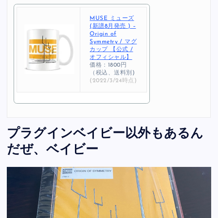
MUSE ミューズ
(新譜8月発売 ) –
Origin of
Symmetry / マグ
カップ 【公式 /
オフィシャル】
価格：1800円
（税込、送料別)
(2022/3/24時点)
プラグインベイビー以外もあるん
だぜ、ベイビー