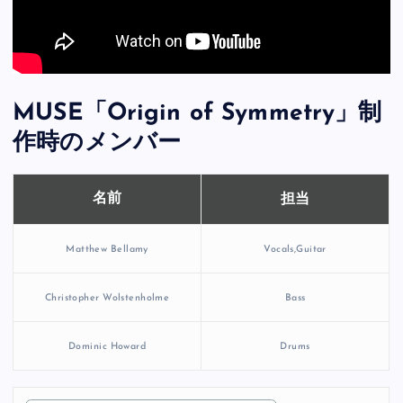
MUSE「Origin of Symmetry」制
作時のメンバー
担当
名前
Matthew Bellamy
Vocals,Guitar
Christopher Wolstenholme
Bass
Dominic Howard
Drums