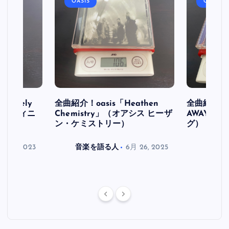
OASIS
OASIS
initely
全曲紹介！oasis「Heathen
全曲紹介！oa
ス デフィニ
Chemistry」（オアシス ヒーザ
AWAY」
ン・ケミストリー）
グ）
月 30, 2023
音楽を語る人
6月 26, 2025
音楽を