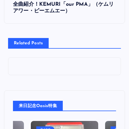
全曲紹介！KEMURI「our PMA」（ケムリ
稿
アワー・ピーエムエー）
ナ
ビ
Related Posts
ゲ
ー
シ
ョ
来日記念Oasis特集
ン