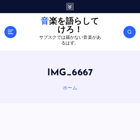
内
容
を
音楽を語らして
ス
けろ！
キ
サブスクでは届かない音楽があ
ッ
るはず。
プ
IMG_6667
ホーム