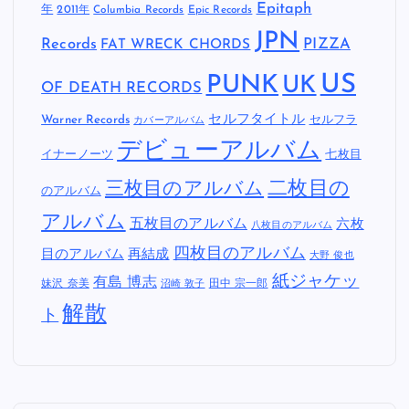
Epitaph
年
2011年
Columbia Records
Epic Records
JPN
Records
FAT WRECK CHORDS
PIZZA
US
PUNK
UK
OF DEATH RECORDS
セルフタイトル
Warner Records
セルフラ
カバーアルバム
デビューアルバム
イナーノーツ
七枚目
二枚目の
三枚目のアルバム
のアルバム
アルバム
五枚目のアルバム
六枚
八枚目のアルバム
四枚目のアルバム
目のアルバム
再結成
大野 俊也
紙ジャケッ
有島 博志
妹沢 奈美
田中 宗一郎
沼崎 敦子
解散
ト