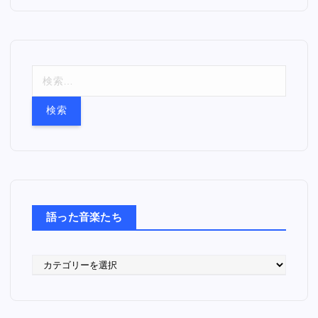
検
索
:
語った音楽たち
語
っ
た
音