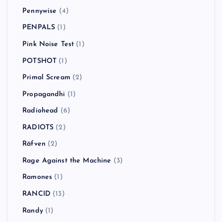
Pennywise
(4)
PENPALS
(1)
Pink Noise Test
(1)
POTSHOT
(1)
Primal Scream
(2)
Propagandhi
(1)
Radiohead
(6)
RADIOTS
(2)
Räfven
(2)
Rage Against the Machine
(3)
Ramones
(1)
RANCID
(13)
Randy
(1)