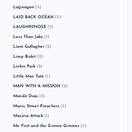
Lagwagon
(4)
LAID BACK OCEAN
(2)
LAUGHIN'NOSE
(5)
Less Than Jake
(1)
Liam Gallagher
(2)
Limp Bizkit
(2)
Linkin Park
(5)
Little Man Tate
(1)
MAN WITH A MISSION
(2)
Mando Diao
(5)
Manic Street Preachers
(3)
Massive Attack
(1)
Me First and the Gimme Gimmes
(4)