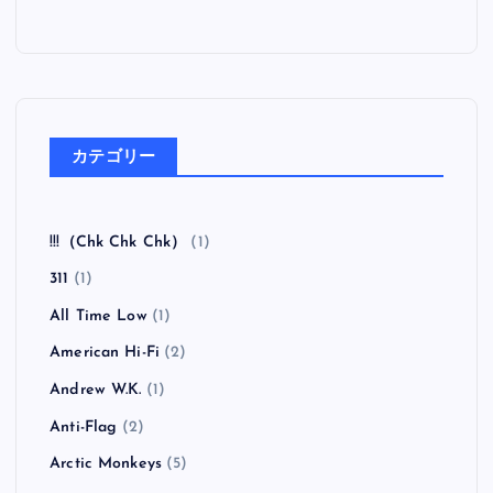
カテゴリー
!!!（Chk Chk Chk）
(1)
311
(1)
All Time Low
(1)
American Hi-Fi
(2)
Andrew W.K.
(1)
Anti-Flag
(2)
Arctic Monkeys
(5)