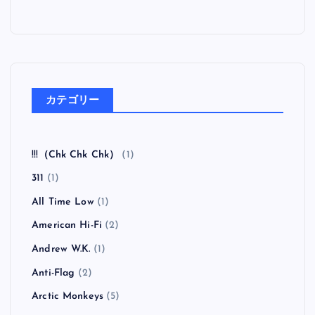
カテゴリー
!!!（Chk Chk Chk）
(1)
311
(1)
All Time Low
(1)
American Hi-Fi
(2)
Andrew W.K.
(1)
Anti-Flag
(2)
Arctic Monkeys
(5)