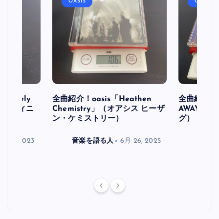
OASIS
OASIS
initely
全曲紹介！oasis「Heathen
全曲紹介！oa
ス デフィニ
Chemistry」（オアシス ヒーザ
AWAY」
ン・ケミストリー）
グ）
月 30, 2023
音楽を語る人
6月 26, 2025
音楽を