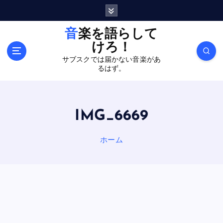
内
容
を
音楽を語らして
ス
けろ！
キ
サブスクでは届かない音楽があ
ッ
るはず。
プ
IMG_6669
ホーム