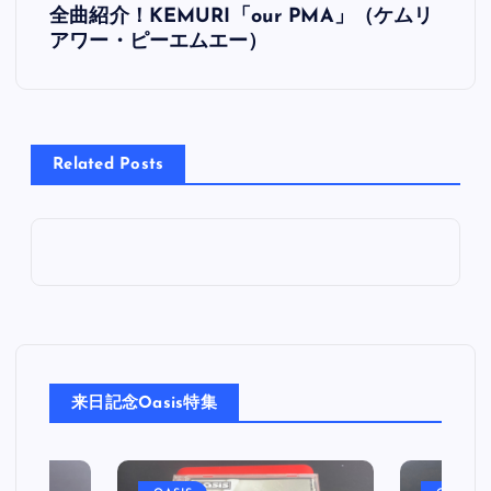
全曲紹介！KEMURI「our PMA」（ケムリ
稿
アワー・ピーエムエー）
ナ
ビ
Related Posts
ゲ
ー
シ
ョ
来日記念Oasis特集
ン