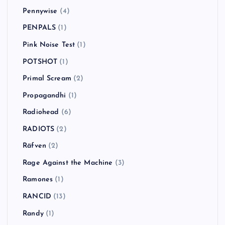
Pennywise
(4)
PENPALS
(1)
Pink Noise Test
(1)
POTSHOT
(1)
Primal Scream
(2)
Propagandhi
(1)
Radiohead
(6)
RADIOTS
(2)
Räfven
(2)
Rage Against the Machine
(3)
Ramones
(1)
RANCID
(13)
Randy
(1)