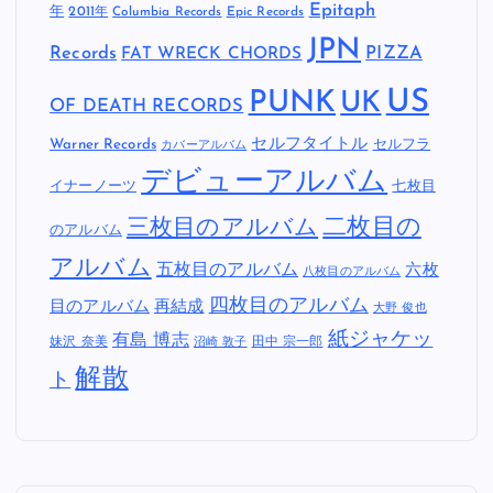
Epitaph
年
2011年
Columbia Records
Epic Records
JPN
Records
FAT WRECK CHORDS
PIZZA
US
PUNK
UK
OF DEATH RECORDS
セルフタイトル
Warner Records
セルフラ
カバーアルバム
デビューアルバム
イナーノーツ
七枚目
二枚目の
三枚目のアルバム
のアルバム
アルバム
五枚目のアルバム
六枚
八枚目のアルバム
四枚目のアルバム
目のアルバム
再結成
大野 俊也
紙ジャケッ
有島 博志
妹沢 奈美
田中 宗一郎
沼崎 敦子
解散
ト