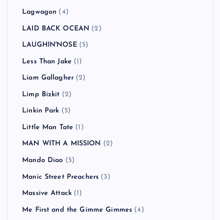
Lagwagon
(4)
LAID BACK OCEAN
(2)
LAUGHIN'NOSE
(5)
Less Than Jake
(1)
Liam Gallagher
(2)
Limp Bizkit
(2)
Linkin Park
(5)
Little Man Tate
(1)
MAN WITH A MISSION
(2)
Mando Diao
(5)
Manic Street Preachers
(3)
Massive Attack
(1)
Me First and the Gimme Gimmes
(4)