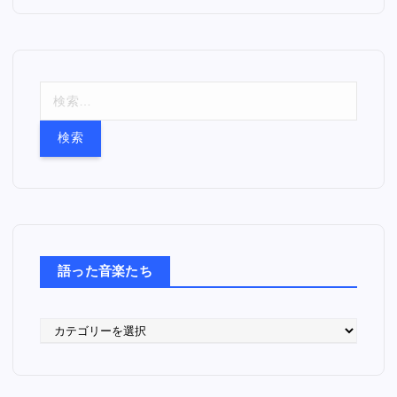
検
索
:
語った音楽たち
語
っ
た
音