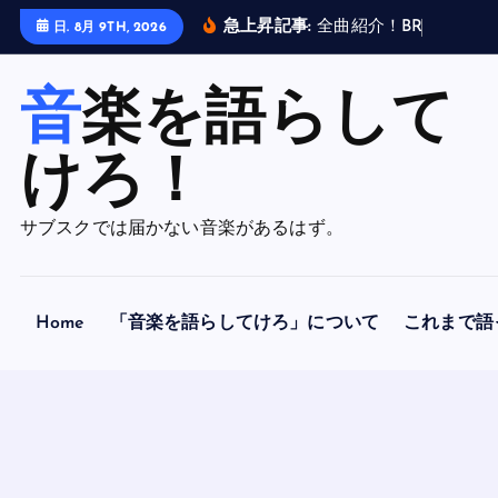
内
急上昇記事:
全
曲
紹
介
！
B
R
A
H
M
A
N
日. 8月 9TH, 2026
容
を
音楽を語らして
ス
キ
ッ
けろ！
プ
サブスクでは届かない音楽があるはず。
Home
「音楽を語らしてけろ」について
これまで語