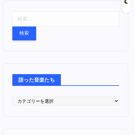
検
索
:
語った音楽たち
語
っ
た
音
楽