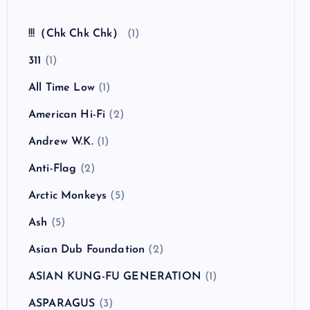
全曲紹介！The Coral「The Invisible Invasion」
（ザ・コーラル インヴィジブル・インヴェイジ
ョン）
カテゴリー
!!!（Chk Chk Chk）
(1)
311
(1)
All Time Low
(1)
American Hi-Fi
(2)