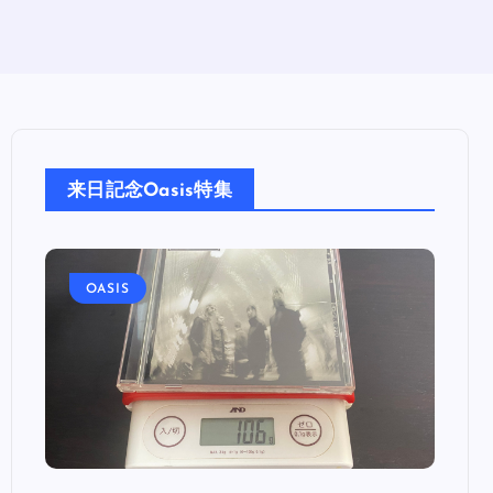
来日記念Oasis特集
OASIS
OA