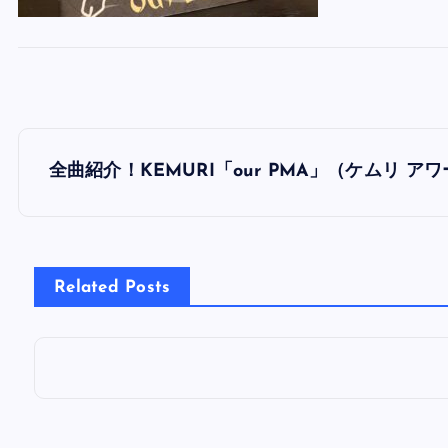
投
全曲紹介！KEMURI「our PMA」（ケムリ 
稿
ナ
Related Posts
ビ
ゲ
ー