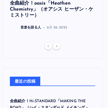
全曲紹介！oasis「Heathen
全曲紹
リ
Chemistry」（オアシス ヒーザン・ケ
（オ
ミストリー）
音楽を語る人
6月 26, 2025
最近の投稿
全曲紹介！Hi-STANDARD「MAKING THE
ROAD」（ハイ・スタンダード メイキング・