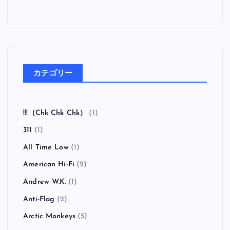
カテゴリー
!!!（Chk Chk Chk）
(1)
311
(1)
All Time Low
(1)
American Hi-Fi
(2)
Andrew W.K.
(1)
Anti-Flag
(2)
Arctic Monkeys
(5)