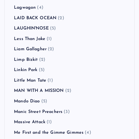
Lagwagon
(4)
LAID BACK OCEAN
(2)
LAUGHIN'NOSE
(5)
Less Than Jake
(1)
Liam Gallagher
(2)
Limp Bizkit
(2)
Linkin Park
(5)
Little Man Tate
(1)
MAN WITH A MISSION
(2)
Mando Diao
(5)
Manic Street Preachers
(3)
Massive Attack
(1)
Me First and the Gimme Gimmes
(4)