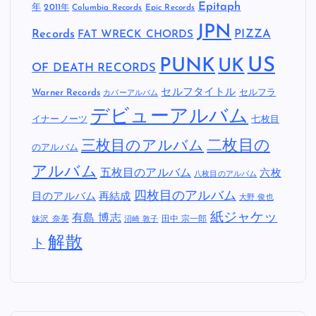
Epitaph
年
2011年
Columbia Records
Epic Records
JPN
Records
FAT WRECK CHORDS
PIZZA
US
PUNK
UK
OF DEATH RECORDS
セルフタイトル
Warner Records
セルフラ
カバーアルバム
デビューアルバム
イナーノーツ
七枚目
二枚目の
三枚目のアルバム
のアルバム
アルバム
五枚目のアルバム
六枚
八枚目のアルバム
四枚目のアルバム
目のアルバム
再結成
大野 俊也
紙ジャケッ
有島 博志
妹沢 奈美
田中 宗一郎
沼崎 敦子
解散
ト