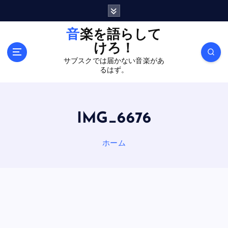
内
容
を
音楽を語らして
ス
けろ！
キ
サブスクでは届かない音楽があ
ッ
るはず。
プ
IMG_6676
ホーム