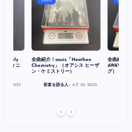
OASIS
OASIS
initely
全曲紹介！oasis「Heathen
全曲紹介！oa
ス デフィニ
Chemistry」（オアシス ヒーザ
AWAY」
ン・ケミストリー）
グ）
月 30, 2023
音楽を語る人
6月 26, 2025
音楽を