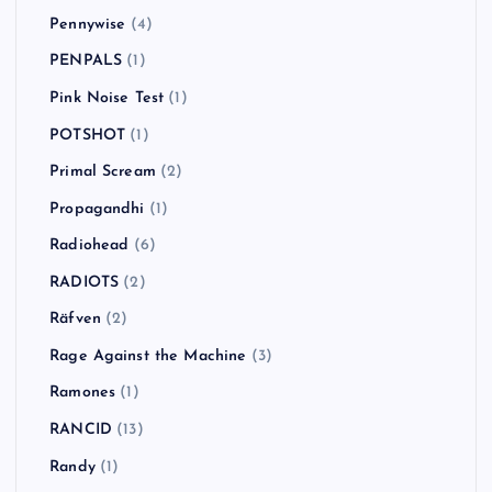
Pennywise
(4)
PENPALS
(1)
Pink Noise Test
(1)
POTSHOT
(1)
Primal Scream
(2)
Propagandhi
(1)
Radiohead
(6)
RADIOTS
(2)
Räfven
(2)
Rage Against the Machine
(3)
Ramones
(1)
RANCID
(13)
Randy
(1)