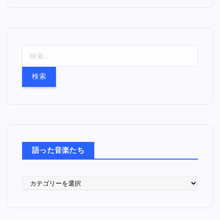
検
索
:
語った音楽たち
語
っ
た
音