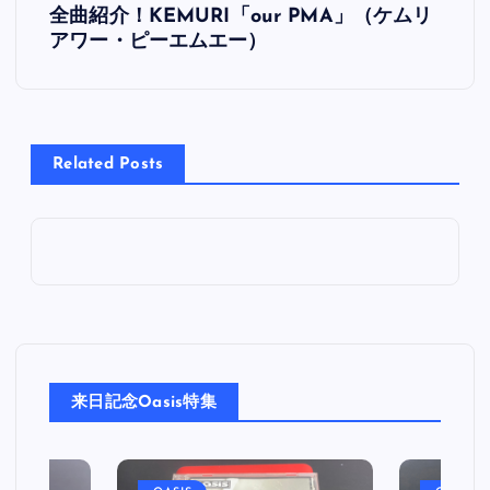
全曲紹介！KEMURI「our PMA」（ケムリ
稿
アワー・ピーエムエー）
ナ
ビ
Related Posts
ゲ
ー
シ
ョ
来日記念Oasis特集
ン