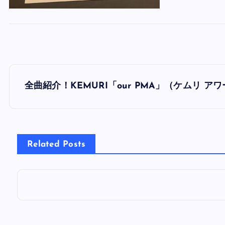
投
全曲紹介！KEMURI「our PMA」（ケムリ 
稿
ナ
Related Posts
ビ
ゲ
ー