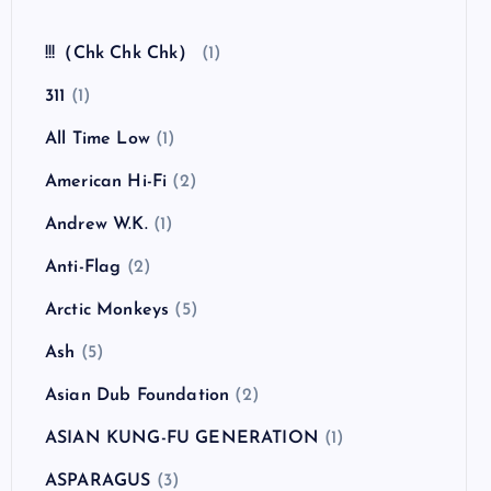
全曲紹介！The Coral「The Invisible Invasion」
（ザ・コーラル インヴィジブル・インヴェイジ
ョン）
カテゴリー
!!!（Chk Chk Chk）
(1)
311
(1)
All Time Low
(1)
American Hi-Fi
(2)