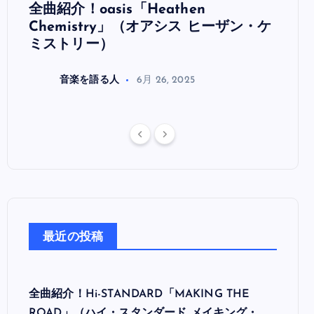
全曲紹介！oasis「Heathen
全曲紹
リ
Chemistry」（オアシス ヒーザン・ケ
（オ
ミストリー）
音楽を語る人
6月 26, 2025
最近の投稿
全曲紹介！Hi-STANDARD「MAKING THE
ROAD」（ハイ・スタンダード メイキング・