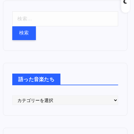
検
索
:
語った音楽たち
語
っ
た
音
楽