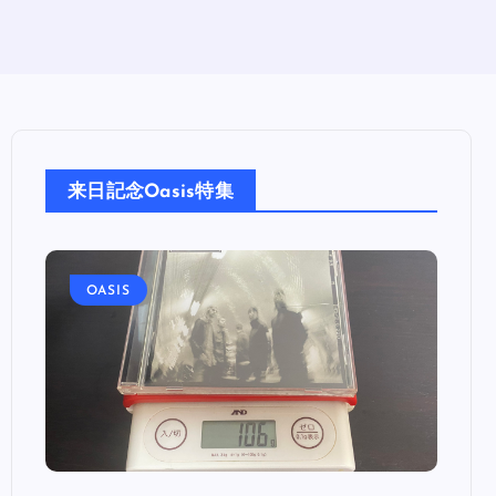
来日記念Oasis特集
OASIS
OA