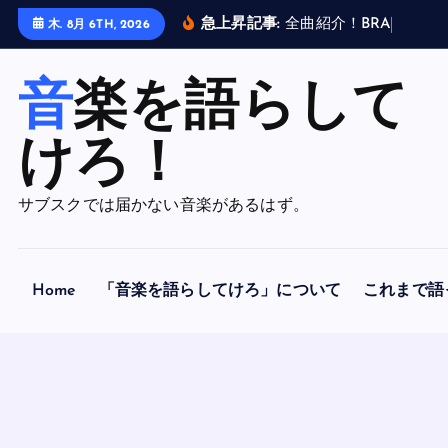
内
急上昇記事:
全
曲
紹
介
！
B
R
A
H
M
A
N
木. 8月 6TH, 2026
容
を
音楽を語らして
ス
キ
ッ
けろ！
プ
サブスクでは届かない音楽があるはず。
Home
「音楽を語らしてけろ」について
これまで語