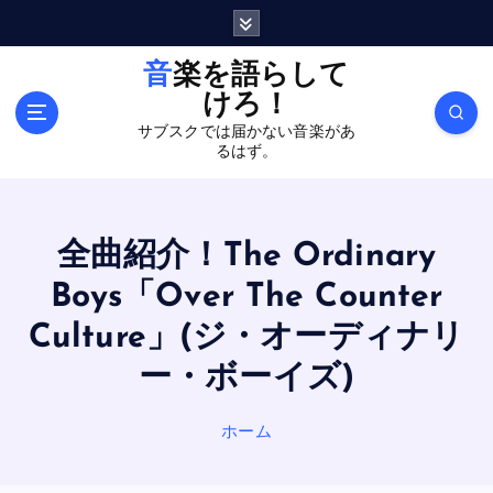
内
容
を
音楽を語らして
ス
けろ！
キ
サブスクでは届かない音楽があ
ッ
るはず。
プ
全曲紹介！The Ordinary
Boys「Over The Counter
Culture」(ジ・オーディナリ
ー・ボーイズ)
ホーム