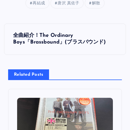
再結成
唐沢 真佐子
解散
投
全曲紹介！The Ordinary
稿
Boys「Brassbound」(ブラスバウンド)
ナ
ビ
Related Posts
ゲ
ー
シ
ョ