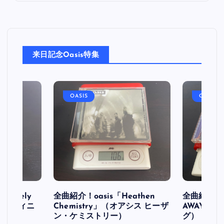
来日記念Oasis特集
OASIS
OASIS
initely
全曲紹介！oasis「Heathen
全曲紹介！oa
ス デフィニ
Chemistry」（オアシス ヒーザ
AWAY」
ン・ケミストリー）
グ）