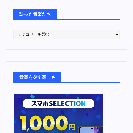
語った音楽たち
語
っ
た
音
楽
た
ち
音楽を探す楽しさ