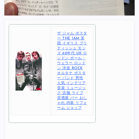
ザ ジャム ポスタ
ー THE JAM 英
国 イギリス ブリ
ティッシュ モッ
ズ 60年代 UK ロ
ンドン ポール・
ウェラー ロンド
ン 洋楽 ROCK
オルタナ ポスタ
ー バンド 男性
人気 インテリア
音楽 ミュージッ
ク 店舗 ライブ
居酒屋 バー おし
ゃれ 内装 リフォ
ーム ショップ