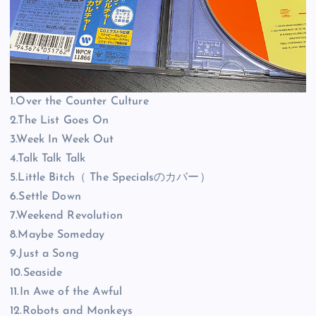
1.Over the Counter Culture
2.The List Goes On
3.Week In Week Out
4.Talk Talk Talk
5.Little Bitch（ The Specialsのカバー）
6.Settle Down
7.Weekend Revolution
8.Maybe Someday
9.Just a Song
10.Seaside
11.In Awe of the Awful
12.Robots and Monkeys