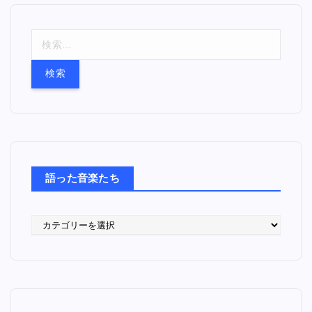
検
索
:
語った音楽たち
語
っ
た
音
楽
た