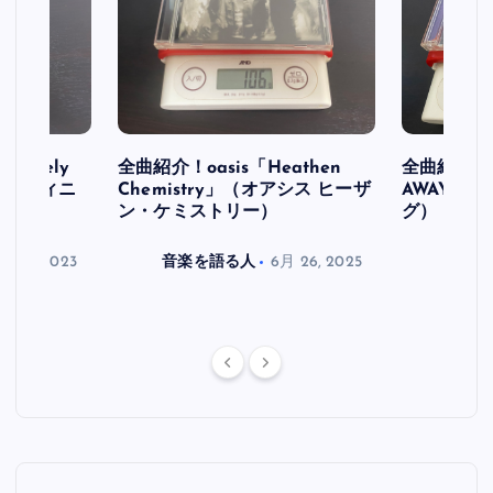
initely
全曲紹介！oasis「Heathen
全曲紹介！oa
ス デフィニ
Chemistry」（オアシス ヒーザ
AWAY」
ン・ケミストリー）
グ）
月 30, 2023
音楽を語る人
6月 26, 2025
音楽を