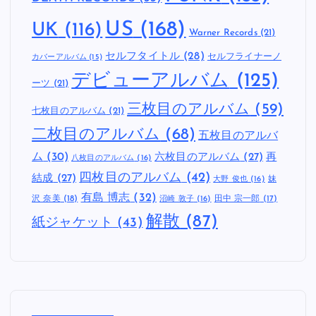
US
(168)
UK
(116)
Warner Records
(21)
セルフタイトル
(28)
セルフライナーノ
カバーアルバム
(15)
デビューアルバム
(125)
ーツ
(21)
三枚目のアルバム
(59)
七枚目のアルバム
(21)
二枚目のアルバム
(68)
五枚目のアルバ
ム
(30)
六枚目のアルバム
(27)
再
八枚目のアルバム
(16)
四枚目のアルバム
(42)
結成
(27)
妹
大野 俊也
(16)
有島 博志
(32)
沢 奈美
(18)
田中 宗一郎
(17)
沼崎 敦子
(16)
解散
(87)
紙ジャケット
(43)