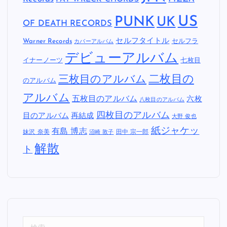
US
PUNK
UK
OF DEATH RECORDS
セルフタイトル
Warner Records
セルフラ
カバーアルバム
デビューアルバム
イナーノーツ
七枚目
二枚目の
三枚目のアルバム
のアルバム
アルバム
五枚目のアルバム
六枚
八枚目のアルバム
四枚目のアルバム
目のアルバム
再結成
大野 俊也
紙ジャケッ
有島 博志
妹沢 奈美
田中 宗一郎
沼崎 敦子
解散
ト
検