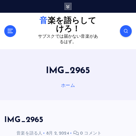
内
容
を
音楽を語らして
ス
けろ！
キ
サブスクでは届かない音楽があ
ッ
るはず。
プ
IMG_2965
ホーム
IMG_2965
音楽を語る人
8月 2, 2024
0 コメント