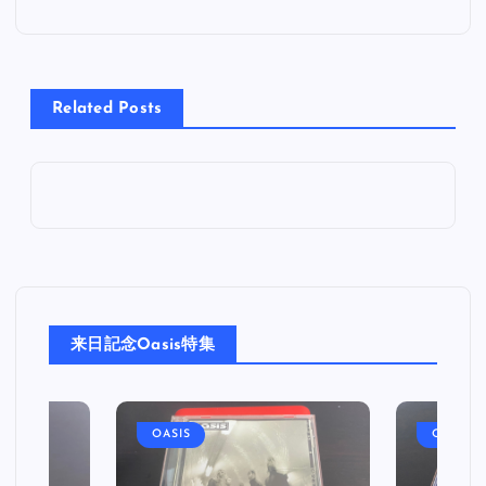
ナ
ビ
Related Posts
ゲ
ー
シ
ョ
来日記念Oasis特集
ン
OASIS
OASIS