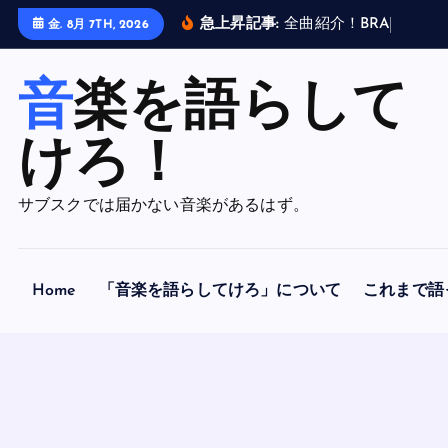
内
急上昇記事:
全
曲
紹
介
！
B
R
A
H
M
A
N
金. 8月 7TH, 2026
容
を
音楽を語らして
ス
キ
ッ
けろ！
プ
サブスクでは届かない音楽があるはず。
Home
「音楽を語らしてけろ」について
これまで語