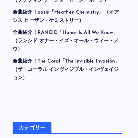
最近の投稿
全曲紹介！Hi-STANDARD「MAKING THE
ROAD」（ハイ・スタンダード メイキング・
ザ・ロード）
全曲紹介！BRAHMAN「A FORLORN HOPE」
（ブラフマン ア・フォーローン・ホープ）
全曲紹介！oasis「Heathen Chemistry」（オア
シス ヒーザン・ケミストリー）
全曲紹介！RANCID「Honor Is All We Know」
（ランシド オナー・イズ・オール・ウィー・ノ
ウ）