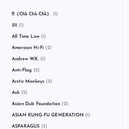
全曲紹介！The Coral「The Invisible Invasion」
（ザ・コーラル インヴィジブル・インヴェイジ
ョン）
カテゴリー
!!!（Chk Chk Chk）
(1)
311
(1)
All Time Low
(1)
American Hi-Fi
(2)