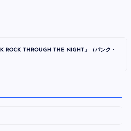
全曲紹介！oasis「Definitely
Maybe」（オアシス デフィニト
ー・メイビー）
音楽を語る人
8月 30, 2023
K ROCK THROUGH THE NIGHT」（パンク・