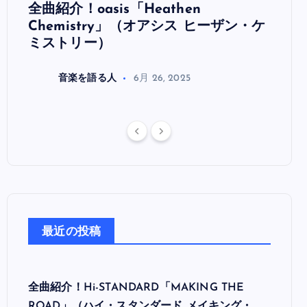
全曲紹介！oasis「Heathen
全曲紹
リ
Chemistry」（オアシス ヒーザン・ケ
（オ
ミストリー）
音楽を語る人
6月 26, 2025
最近の投稿
全曲紹介！Hi-STANDARD「MAKING THE
ROAD」（ハイ・スタンダード メイキング・