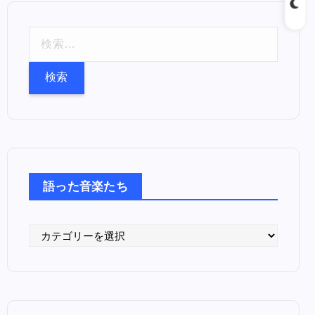
検
索
:
語った音楽たち
語
っ
た
音
楽