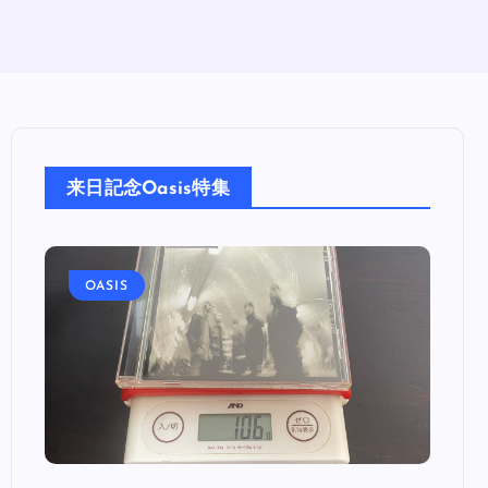
来日記念Oasis特集
OASIS
OA