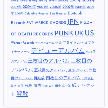
2002年
1997年
2000年
2001年
1996年
1994年
1995年
1998年
2004年
2005年
2007年
2003年
2006年
2008年
2009
Epitaph
年
2011年
Columbia Records
Epic Records
JPN
Records
FAT WRECK CHORDS
PIZZA
US
PUNK
UK
OF DEATH RECORDS
セルフタイトル
Warner Records
セルフラ
カバーアルバム
デビューアルバム
イナーノーツ
七枚目
二枚目の
三枚目のアルバム
のアルバム
アルバム
五枚目のアルバム
六枚
八枚目のアルバム
四枚目のアルバム
目のアルバム
再結成
大野 俊也
紙ジャケッ
有島 博志
妹沢 奈美
田中 宗一郎
沼崎 敦子
解散
ト