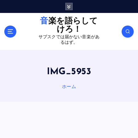
内
容
を
音楽を語らして
ス
けろ！
キ
サブスクでは届かない音楽があ
ッ
るはず。
プ
IMG_5953
ホーム