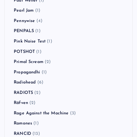
Paul Weller
(1)
Pearl Jam
(1)
Pennywise
(4)
PENPALS
(1)
Pink Noise Test
(1)
POTSHOT
(1)
Primal Scream
(2)
Propagandhi
(1)
Radiohead
(6)
RADIOTS
(2)
Räfven
(2)
Rage Against the Machine
(3)
Ramones
(1)
RANCID
(13)