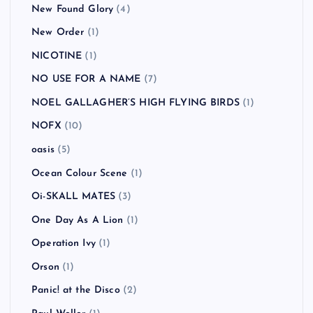
New Found Glory
(4)
New Order
(1)
NICOTINE
(1)
NO USE FOR A NAME
(7)
NOEL GALLAGHER’S HIGH FLYING BIRDS
(1)
NOFX
(10)
oasis
(5)
Ocean Colour Scene
(1)
Oi-SKALL MATES
(3)
One Day As A Lion
(1)
Operation Ivy
(1)
Orson
(1)
Panic! at the Disco
(2)