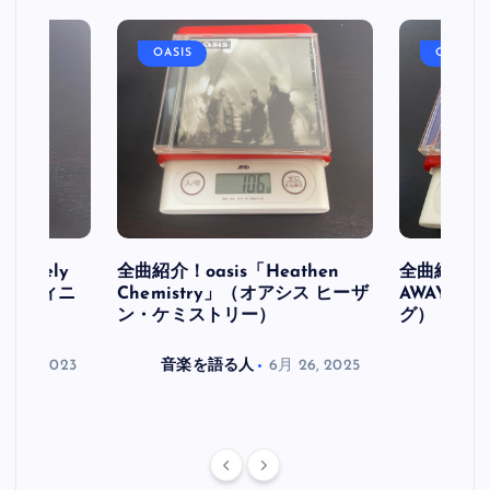
OASIS
OASIS
initely
全曲紹介！oasis「Heathen
全曲紹介！oa
ス デフィニ
Chemistry」（オアシス ヒーザ
AWAY」
ン・ケミストリー）
グ）
月 30, 2023
音楽を語る人
6月 26, 2025
音楽を