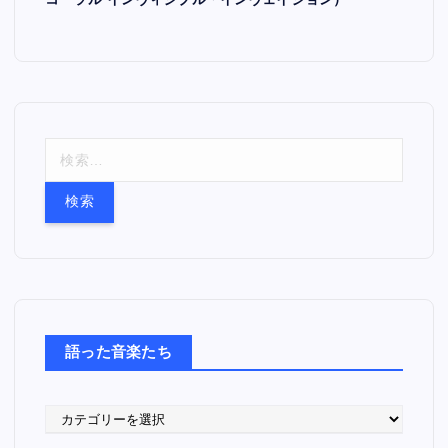
コーラル インヴィジブル・インヴェイジョン）
検
索
:
語った音楽たち
語
っ