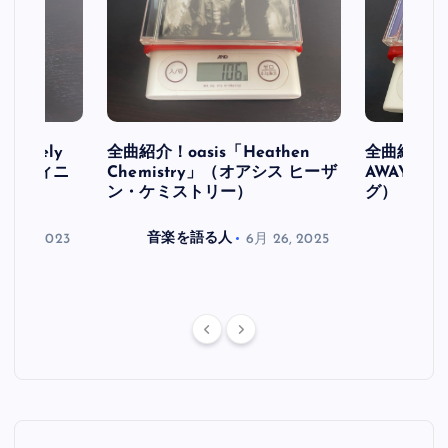
initely
全曲紹介！oasis「Heathen
全曲紹介！oa
ス デフィニ
Chemistry」（オアシス ヒーザ
AWAY」
ン・ケミストリー）
グ）
月 30, 2023
音楽を語る人
6月 26, 2025
音楽を