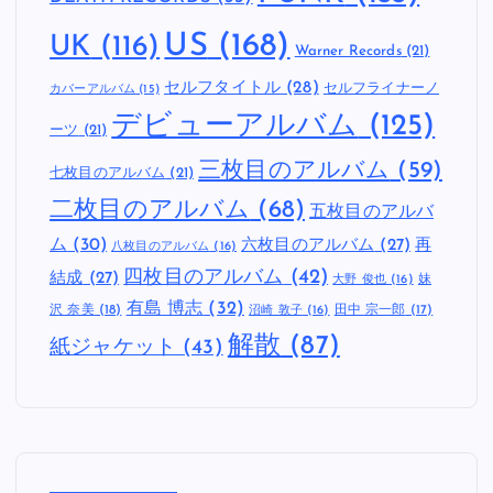
US
(168)
UK
(116)
Warner Records
(21)
セルフタイトル
(28)
セルフライナーノ
カバーアルバム
(15)
デビューアルバム
(125)
ーツ
(21)
三枚目のアルバム
(59)
七枚目のアルバム
(21)
二枚目のアルバム
(68)
五枚目のアルバ
ム
(30)
六枚目のアルバム
(27)
再
八枚目のアルバム
(16)
四枚目のアルバム
(42)
結成
(27)
妹
大野 俊也
(16)
有島 博志
(32)
沢 奈美
(18)
田中 宗一郎
(17)
沼崎 敦子
(16)
解散
(87)
紙ジャケット
(43)