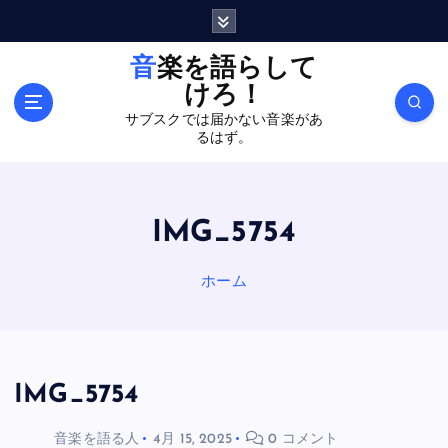
内
容
を
音楽を語らして
ス
けろ！
キ
サブスクでは届かない音楽があ
ッ
るはず。
プ
IMG_5754
ホーム
IMG_5754
音楽を語る人
4月 15, 2025
0 コメント