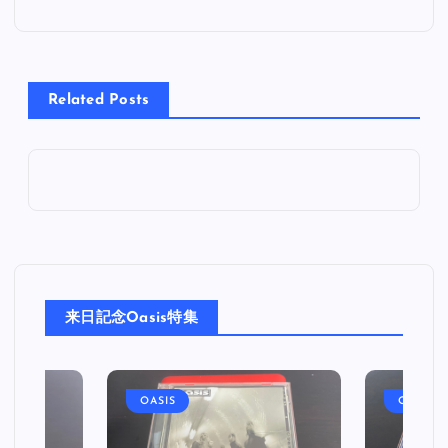
ナ
ビ
Related Posts
ゲ
ー
シ
ョ
来日記念Oasis特集
ン
OASIS
OASIS