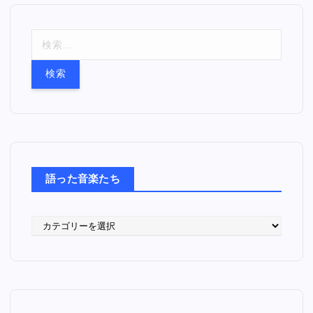
検
索
:
語った音楽たち
語
っ
た
音
楽
た