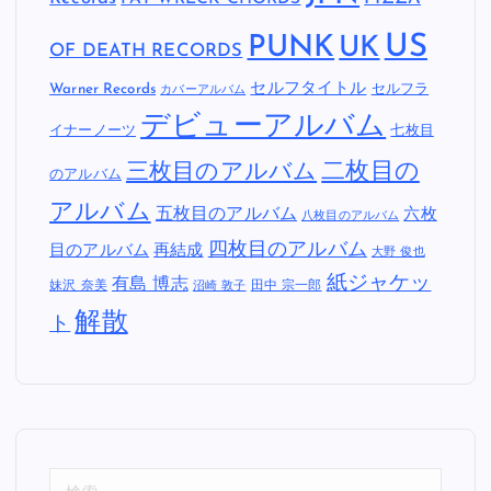
US
PUNK
UK
OF DEATH RECORDS
セルフタイトル
Warner Records
セルフラ
カバーアルバム
デビューアルバム
イナーノーツ
七枚目
二枚目の
三枚目のアルバム
のアルバム
アルバム
五枚目のアルバム
六枚
八枚目のアルバム
四枚目のアルバム
目のアルバム
再結成
大野 俊也
紙ジャケッ
有島 博志
妹沢 奈美
田中 宗一郎
沼崎 敦子
解散
ト
検