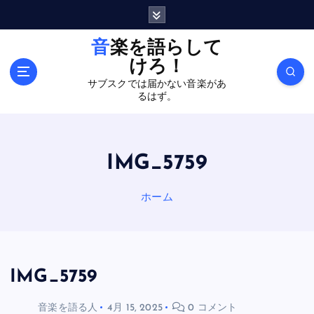
内
容
を
音楽を語らして
ス
けろ！
キ
サブスクでは届かない音楽があ
ッ
るはず。
プ
IMG_5759
ホーム
IMG_5759
音楽を語る人
4月 15, 2025
0 コメント