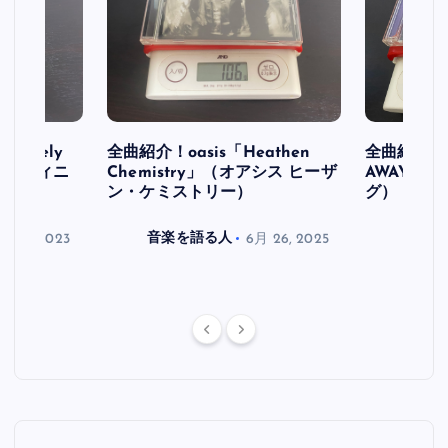
initely
全曲紹介！oasis「Heathen
全曲紹介！oa
ス デフィニ
Chemistry」（オアシス ヒーザ
AWAY」
ン・ケミストリー）
グ）
月 30, 2023
音楽を語る人
6月 26, 2025
音楽を