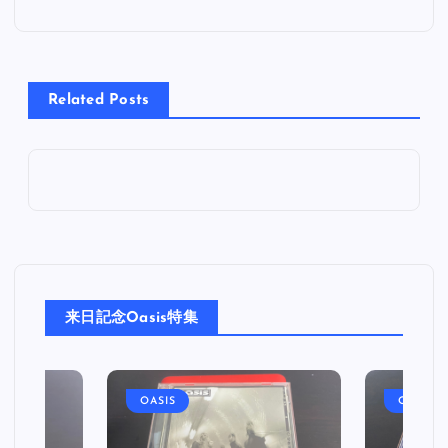
ナ
ビ
Related Posts
ゲ
ー
シ
ョ
来日記念Oasis特集
ン
OASIS
OASIS