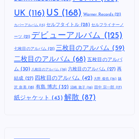
US
(168)
UK
(116)
Warner Records
(21)
セルフタイトル
(28)
セルフライナーノ
カバーアルバム
(15)
デビューアルバム
(125)
ーツ
(21)
三枚目のアルバム
(59)
七枚目のアルバム
(21)
二枚目のアルバム
(68)
五枚目のアルバ
ム
(30)
六枚目のアルバム
(27)
再
八枚目のアルバム
(16)
四枚目のアルバム
(42)
結成
(27)
妹
大野 俊也
(16)
有島 博志
(32)
沢 奈美
(18)
田中 宗一郎
(17)
沼崎 敦子
(16)
解散
(87)
紙ジャケット
(43)