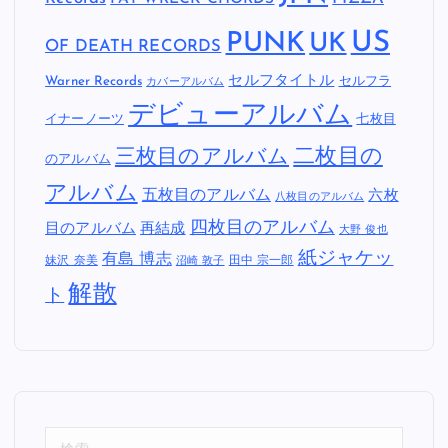
US
PUNK
UK
OF DEATH RECORDS
セルフタイトル
Warner Records
セルフラ
カバーアルバム
デビューアルバム
イナーノーツ
七枚目
二枚目の
三枚目のアルバム
のアルバム
アルバム
五枚目のアルバム
六枚
八枚目のアルバム
四枚目のアルバム
目のアルバム
再結成
大野 俊也
紙ジャケッ
有島 博志
妹沢 奈美
田中 宗一郎
沼崎 敦子
解散
ト
検