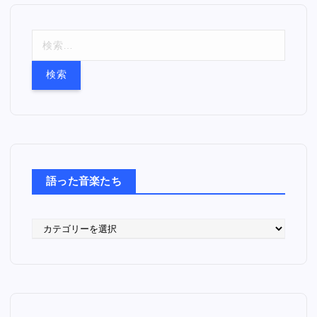
検
索
:
語った音楽たち
語
っ
た
音
楽
た