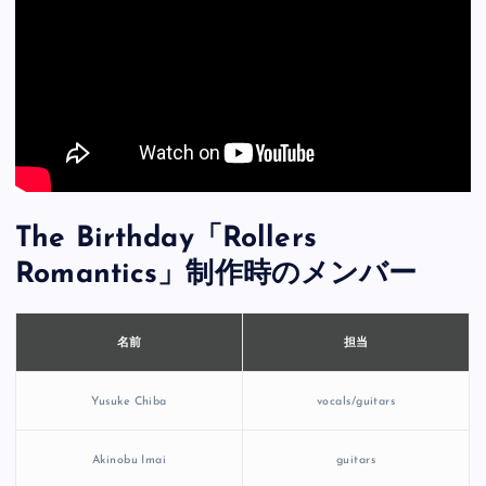
The Birthday「Rollers
Romantics」制作時のメンバー
担当
名前
Yusuke Chiba
vocals/guitars
Akinobu Imai
guitars