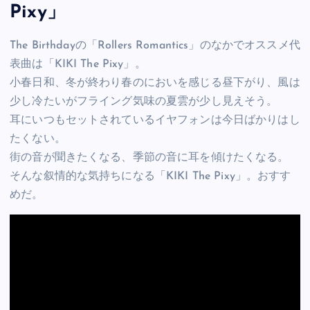
Pixy」
The Birthdayの「Rollers Romantics」のなかでオススメ代
表曲は「KIKI The Pixy」。
小春日和、冬が終わり春のにおいを感じる昼下がり、風は
少し冷たいがフライング気味の夏雲が少し見えそう。
耳にいつもセットされているイヤフォンは今日ばかりはし
たくない。
街の音が聞きたくなる、季節の音に耳を傾けたくなる。
そんな叙情的な気持ちになる「KIKI The Pixy」。おすす
めだ。