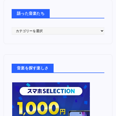
語った音楽たち
語
っ
た
音
楽
た
ち
音楽を探す楽しさ