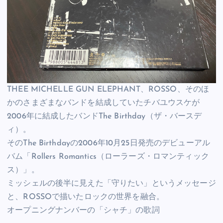
THEE MICHELLE GUN ELEPHANT、ROSSO、そのほ
かのさまざまなバンドを結成していたチバユウスケが
2006年に結成したバンドThe Birthday（ザ・バースデ
ィ）。
そのThe Birthdayの2006年10月25日発売のデビューアル
バム「Rollers Romantics（ローラーズ・ロマンティック
ス）」。
ミッシェルの後半に見えた「守りたい」というメッセージ
と、ROSSOで描いたロックの世界を融合。
オープニングナンバーの「シャチ」の歌詞