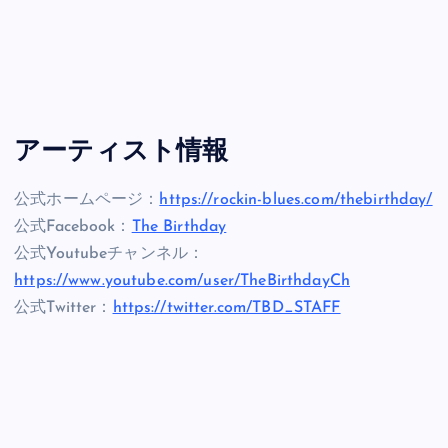
アーティスト情報
公式ホームページ：
https://rockin-blues.com/thebirthday/
公式Facebook：
The Birthday
公式Youtubeチャンネル：
https://www.youtube.com/user/TheBirthdayCh
公式Twitter：
https://twitter.com/TBD_STAFF