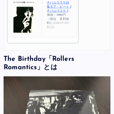
チバユウスケ詩
集モア・ビート [
チバユウスケ ]
価格：1980円
（税込、送料無
料)
(2021/7/29
時点)
The Birthday「Rollers
Romantics」とは