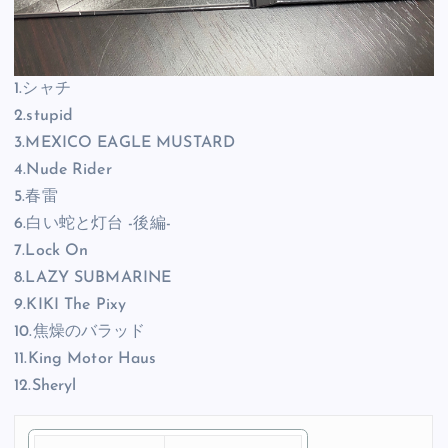
1.シャチ
2.stupid
3.MEXICO EAGLE MUSTARD
4.Nude Rider
5.春雷
6.白い蛇と灯台 -後編-
7.Lock On
8.LAZY SUBMARINE
9.KIKI The Pixy
10.焦燥のバラッド
11.King Motor Haus
12.Sheryl