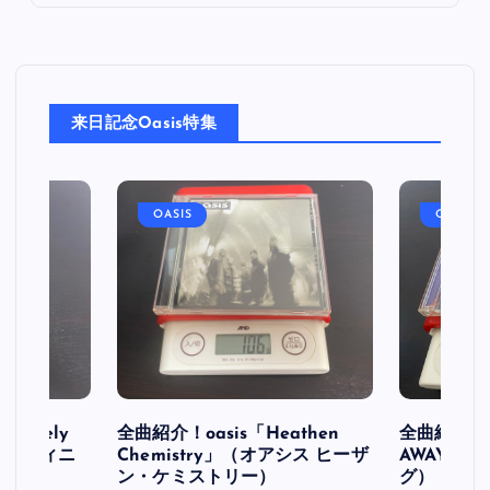
来日記念Oasis特集
OASIS
OASIS
initely
全曲紹介！oasis「Heathen
全曲紹介！oa
ス デフィニ
Chemistry」（オアシス ヒーザ
AWAY」
ン・ケミストリー）
グ）