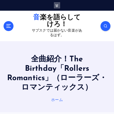
内
容
を
音楽を語らして
ス
けろ！
キ
サブスクでは届かない音楽があ
ッ
るはず。
プ
全曲紹介！The
Birthday「Rollers
Romantics」（ローラーズ・
ロマンティックス）
ホーム