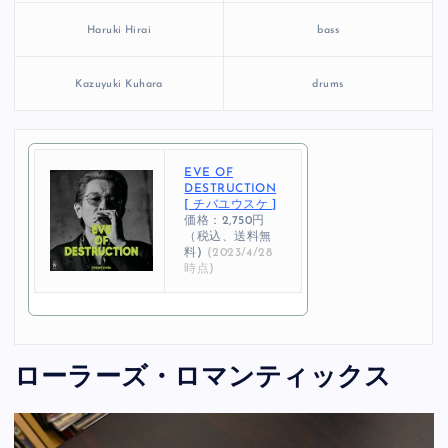
Haruki Hirai
bass
Kazuyuki Kuhara
drums
EVE OF
DESTRUCTION
[ チバユウスケ ]
価格：2,750円
（税込、送料無
料)
(2023/4/28
時点)
ローラーズ・ロマンティックス