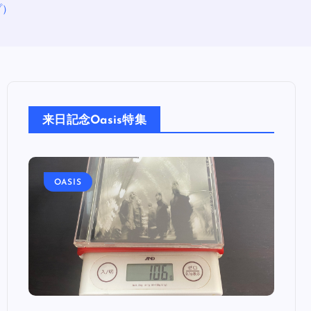
プ）
来日記念Oasis特集
OASIS
OA