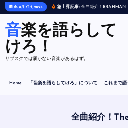
内
金. 8月 7TH, 2026
容
急上昇記事:
全
曲
紹
介
！
B
R
A
H
M
A
N
「
A
F
O
R
L
O
R
N
H
O
P
を
ス
音楽を語らして
キ
ッ
けろ！
プ
サブスクでは届かない音楽があるはず。
Home
「音楽を語らしてけろ」について
これまで語
全曲紹介！The