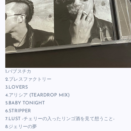
1.バブスチカ
2.プレスファクトリー
3.LOVERS
4.アリシア (TEARDROP MIX)
5.BABY TONIGHT
6.STRIPPER
7.LUST -チェリーの入ったリンゴ酒を見て想うこと-