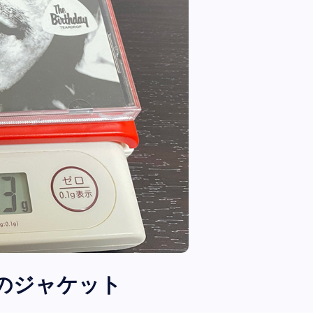
全曲紹介！oasis「Definitely
Maybe」（オアシス デフィニト
ー・メイビー）
音楽を語る人
8月 30, 2023
OP」のジャケット