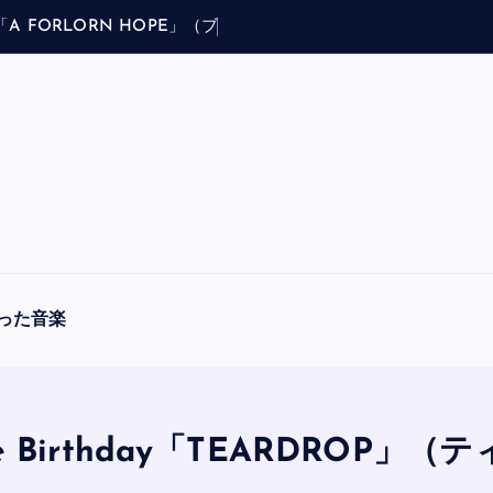
E
」
（
ブ
ラ
フ
マ
ン
ア
・
フ
ォ
ー
ロ
ー
った音楽
 Birthday「TEARDROP」