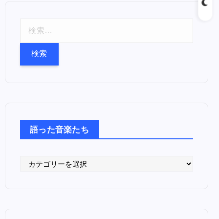
検
索
:
語った音楽たち
語
っ
た
音