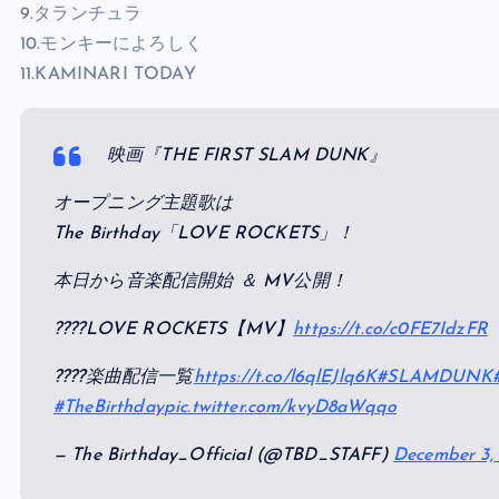
8.ジェリーの夢
9.タランチュラ
10.モンキーによろしく
11.KAMINARI TODAY
映画『THE FIRST SLAM DUNK』
オープニング主題歌は
The Birthday「LOVE ROCKETS」！
本日から音楽配信開始 ＆ MV公開！
????LOVE ROCKETS【MV】
https://t.co/c0FE7IdzFR
????楽曲配信一覧
https://t.co/l6qlEJlq6K
#SLAMDUNK
#TheBirthday
pic.twitter.com/kvyD8aWqqo
— The Birthday_Official (@TBD_STAFF)
December 3,