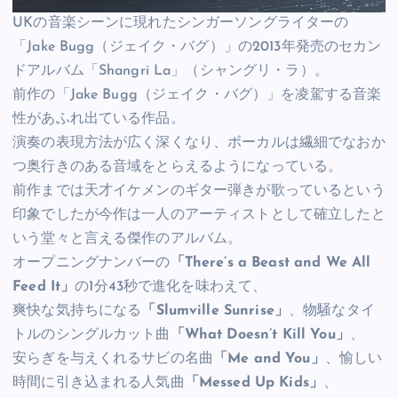
UKの音楽シーンに現れたシンガーソングライターの
「Jake Bugg（ジェイク・バグ）」の2013年発売のセカン
ドアルバム「Shangri La」（シャングリ・ラ）。
前作の「Jake Bugg（ジェイク・バグ）」を凌駕する音楽
性があふれ出ている作品。
演奏の表現方法が広く深くなり、ボーカルは繊細でなおか
つ奥行きのある音域をとらえるようになっている。
前作までは天才イケメンのギター弾きが歌っているという
印象でしたが今作は一人のアーティストとして確立したと
いう堂々と言える傑作のアルバム。
オープニングナンバーの
「There’s a Beast and We All
Feed It」
の1分43秒で進化を味わえて、
爽快な気持ちになる
「Slumville Sunrise」
、物騒なタイ
トルのシングルカット曲
「What Doesn’t Kill You」
、
安らぎを与えくれるサビの名曲
「Me and You」
、愉しい
時間に引き込まれる人気曲
「Messed Up Kids」
、