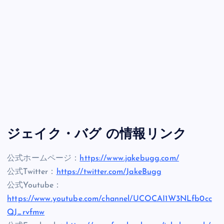
ジェイク・バグ の情報リンク
公式ホームページ：
https://www.jakebugg.com/
公式Twitter：
https://twitter.com/JakeBugg
公式Youtube：
https://www.youtube.com/channel/UCOCAI1W3NLfb0cc
QJ_rvfmw