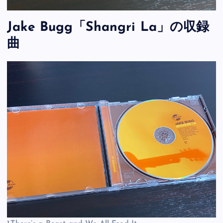
Jake Bugg「Shangri La」の収録
曲