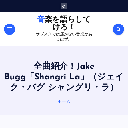
内
容
を
音楽を語らして
ス
けろ！
キ
サブスクでは届かない音楽があ
ッ
るはず。
プ
全曲紹介！Jake
Bugg「Shangri La」（ジェイ
ク・バグ シャングリ・ラ）
ホーム