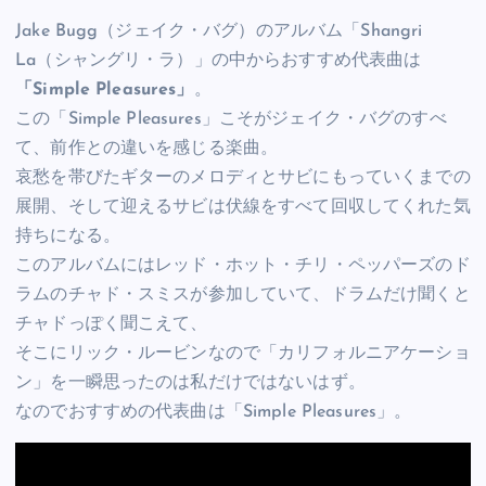
Jake Bugg（ジェイク・バグ）のアルバム「Shangri
La（シャングリ・ラ）」の中からおすすめ代表曲は
「Simple Pleasures」
。
この「Simple Pleasures」こそがジェイク・バグのすべ
て、前作との違いを感じる楽曲。
哀愁を帯びたギターのメロディとサビにもっていくまでの
展開、そして迎えるサビは伏線をすべて回収してくれた気
持ちになる。
このアルバムにはレッド・ホット・チリ・ペッパーズのド
ラムのチャド・スミスが参加していて、ドラムだけ聞くと
チャドっぽく聞こえて、
そこにリック・ルービンなので「カリフォルニアケーショ
ン」を一瞬思ったのは私だけではないはず。
なのでおすすめの代表曲は「Simple Pleasures」。