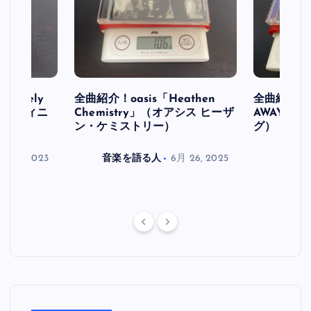
initely
全曲紹介！oasis「Heathen
全曲紹介！oa
ス デフィニ
Chemistry」（オアシス ヒーザ
AWAY」
ン・ケミストリー）
グ）
月 30, 2023
音楽を語る人
6月 26, 2025
音楽を