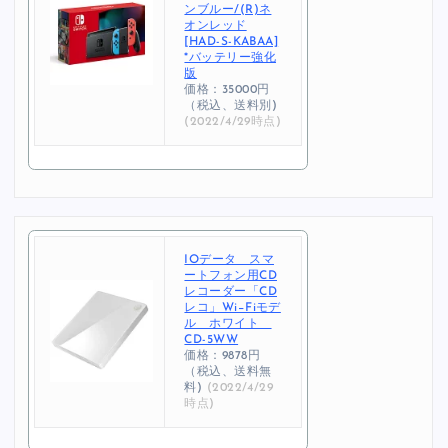
ンブルー/(R)ネ
オンレッド
[HAD-S-KABAA]
*バッテリー強化
版
価格：35000円
（税込、送料別)
(2022/4/29時点)
IOデータ スマ
ートフォン用CD
レコーダー「CD
レコ」Wi−Fiモデ
ル ホワイト
CD-5WW
価格：9878円
（税込、送料無
料)
(2022/4/29
時点)