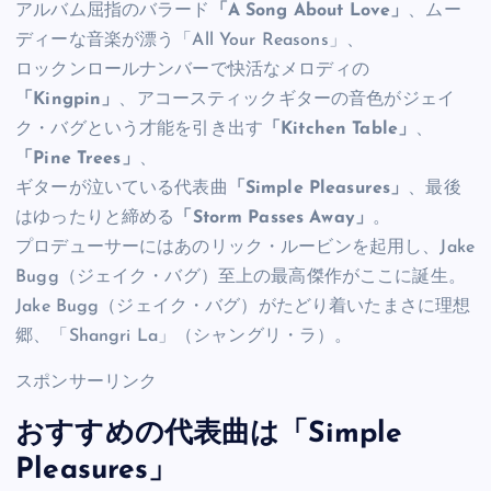
アルバム屈指のバラード
「A Song About Love」
、ムー
ディーな音楽が漂う「All Your Reasons」、
ロックンロールナンバーで快活なメロディの
「Kingpin」
、アコースティックギターの音色がジェイ
ク・バグという才能を引き出す
「Kitchen Table」
、
「Pine Trees」
、
ギターが泣いている代表曲
「Simple Pleasures」
、最後
はゆったりと締める
「Storm Passes Away」
。
プロデューサーにはあのリック・ルービンを起用し、Jake
Bugg（ジェイク・バグ）至上の最高傑作がここに誕生。
Jake Bugg（ジェイク・バグ）がたどり着いたまさに理想
郷、「Shangri La」（シャングリ・ラ）。
スポンサーリンク
おすすめの代表曲は「Simple
Pleasures」