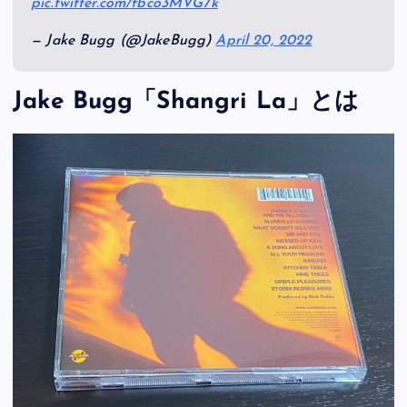
pic.twitter.com/fbco3MVG7k
— Jake Bugg (@JakeBugg)
April 20, 2022
Jake Bugg「Shangri La」とは