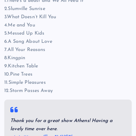
1.There’s a Beast and We All Feed It
2.Slumville Sunrise
3.What Doesn’t Kill You
4.Me and You
5.Messed Up Kids
6.A Song About Love
7.All Your Reasons
8.Kingpin
9.Kitchen Table
10.Pine Trees
11.Simple Pleasures
12.Storm Passes Away
Thank you for a great show Athens! Having a
lovely time over here.