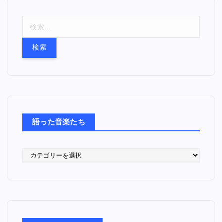
検
索
:
語った音楽たち
語
っ
た
音
楽
た
ち