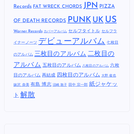
JPN
Records
FAT WRECK CHORDS
PIZZA
US
PUNK
UK
OF DEATH RECORDS
セルフタイトル
Warner Records
セルフラ
カバーアルバム
デビューアルバム
イナーノーツ
七枚目
二枚目の
三枚目のアルバム
のアルバム
アルバム
五枚目のアルバム
六枚
八枚目のアルバム
四枚目のアルバム
目のアルバム
再結成
大野 俊也
紙ジャケッ
有島 博志
妹沢 奈美
田中 宗一郎
沼崎 敦子
解散
ト