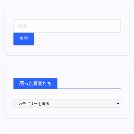
検
索
:
語った音楽たち
語
っ
た
音
楽