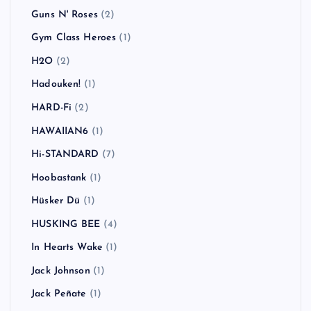
Guns N' Roses
(2)
Gym Class Heroes
(1)
H2O
(2)
Hadouken!
(1)
HARD-Fi
(2)
HAWAIIAN6
(1)
Hi-STANDARD
(7)
Hoobastank
(1)
Hüsker Dü
(1)
HUSKING BEE
(4)
In Hearts Wake
(1)
Jack Johnson
(1)
Jack Peñate
(1)