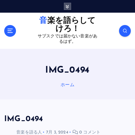
内
容
を
音楽を語らして
ス
けろ！
キ
サブスクでは届かない音楽があ
ッ
るはず。
プ
IMG_0494
ホーム
IMG_0494
音楽を語る人
7月 3, 2024
0 コメント