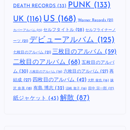
PUNK
(133)
DEATH RECORDS
(33)
US
(168)
UK
(116)
Warner Records
(21)
セルフタイトル
(28)
セルフライナーノ
カバーアルバム
(15)
デビューアルバム
(125)
ーツ
(21)
三枚目のアルバム
(59)
七枚目のアルバム
(21)
二枚目のアルバム
(68)
五枚目のアルバ
ム
(30)
六枚目のアルバム
(27)
再
八枚目のアルバム
(16)
四枚目のアルバム
(42)
結成
(27)
妹
大野 俊也
(16)
有島 博志
(32)
沢 奈美
(18)
田中 宗一郎
(17)
沼崎 敦子
(16)
解散
(87)
紙ジャケット
(43)