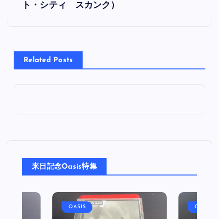
ト・シティ スカンク）
ナ
ビ
Related Posts
ゲ
ー
シ
ョ
ン
来日記念Oasis特集
OASIS
OASIS