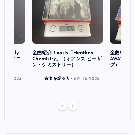
initely
全曲紹介！oasis「Heathen
全曲紹介！oa
ス デフィニ
Chemistry」（オアシス ヒーザ
AWAY」
ン・ケミストリー）
グ）
月 30, 2023
音楽を語る人
6月 26, 2025
音楽を