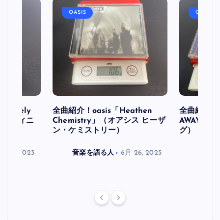
OASIS
OASIS
initely
全曲紹介！oasis「Heathen
全曲紹介！oa
ス デフィニ
Chemistry」（オアシス ヒーザ
AWAY」
ン・ケミストリー）
グ）
月 30, 2023
音楽を語る人
6月 26, 2025
音楽を