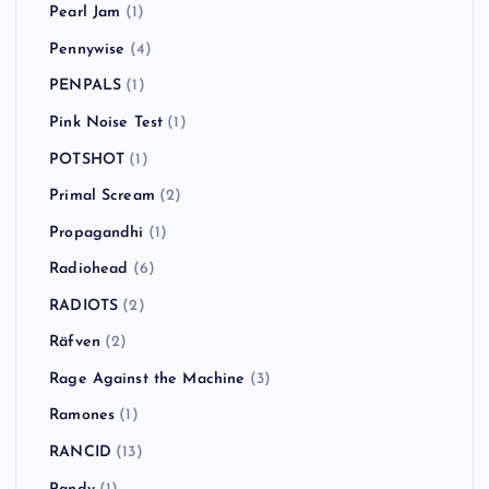
Pearl Jam
(1)
Pennywise
(4)
PENPALS
(1)
Pink Noise Test
(1)
POTSHOT
(1)
Primal Scream
(2)
Propagandhi
(1)
Radiohead
(6)
RADIOTS
(2)
Räfven
(2)
Rage Against the Machine
(3)
Ramones
(1)
RANCID
(13)