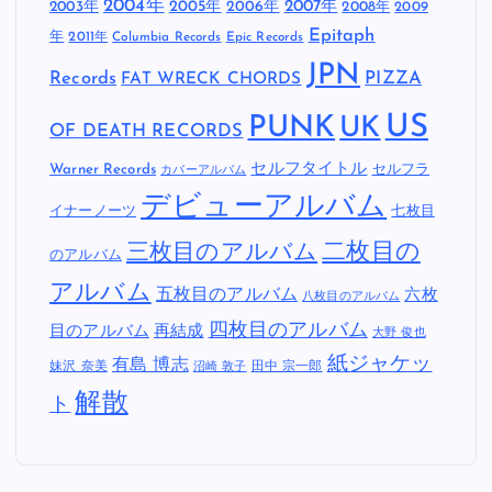
2004年
2005年
2007年
2003年
2006年
2008年
2009
Epitaph
年
2011年
Columbia Records
Epic Records
JPN
Records
FAT WRECK CHORDS
PIZZA
US
PUNK
UK
OF DEATH RECORDS
セルフタイトル
Warner Records
セルフラ
カバーアルバム
デビューアルバム
イナーノーツ
七枚目
二枚目の
三枚目のアルバム
のアルバム
アルバム
五枚目のアルバム
六枚
八枚目のアルバム
四枚目のアルバム
目のアルバム
再結成
大野 俊也
紙ジャケッ
有島 博志
妹沢 奈美
田中 宗一郎
沼崎 敦子
解散
ト