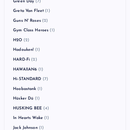
Green Day
(7)
Greta Van Fleet
(1)
Guns N' Roses
(2)
Gym Class Heroes
(1)
H2O
(2)
Hadouken!
(1)
HARD-Fi
(2)
HAWAIIAN6
(1)
Hi-STANDARD
(7)
Hoobastank
(1)
Hüsker Dü
(1)
HUSKING BEE
(4)
In Hearts Wake
(1)
Jack Johnson
(1)