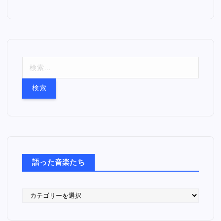
検
索
:
語った音楽たち
語
っ
た