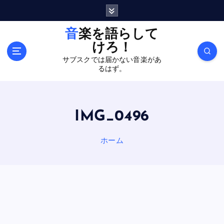
内
容
を
音楽を語らして
ス
けろ！
キ
サブスクでは届かない音楽があ
ッ
るはず。
プ
IMG_0496
ホーム