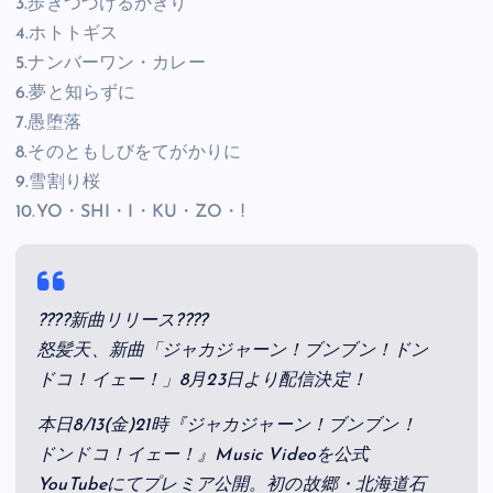
3.歩きつづけるかぎり
4.ホトトギス
5.ナンバーワン・カレー
6.夢と知らずに
7.愚堕落
8.そのともしびをてがかりに
9.雪割り桜
10.YO・SHI・I・KU・ZO・!
????新曲リリース????
怒髪天、新曲「ジャカジャーン！ブンブン！ドン
ドコ！イェー！」8月23日より配信決定！
本日8/13(金)21時『ジャカジャーン！ブンブン！
ドンドコ！イェー！』Music Videoを公式
YouTubeにてプレミア公開。初の故郷・北海道石