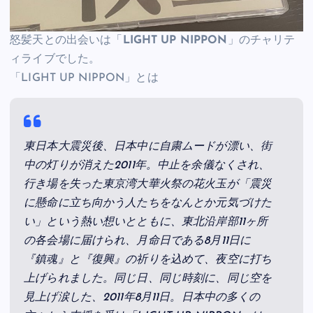
怒髪天との出会いは「
LIGHT UP NIPPON
」のチャリテ
ィライブでした。
「LIGHT UP NIPPON」とは
東日本大震災後、日本中に自粛ムードが漂い、街
中の灯りが消えた2011年。中止を余儀なくされ、
行き場を失った東京湾大華火祭の花火玉が「震災
に懸命に立ち向かう人たちをなんとか元気づけた
い」という熱い想いとともに、東北沿岸部11ヶ所
の各会場に届けられ、月命日である8月11日に
『鎮魂』と『復興』の祈りを込めて、夜空に打ち
上げられました。同じ日、同じ時刻に、同じ空を
見上げ涙した、2011年8月11日。日本中の多くの