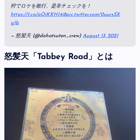
狩でロケを敢行、是非チェックを！
https://t.co/pOiKXHJ4i8
pic.twitter.com/0uursSX
gJb
— 怒髪天 (@dohatsuten_crew)
August 13, 2021
怒髪天「Tabbey Road」とは