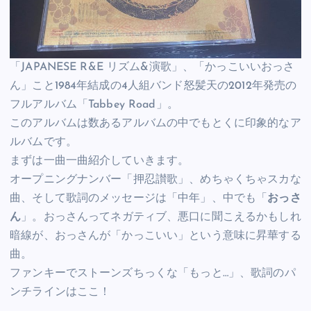
「JAPANESE R&E リズム&演歌」、「かっこいいおっさ
ん」こと1984年結成の4人組バンド怒髪天の2012年発売の
フルアルバム「Tabbey Road」。
このアルバムは数あるアルバムの中でもとくに印象的なア
ルバムです。
まずは一曲一曲紹介していきます。
オープニングナンバー「押忍讃歌」、めちゃくちゃスカな
曲、そして歌詞のメッセージは「中年」、中でも「
おっさ
ん
」。おっさんってネガティブ、悪口に聞こえるかもしれ
暗線が、おっさんが「かっこいい」という意味に昇華する
曲。
ファンキーでストーンズちっくな「もっと…」、歌詞のパ
ンチラインはここ！