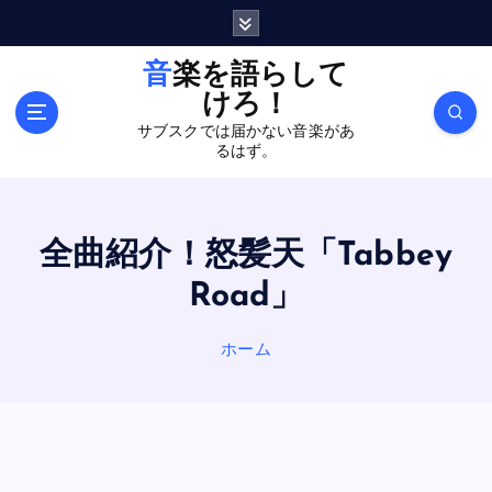
内
容
を
音楽を語らして
ス
けろ！
キ
サブスクでは届かない音楽があ
ッ
るはず。
プ
全曲紹介！怒髪天「Tabbey
Road」
ホーム