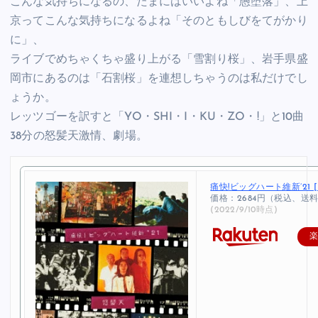
こんな気持ちになるの、たまにはいいよね「愚堕落」、上
京ってこんな気持ちになるよね「そのともしびをてがかり
に」、
ライブでめちゃくちゃ盛り上がる「雪割り桜」、岩手県盛
岡市にあるのは「石割桜」を連想しちゃうのは私だけでし
ょうか。
レッツゴーを訳すと「YO・SHI・I・KU・ZO・!」と10曲
38分の怒髪天激情、劇場。
痛快!ビッグハート維新’21 [
価格：2684円（税込、送料
(2022/9/10時点)