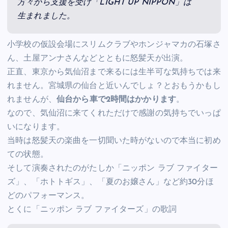
方々から支援を受け「LIGHT UP NIPPON」は
生まれました。
小学校の仮設会場にスリムクラブやホンジャマカの石塚さ
ん、土屋アンナさんなどとともに怒髪天が出演。
正直、東京から気仙沼まで来るには生半可な気持ちでは来
れません。宮城県の仙台と近いんでしょ？とおもうかもし
れませんが、
仙台から車で2時間はかかります
。
なので、気仙沼に来てくれただけで感謝の気持ちでいっぱ
いになります。
当時は怒髪天の楽曲を一切聞いた時がないので本当に初め
ての状態。
そして演奏されたのがたしか「ニッポン ラブ ファイター
ズ」、「ホトトギス」、「夏のお嬢さん」など約30分ほ
どのパフォーマンス。
とくに「ニッポン ラブ ファイターズ」の歌詞