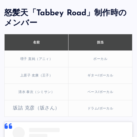
怒髪天「Tabbey Road」制作時の
メンバー
担当
名前
増子 直純（アニィ）
ボーカル
上原子 友康（王子）
ギター/ボーカル
清水 泰次（シミサン）
ベース/ボーカル
坂詰 克彦（坂さん）
ドラム/ボーカル