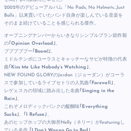
2002年のデビューアルバム「No Pads, No Helmets…Just
Balls」以来貫いていたバンド自身が楽しんでいる音楽を
そのまま続けていることを感じられる傑作。
オープニングナンバーからいきなりシンプルプラン節炸裂
の
｢Opinion Overload｣
、
ブブブブブー
｢Boom!｣
、
ミドルテンポにコーラスとキャッチーなサビが特徴の代表
曲
｢Kiss Me Like Nobody’s Watching｣
、
NEW FOUND GLORYのJordan（ジョーダン）がコーラ
スで参加しているライブセトリの人気曲
｢Farewell｣
、
レゲェスカの領域に踏み出した名曲
｢Singing in the
Rain｣
、
これぞメロディックパンクの醍醐味
｢Everything
Sucks｣
、
｢I Refuse｣
、
あのヒップホップの大御所Nelly（ネリー）がfeaturingし
ている名作
｢I Don’t Wanna Go to Bed｣
、