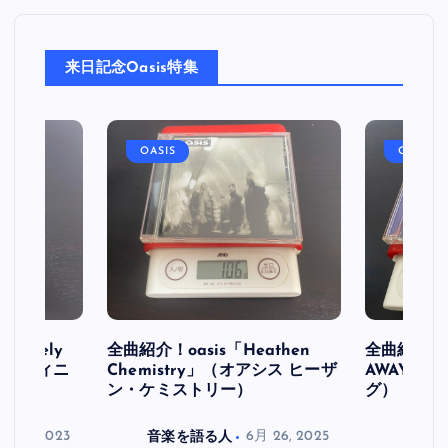
来日記念Oasis特集
OASIS
OASIS
initely
全曲紹介！oasis「Heathen
全曲紹介！oa
ス デフィニ
Chemistry」（オアシス ヒーザ
AWAY」
ン・ケミストリー）
グ）
月 30, 2023
音楽を語る人
6月 26, 2025
音楽を