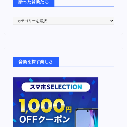
語った音楽たち
語
っ
た
音
楽
た
ち
音楽を探す楽しさ