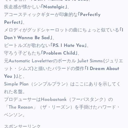
疾走感が懐かしい
｢Nostalgic｣
、
アコースティックギターが印象的な
｢Perfectly
Perfect｣
、
メロディがグッドシャーロットの曲にちょっと似ている
｢I
Don’t Wanna Be Sad｣
、
ビートルズが歌わない
｢P.S. I Hate You｣
、
守ろう子どもたち
｢Problem Child｣
、
元Automatic Loveletterのボーカル Juliet Simms(ジュリエ
ット・シムズ)と描いたバラードの傑作
｢I Dream About
You )｣
と、
Simple Plan（シンプルプラン）はここにありを示してく
れた名盤。
プロデューサーはHoobastank（フーバスタンク）の
「The Reason」（ザ・リーズン）を手掛けたハワード・
ベンソン。
スポンサーリンク