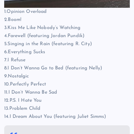
1.Opinion Overload
2.Boom!
3.Kiss Me Like Nobody’s Watching
4.Farewell (featuring Jordan Pundik)
5.Singing in the Rain (featuring R. City)
6.Everything Sucks
7.I Refuse
8.I Don’t Wanna Go to Bed (featuring Nelly)
9.Nostalgic
10.Perfectly Perfect
11.I Don’t Wanna Be Sad
12.P.S. I Hate You
13.Problem Child
14.I Dream About You (featuring Juliet Simms)