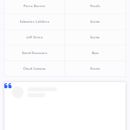
Pierre Bouvier
Vocals,
Sebastien Lefebvre
Guitar
Jeff Stinco
Guitar
David Desrosiers
Bass
Chuck Comeau
Drums