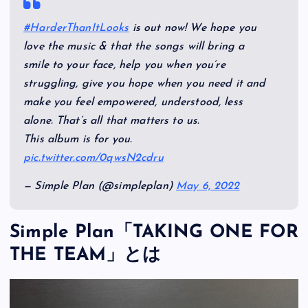
#HarderThanItLooks
is out now! We hope you
love the music & that the songs will bring a
smile to your face, help you when you’re
struggling, give you hope when you need it and
make you feel empowered, understood, less
alone. That’s all that matters to us.
This album is for you.
pic.twitter.com/0qwsN2cdru
— Simple Plan (@simpleplan)
May 6, 2022
Simple Plan「TAKING ONE FOR
THE TEAM」とは