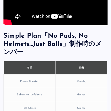
Simple Plan「No Pads, No
Helmets…Just Balls」制作時のメ
ンバー
担当
名前
Pierre Bouvier
Vocals,
Sebastien Lefebvre
Guitar
Jeff Stinco
Guitar