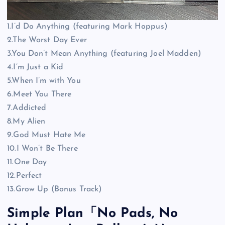
1.I’d Do Anything (featuring Mark Hoppus)
2.The Worst Day Ever
3.You Don’t Mean Anything (featuring Joel Madden)
4.I’m Just a Kid
5.When I’m with You
6.Meet You There
7.Addicted
8.My Alien
9.God Must Hate Me
10.I Won’t Be There
11.One Day
12.Perfect
13.Grow Up (Bonus Track)
Simple Plan「No Pads, No