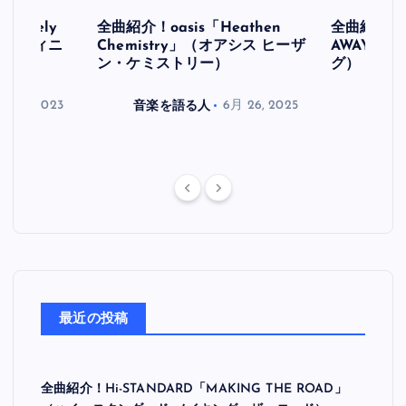
initely
全曲紹介！oasis「Heathen
全曲紹介！oa
ス デフィニ
Chemistry」（オアシス ヒーザ
AWAY」
ン・ケミストリー）
グ）
月 30, 2023
音楽を語る人
6月 26, 2025
音楽を
最近の投稿
全曲紹介！Hi-STANDARD「MAKING THE ROAD」