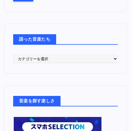
語った音楽たち
語
っ
た
音
楽
た
ち
音楽を探す楽しさ