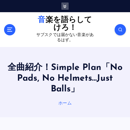
内
容
を
音楽を語らして
ス
けろ！
キ
サブスクでは届かない音楽があ
ッ
るはず。
プ
全曲紹介！Simple Plan「No
Pads, No Helmets…Just
Balls」
ホーム