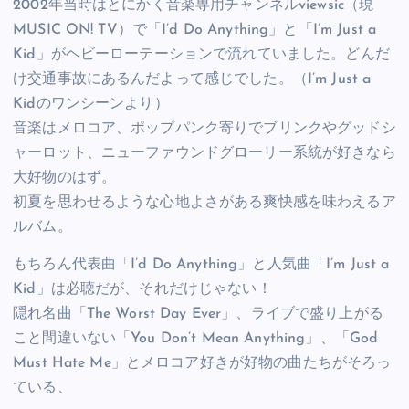
2002年当時はとにかく音楽専用チャンネルviewsic（現
MUSIC ON! TV）で「I’d Do Anything」と「I’m Just a
Kid」がヘビーローテーションで流れていました。どんだ
け交通事故にあるんだよって感じでした。（I’m Just a
Kidのワンシーンより）
音楽はメロコア、ポップパンク寄りでブリンクやグッドシ
ャーロット、ニューファウンドグローリー系統が好きなら
大好物のはず。
初夏を思わせるような心地よさがある爽快感を味わえるア
ルバム。
もちろん代表曲「I’d Do Anything」と人気曲「I’m Just a
Kid」は必聴だが、それだけじゃない！
隠れ名曲「The Worst Day Ever」、ライブで盛り上がる
こと間違いない「You Don’t Mean Anything」、「God
Must Hate Me」とメロコア好きが好物の曲たちがそろっ
ている、