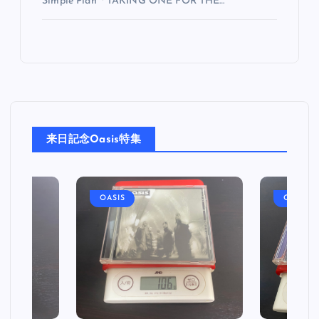
Simple Plan「TAKING ONE FOR THE…
来日記念Oasis特集
OASIS
OASIS