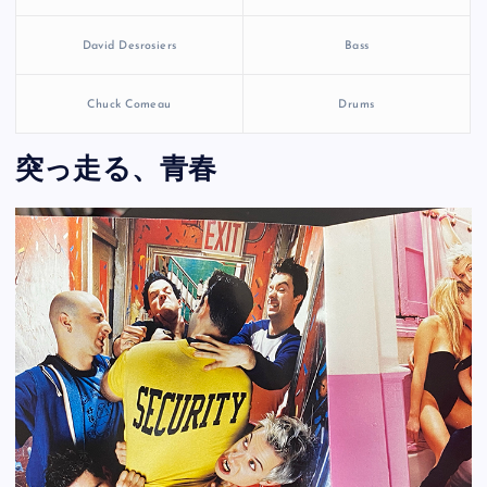
David Desrosiers
Bass
Chuck Comeau
Drums
突っ走る、青春