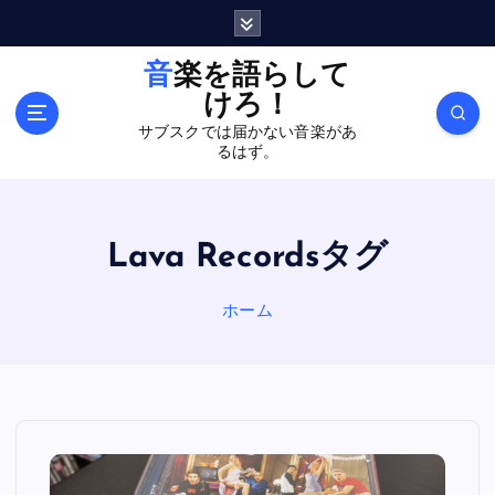
内
容
を
音楽を語らして
ス
けろ！
キ
サブスクでは届かない音楽があ
ッ
るはず。
プ
Lava Recordsタグ
ホーム