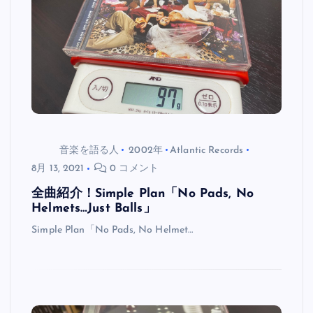
音楽を語る人
2002年
Atlantic Records
8月 13, 2021
0 コメント
全曲紹介！Simple Plan「No Pads, No
Helmets…Just Balls」
Simple Plan「No Pads, No Helmet…