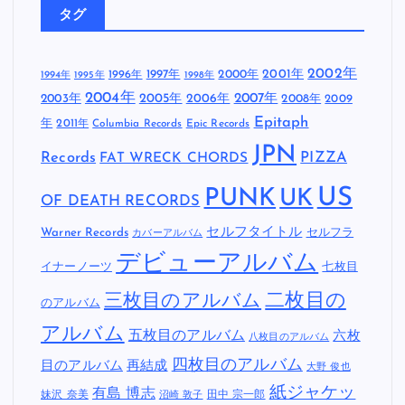
タグ
2002年
1997年
2000年
2001年
1996年
1994年
1995年
1998年
2004年
2005年
2007年
2003年
2006年
2008年
2009
Epitaph
年
2011年
Columbia Records
Epic Records
JPN
Records
FAT WRECK CHORDS
PIZZA
US
PUNK
UK
OF DEATH RECORDS
セルフタイトル
Warner Records
セルフラ
カバーアルバム
デビューアルバム
イナーノーツ
七枚目
二枚目の
三枚目のアルバム
のアルバム
アルバム
五枚目のアルバム
六枚
八枚目のアルバム
四枚目のアルバム
目のアルバム
再結成
大野 俊也
紙ジャケッ
有島 博志
妹沢 奈美
田中 宗一郎
沼崎 敦子