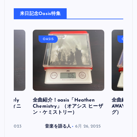
来日記念Oasis特集
OASIS
OASIS
initely
全曲紹介！oasis「Heathen
全曲紹介！oa
ス デフィニ
Chemistry」（オアシス ヒーザ
AWAY」
ン・ケミストリー）
グ）
月 30, 2023
音楽を語る人
6月 26, 2025
音楽を