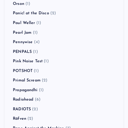
Orson
(1)
Panic! at the Disco
(2)
Paul Weller
(1)
Pearl Jam
(1)
Pennywise
(4)
PENPALS
(1)
Pink Noise Test
(1)
POTSHOT
(1)
Primal Scream
(2)
Propagandhi
(1)
Radiohead
(6)
RADIOTS
(2)
Räfven
(2)