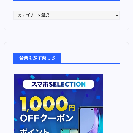
語
っ
た
音
楽
た
ち
音楽を探す楽しさ