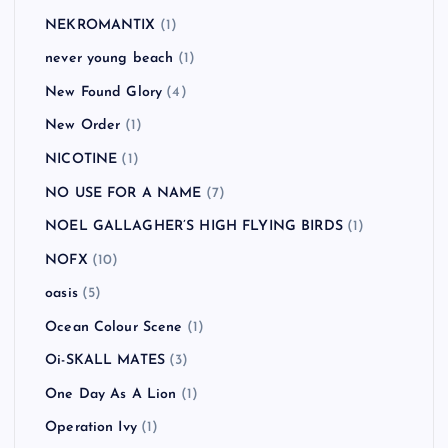
NEKROMANTIX
(1)
never young beach
(1)
New Found Glory
(4)
New Order
(1)
NICOTINE
(1)
NO USE FOR A NAME
(7)
NOEL GALLAGHER’S HIGH FLYING BIRDS
(1)
NOFX
(10)
oasis
(5)
Ocean Colour Scene
(1)
Oi-SKALL MATES
(3)
One Day As A Lion
(1)
Operation Ivy
(1)