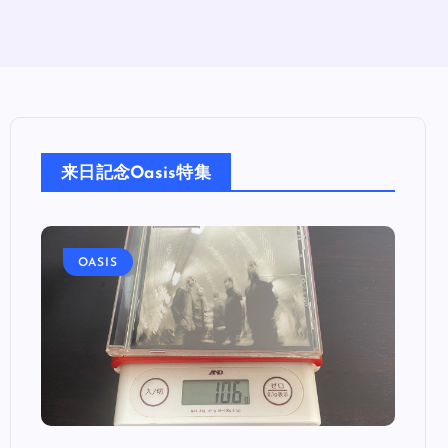
来日記念Oasis特集
OASIS
OA