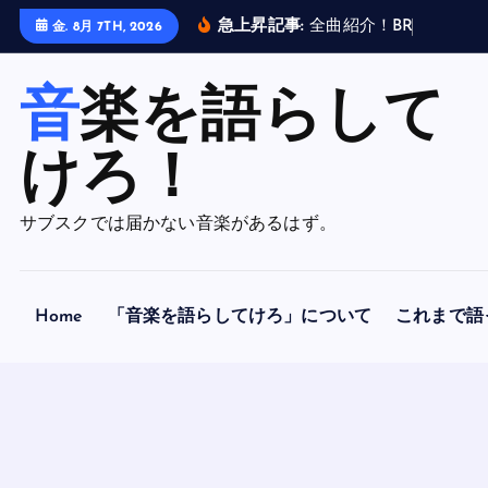
内
急上昇記事:
全
曲
紹
介
！
B
R
A
H
M
A
N
金. 8月 7TH, 2026
容
を
音楽を語らして
ス
キ
ッ
けろ！
プ
サブスクでは届かない音楽があるはず。
Home
「音楽を語らしてけろ」について
これまで語