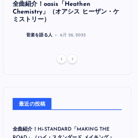
全曲紹介！oasis「Heathen
全曲紹
リ
Chemistry」（オアシス ヒーザン・ケ
（オ
ミストリー）
音楽を語る人
6月 26, 2025
最近の投稿
全曲紹介！Hi-STANDARD「MAKING THE
ROAD」（ハイ・スタンダード メイキング・