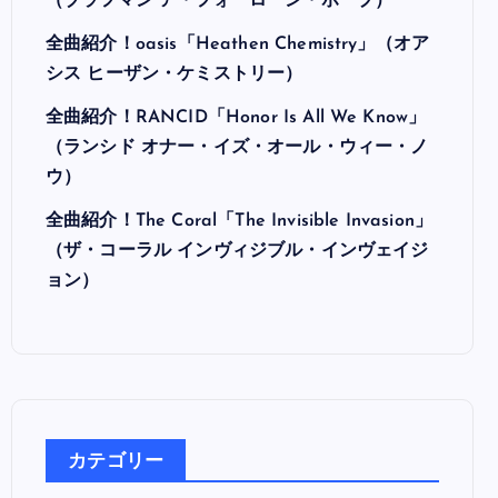
最近の投稿
全曲紹介！Hi-STANDARD「MAKING THE
ROAD」（ハイ・スタンダード メイキング・
ザ・ロード）
全曲紹介！BRAHMAN「A FORLORN HOPE」
（ブラフマン ア・フォーローン・ホープ）
全曲紹介！oasis「Heathen Chemistry」（オア
シス ヒーザン・ケミストリー）
全曲紹介！RANCID「Honor Is All We Know」
（ランシド オナー・イズ・オール・ウィー・ノ
ウ）