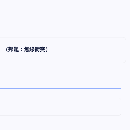
全曲紹介！oasis「Definitely
Maybe」（オアシス デフィニト
ー・メイビー）
音楽を語る人
8月 30, 2023
0’S」（邦題：無線衝突）