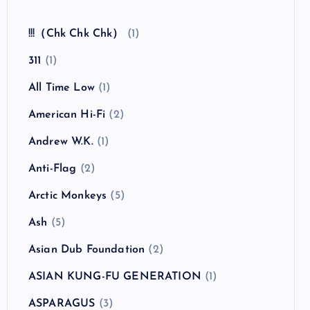
全曲紹介！The Coral「The Invisible Invasion」
（ザ・コーラル インヴィジブル・インヴェイジ
ョン）
カテゴリー
!!!（Chk Chk Chk）
(1)
311
(1)
All Time Low
(1)
American Hi-Fi
(2)