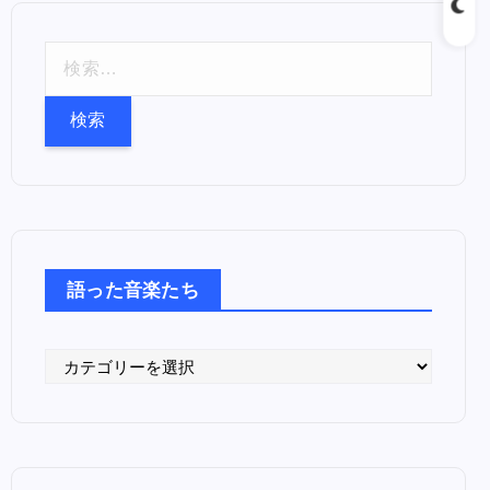
検
索
:
語った音楽たち
語
っ
た
音
楽