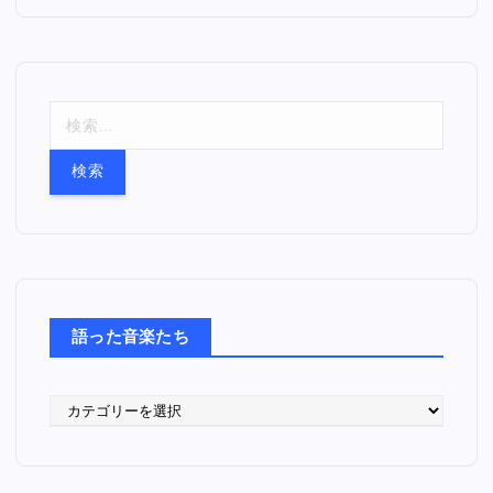
検
索
:
語った音楽たち
語
っ
た
音