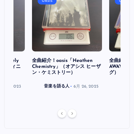
OASIS
OASIS
initely
全曲紹介！oasis「Heathen
全曲紹介！oa
ス デフィニ
Chemistry」（オアシス ヒーザ
AWAY」
ン・ケミストリー）
グ）
月 30, 2023
音楽を語る人
6月 26, 2025
音楽を