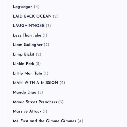
Lagwagon
(4)
LAID BACK OCEAN
(2)
LAUGHIN'NOSE
(5)
Less Than Jake
(1)
Liam Gallagher
(2)
Limp Bizkit
(2)
Linkin Park
(5)
Little Man Tate
(1)
MAN WITH A MISSION
(2)
Mando Diao
(5)
Manic Street Preachers
(3)
Massive Attack
(1)
Me First and the Gimme Gimmes
(4)