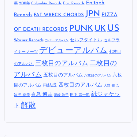
Epitaph
年
2011年
Columbia Records
Epic Records
JPN
Records
FAT WRECK CHORDS
PIZZA
US
PUNK
UK
OF DEATH RECORDS
セルフタイトル
Warner Records
セルフラ
カバーアルバム
デビューアルバム
イナーノーツ
七枚目
二枚目の
三枚目のアルバム
のアルバム
アルバム
五枚目のアルバム
六枚
八枚目のアルバム
四枚目のアルバム
目のアルバム
再結成
大野 俊也
紙ジャケッ
有島 博志
妹沢 奈美
田中 宗一郎
沼崎 敦子
解散
ト