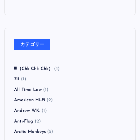
カテゴリー
!!!（Chk Chk Chk）
(1)
311
(1)
All Time Low
(1)
American Hi-Fi
(2)
Andrew W.K.
(1)
Anti-Flag
(2)
Arctic Monkeys
(5)