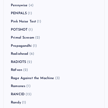
Pennywise
(4)
PENPALS
(1)
Pink Noise Test
(1)
POTSHOT
(1)
Primal Scream
(2)
Propagandhi
(1)
Radiohead
(6)
RADIOTS
(2)
Räfven
(2)
Rage Against the Machine
(3)
Ramones
(1)
RANCID
(13)
Randy
(1)