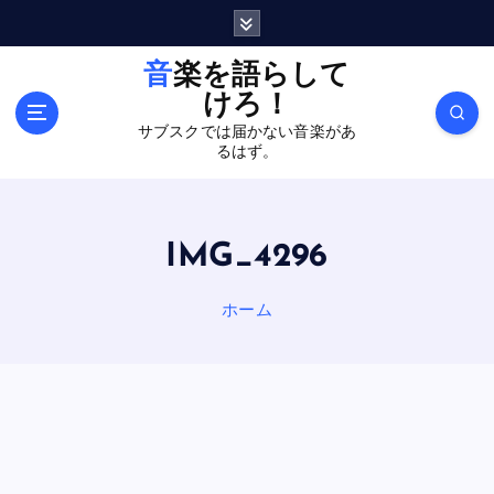
内
容
を
音楽を語らして
ス
けろ！
キ
サブスクでは届かない音楽があ
ッ
るはず。
プ
IMG_4296
ホーム