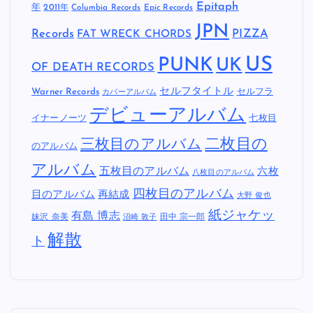
Epitaph
年
2011年
Columbia Records
Epic Records
JPN
Records
FAT WRECK CHORDS
PIZZA
US
PUNK
UK
OF DEATH RECORDS
セルフタイトル
Warner Records
セルフラ
カバーアルバム
デビューアルバム
イナーノーツ
七枚目
二枚目の
三枚目のアルバム
のアルバム
アルバム
五枚目のアルバム
六枚
八枚目のアルバム
四枚目のアルバム
目のアルバム
再結成
大野 俊也
紙ジャケッ
有島 博志
妹沢 奈美
田中 宗一郎
沼崎 敦子
解散
ト