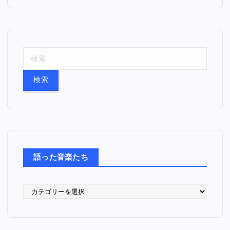
検
索
:
語った音楽たち
語
っ
た
音