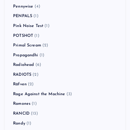
Pennywise
(4)
PENPALS
(1)
Pink Noise Test
(1)
POTSHOT
(1)
Primal Scream
(2)
Propagandhi
(1)
Radiohead
(6)
RADIOTS
(2)
Räfven
(2)
Rage Against the Machine
(3)
Ramones
(1)
RANCID
(13)
Randy
(1)