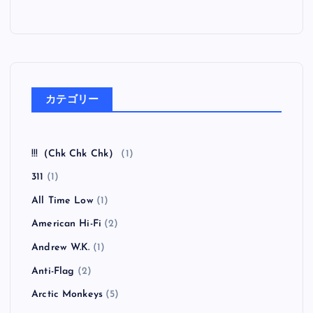
カテゴリー
!!!（Chk Chk Chk）
(1)
311
(1)
All Time Low
(1)
American Hi-Fi
(2)
Andrew W.K.
(1)
Anti-Flag
(2)
Arctic Monkeys
(5)