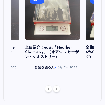
OASIS
OASIS
initely
全曲紹介！oasis「Heathen
全曲紹介！oa
ス デフィニ
Chemistry」（オアシス ヒーザ
AWAY」
ン・ケミストリー）
グ）
月 30, 2023
音楽を語る人
6月 26, 2025
音楽を