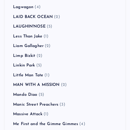
Lagwagon
(4)
LAID BACK OCEAN
(2)
LAUGHIN'NOSE
(5)
Less Than Jake
(1)
Liam Gallagher
(2)
Limp Bizkit
(2)
Linkin Park
(5)
Little Man Tate
(1)
MAN WITH A MISSION
(2)
Mando Diao
(5)
Manic Street Preachers
(3)
Massive Attack
(1)
Me First and the Gimme Gimmes
(4)