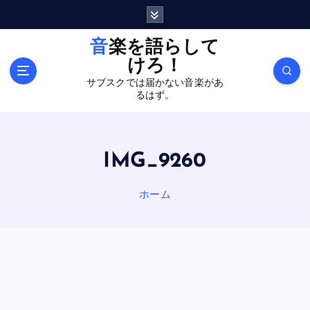
内
容
を
音楽を語らして
ス
けろ！
キ
サブスクでは届かない音楽があ
ッ
るはず。
プ
IMG_9260
ホーム