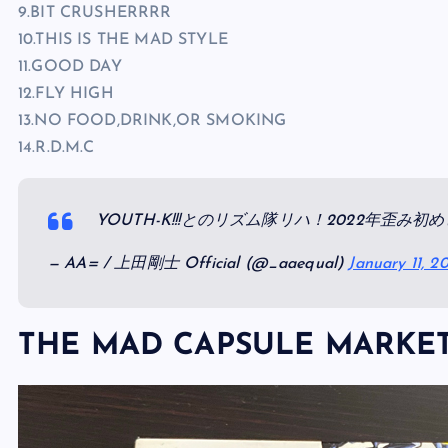
9.BIT CRUSHERRRR
10.THIS IS THE MAD STYLE
11.GOOD DAY
12.FLY HIGH
13.NO FOOD,DRINK,OR SMOKING
14.R.D.M.C
YOUTH-K!!!とのリズム隊リハ！2022年歪み初めし
— AA= / 上田剛士 Official (@_aaequal)
January 11, 2
THE MAD CAPSULE MARK