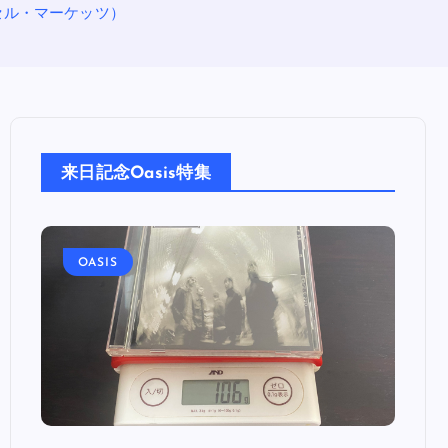
カプセル・マーケッツ）
来日記念Oasis特集
OASIS
OA