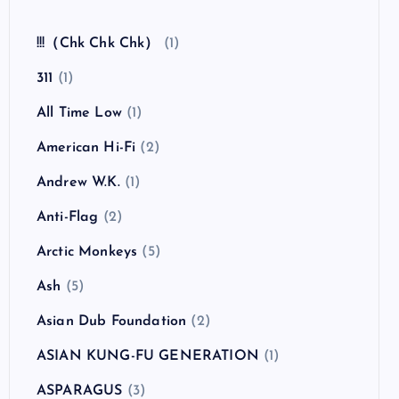
全曲紹介！The Coral「The Invisible Invasion」
（ザ・コーラル インヴィジブル・インヴェイジ
ョン）
カテゴリー
!!!（Chk Chk Chk）
(1)
311
(1)
All Time Low
(1)
American Hi-Fi
(2)