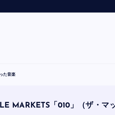
「
A
F
O
R
L
った音楽
SULE MARKETS「010」（