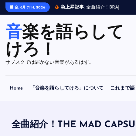
内
急上昇記事:
全
曲
紹
介
！
B
R
A
H
M
A
N
金. 8月 7TH, 2026
容
を
音楽を語らして
ス
キ
ッ
けろ！
プ
サブスクでは届かない音楽があるはず。
Home
「音楽を語らしてけろ」について
これまで語
全曲紹介！THE MAD CAP