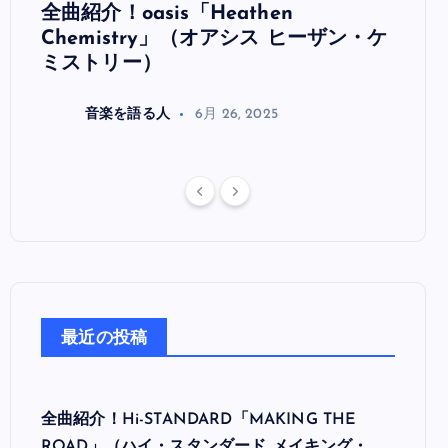
全曲紹介！oasis「Heathen
全曲紹
リ
Chemistry」（オアシス ヒーザン・ケ
（オ
ミストリー）
音楽を語る人
6月 26, 2025
最近の投稿
全曲紹介！Hi-STANDARD「MAKING THE
ROAD」（ハイ・スタンダード メイキング・