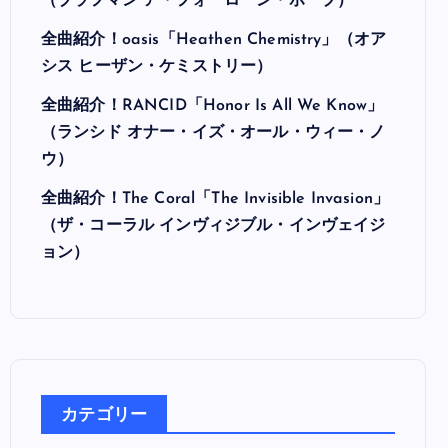
最近の投稿
全曲紹介！Hi-STANDARD「MAKING THE
ROAD」（ハイ・スタンダード メイキング・
ザ・ロード）
全曲紹介！BRAHMAN「A FORLORN HOPE」
（ブラフマン ア・フォーローン・ホープ）
全曲紹介！oasis「Heathen Chemistry」（オア
シス ヒーザン・ケミストリー）
全曲紹介！RANCID「Honor Is All We Know」
（ランシド オナー・イズ・オール・ウィー・ノ
ウ）