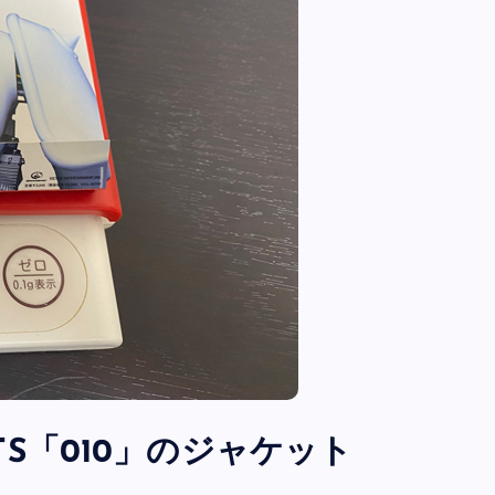
全曲紹介！oasis「Definitely
Maybe」（オアシス デフィニト
ー・メイビー）
音楽を語る人
8月 30, 2023
KETS「010」のジャケット