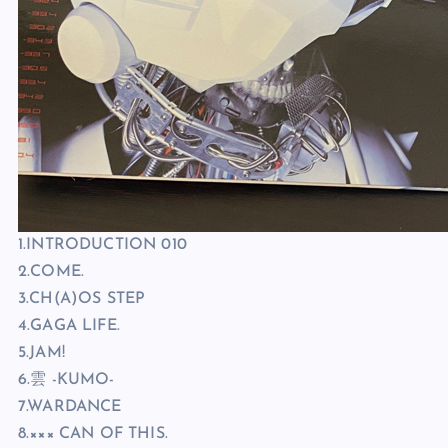
1.INTRODUCTION 010
2.COME.
3.CH(A)OS STEP
4.GAGA LIFE.
5.JAM!
6.雲 -KUMO-
7.WARDANCE
8.××× CAN OF THIS.