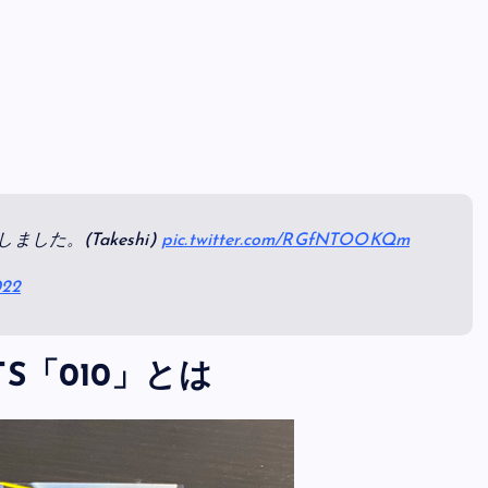
ました。(Takeshi)
pic.twitter.com/RGfNTOOKQm
022
ETS「010」とは