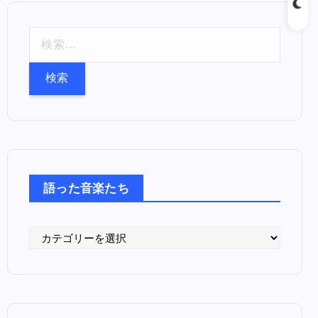
検
索
:
語った音楽たち
語
っ
た
音
楽