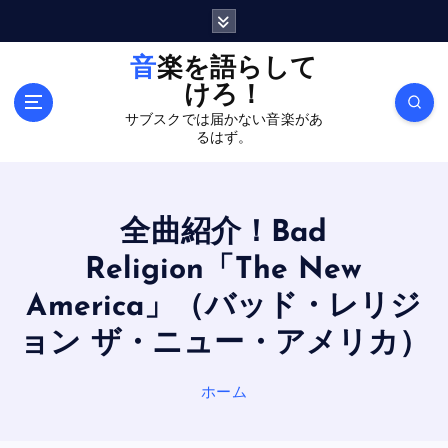
内
容
を
音楽を語らして
ス
けろ！
キ
サブスクでは届かない音楽があ
ッ
るはず。
プ
全曲紹介！Bad
Religion「The New
America」（バッド・レリジ
ョン ザ・ニュー・アメリカ）
ホーム