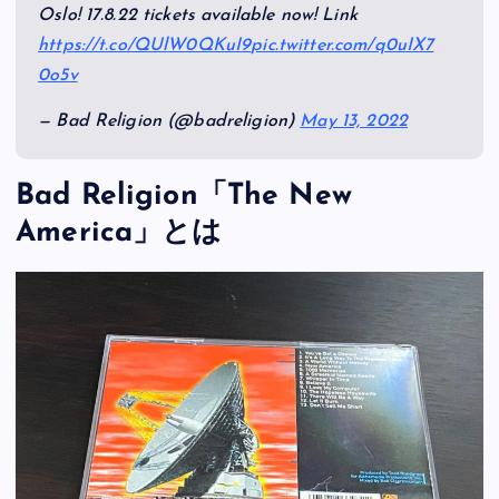
Oslo! 17.8.22 tickets available now! Link
https://t.co/QUlW0QKuI9
pic.twitter.com/q0uIX7
0o5v
— Bad Religion (@badreligion)
May 13, 2022
Bad Religion「The New
America」とは