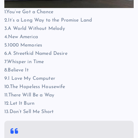
1.You’ve Got a Chance
2.It’s a Long Way to the Promise Land
3.A World Without Melody
4.New America
5.1000 Memories
6.A Streetkid Named Desire
7.Whisper in Time
8.Believe It
9.I Love My Computer
10.The Hopeless Housewife
11.There Will Be a Way
12.Let It Burn
13.Don’t Sell Me Short