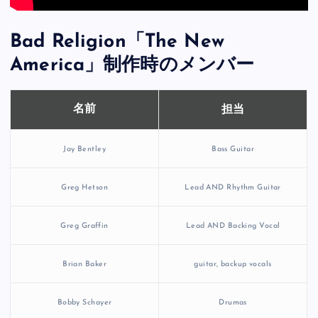
Bad Religion「The New
America」制作時のメンバー
担当
名前
Jay Bentley
Bass Guitar
Greg Hetson
Lead AND Rhythm Guitar
Greg Graffin
Lead AND Backing Vocal
Brian Baker
guitar, backup vocals
Bobby Schayer
Drumas