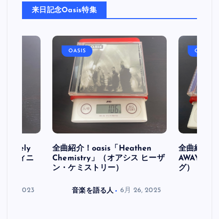
来日記念Oasis特集
OASIS
OASIS
initely
全曲紹介！oasis「Heathen
全曲紹介！oa
ス デフィニ
Chemistry」（オアシス ヒーザ
AWAY」
ン・ケミストリー）
グ）
月 30, 2023
音楽を語る人
6月 26, 2025
音楽を