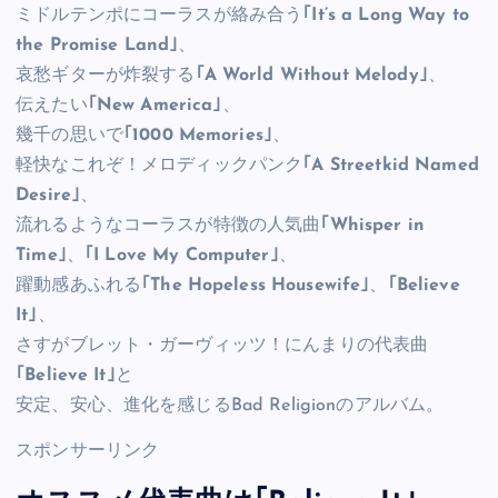
ミドルテンポにコーラスが絡み合う
｢It’s a Long Way to
the Promise Land｣
、
哀愁ギターが炸裂する
｢A World Without Melody｣
、
伝えたい
｢New America｣
、
幾千の思いで
｢1000 Memories｣
、
軽快なこれぞ！メロディックパンク
｢A Streetkid Named
Desire｣
、
流れるようなコーラスが特徴の人気曲
｢Whisper in
Time｣
、
｢I Love My Computer｣
、
躍動感あふれる
｢The Hopeless Housewife｣
、
｢Believe
It｣
、
さすがブレット・ガーヴィッツ！にんまりの代表曲
｢Believe It｣
と
安定、安心、進化を感じるBad Religionのアルバム。
スポンサーリンク