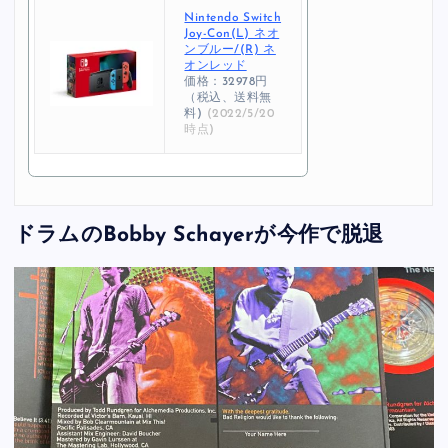
Nintendo Switch
Joy-Con(L) ネオ
ンブルー/(R) ネ
オンレッド
価格：32978円
（税込、送料無
料)
(2022/5/20
時点)
ドラムのBobby Schayerが今作で脱退