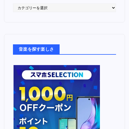
語
っ
た
音
楽
た
ち
音楽を探す楽しさ