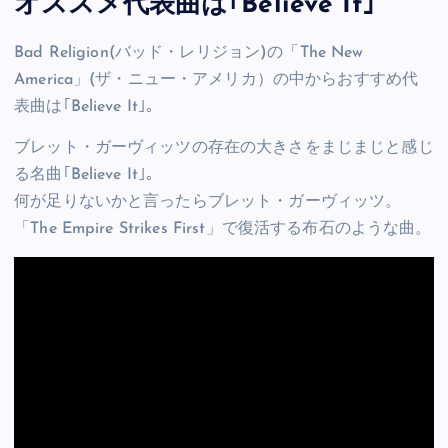
オススメ代表曲は｢Believe It｣
Bad Religion(バッド・レリジョン)の「The New
America」(ザ・ニュー・アメリカ）の中からおすすめ代
表曲は｢Believe It｣。
ブレット・ガーヴィッツの存在の大きさをまじまじと感じ
る名曲｢Believe It｣。
何が足りないかと言ったらブレット・ガーヴィッツ。
「The Empire Strikes First」で復活する布石のような曲。