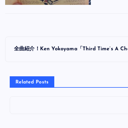
投
全曲紹介！Ken Yokoyama「Third Time’
稿
ナ
Related Posts
ビ
ゲ
ー