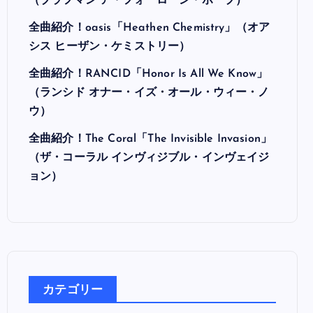
最近の投稿
全曲紹介！Hi-STANDARD「MAKING THE
ROAD」（ハイ・スタンダード メイキング・
ザ・ロード）
全曲紹介！BRAHMAN「A FORLORN HOPE」
（ブラフマン ア・フォーローン・ホープ）
全曲紹介！oasis「Heathen Chemistry」（オア
シス ヒーザン・ケミストリー）
全曲紹介！RANCID「Honor Is All We Know」
（ランシド オナー・イズ・オール・ウィー・ノ
ウ）