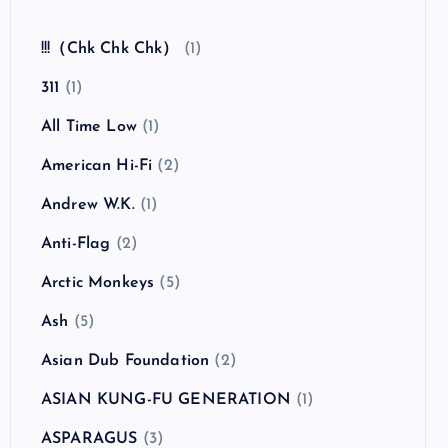
全曲紹介！The Coral「The Invisible Invasion」
（ザ・コーラル インヴィジブル・インヴェイジ
ョン）
カテゴリー
!!!（Chk Chk Chk）
(1)
311
(1)
All Time Low
(1)
American Hi-Fi
(2)