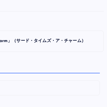
全曲紹介！oasis「Definitely
Maybe」（オアシス デフィニト
ー・メイビー）
音楽を語る人
8月 30, 2023
s A Charm」（サード・タイムズ・ア・チャーム）