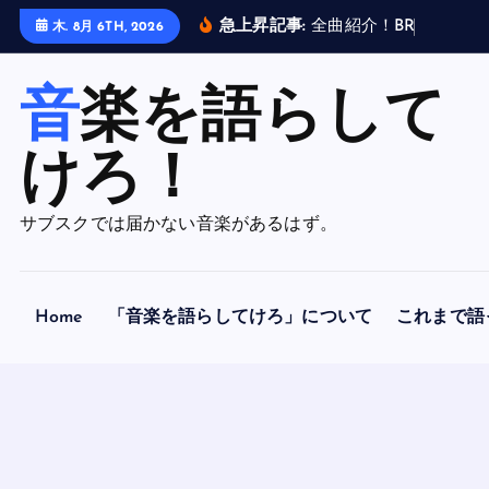
内
急上昇記事:
全
曲
紹
介
！
B
R
A
H
M
A
N
木. 8月 6TH, 2026
容
を
音楽を語らして
ス
キ
ッ
けろ！
プ
サブスクでは届かない音楽があるはず。
Home
「音楽を語らしてけろ」について
これまで語