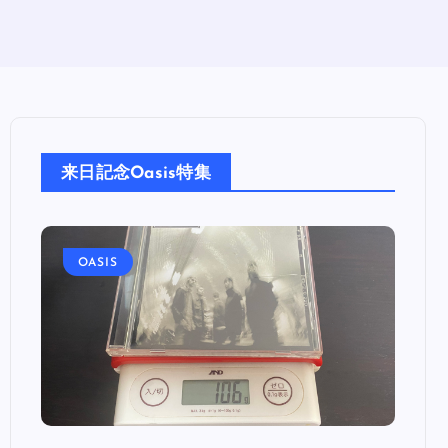
来日記念Oasis特集
OASIS
OA