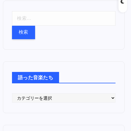
検
索
:
語った音楽たち
語
っ
た
音
楽