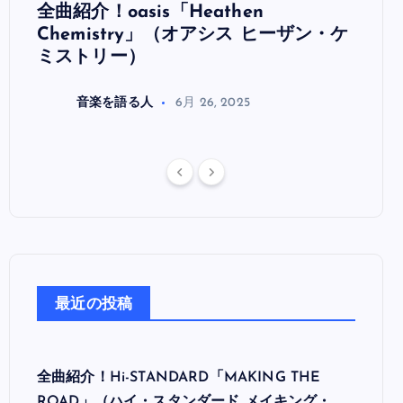
全曲紹介！oasis「Heathen
全曲紹
リ
Chemistry」（オアシス ヒーザン・ケ
（オ
ミストリー）
音楽を語る人
6月 26, 2025
最近の投稿
全曲紹介！Hi-STANDARD「MAKING THE
ROAD」（ハイ・スタンダード メイキング・