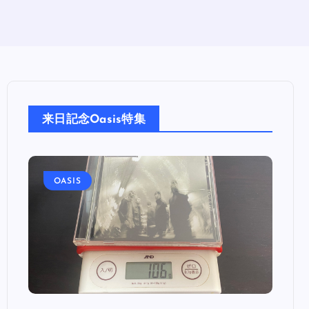
来日記念Oasis特集
OASIS
OA