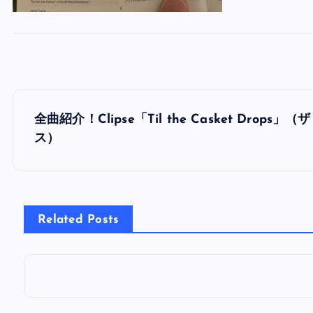
投
全曲紹介！Clipse「Til the Casket D
稿
ス）
ナ
ビ
Related Posts
ゲ
ー