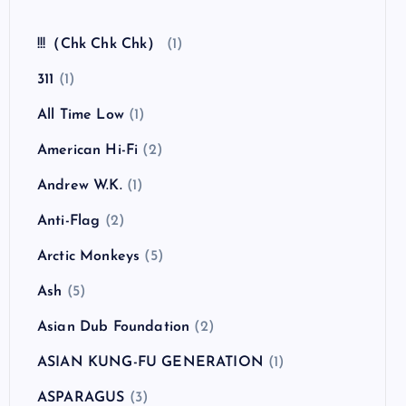
全曲紹介！The Coral「The Invisible Invasion」
（ザ・コーラル インヴィジブル・インヴェイジ
ョン）
カテゴリー
!!!（Chk Chk Chk）
(1)
311
(1)
All Time Low
(1)
American Hi-Fi
(2)