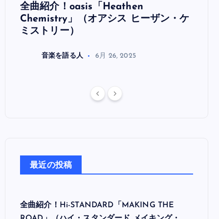
全曲紹介！oasis「Heathen
全曲紹
リ
Chemistry」（オアシス ヒーザン・ケ
（オ
ミストリー）
音楽を語る人
6月 26, 2025
最近の投稿
全曲紹介！Hi-STANDARD「MAKING THE
ROAD」（ハイ・スタンダード メイキング・