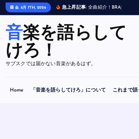
内
急上昇記事:
全
曲
紹
介
！
B
R
A
H
M
A
N
金. 8月 7TH, 2026
容
を
音楽を語らして
ス
キ
ッ
けろ！
プ
サブスクでは届かない音楽があるはず。
Home
「音楽を語らしてけろ」について
これまで語