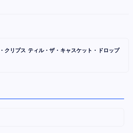
全曲紹介！oasis「Definitely
Maybe」（オアシス デフィニト
ー・メイビー）
音楽を語る人
8月 30, 2023
rops」（ザ・クリプス ティル・ザ・キャスケット・ドロップ