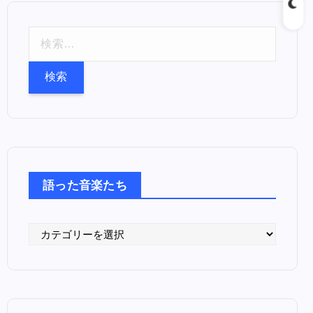
検
索
:
語った音楽たち
語
っ
た
音
楽