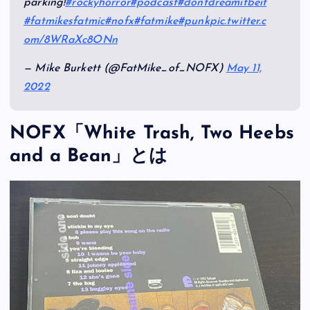
parking!
#rockyhorror
#podcast
#dontdreamitbeit
#fatmikesfatmic
#nofx
#fatmike
#punk
pic.twitter.c
om/8WRaXc8ONn
— Mike Burkett (@FatMike_of_NOFX)
May 11,
2022
NOFX「White Trash, Two Heebs
and a Bean」とは