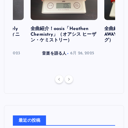
initely
全曲紹介！oasis「Heathen
全曲紹介！oa
ス デフィニ
Chemistry」（オアシス ヒーザ
AWAY」
ン・ケミストリー）
グ）
月 30, 2023
音楽を語る人
6月 26, 2025
音楽を
最近の投稿