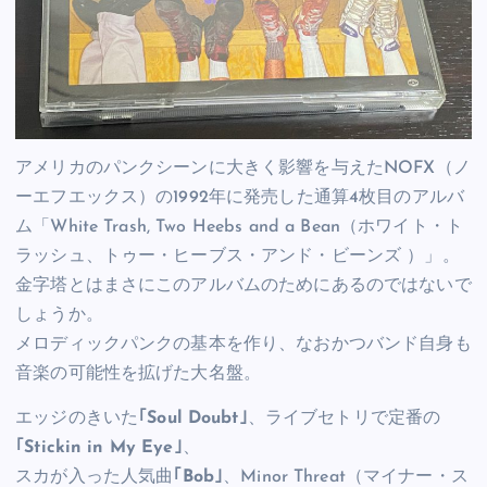
アメリカのパンクシーンに大きく影響を与えたNOFX（ノ
ーエフエックス）の1992年に発売した通算4枚目のアルバ
ム「White Trash, Two Heebs and a Bean（ホワイト・ト
ラッシュ、トゥー・ヒーブス・アンド・ビーンズ ）」。
金字塔とはまさにこのアルバムのためにあるのではないで
しょうか。
メロディックパンクの基本を作り、なおかつバンド自身も
音楽の可能性を拡げた大名盤。
エッジのきいた
｢Soul Doubt｣
、ライブセトリで定番の
｢Stickin in My Eye｣
、
スカが入った人気曲
｢Bob｣
、Minor Threat（マイナー・ス