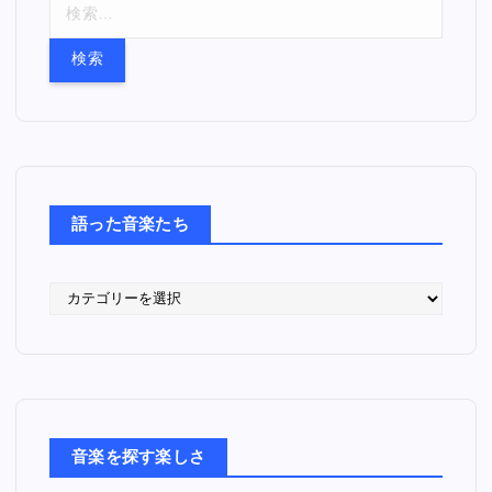
検
索
:
語った音楽たち
語
っ
た
音
楽
た
ち
音楽を探す楽しさ