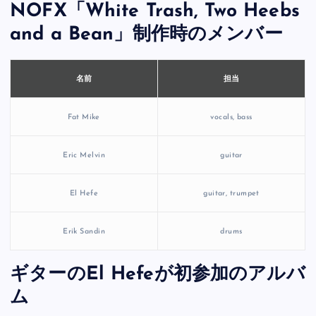
NOFX「White Trash, Two Heebs
and a Bean」制作時のメンバー
担当
名前
Fat Mike
vocals, bass
Eric Melvin
guitar
El Hefe
guitar, trumpet
Erik Sandin
drums
ギターのEl Hefeが初参加のアルバ
ム