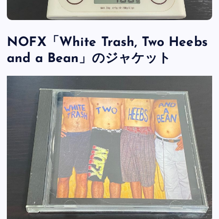
NOFX「White Trash, Two Heebs
and a Bean」のジャケット