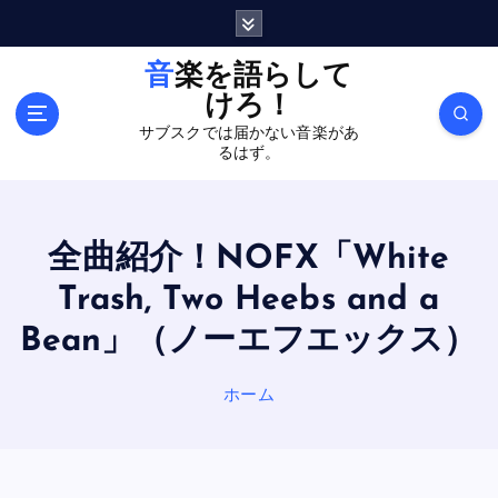
内
容
を
音楽を語らして
ス
けろ！
キ
サブスクでは届かない音楽があ
ッ
るはず。
プ
全曲紹介！NOFX「White
Trash, Two Heebs and a
Bean」（ノーエフエックス）
ホーム