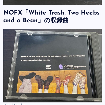
NOFX「White Trash, Two Heebs
and a Bean」の収録曲