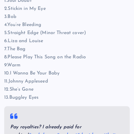
1.Soul Doubt
2.Stickin in My Eye
3.Bob
4.You’re Bleeding
5.Straight Edge (Minor Threat cover)
6.Liza and Louise
7.The Bag
8.Please Play This Song on the Radio
9.Warm
10.I Wanna Be Your Baby
11.Johnny Appleseed
12.She’s Gone
13.Buggley Eyes
Pay royalties? I already paid for