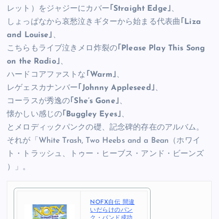
レット）をジャジーにカバー
｢Straight Edge｣
、
しょっぱなから哀愁泣きギターから始まる代表曲
｢Liza
and Louise｣
、
こちらもライブ泣きメロ炸裂の
｢Please Play This Song
on the Radio｣
、
ハードコアファストな
｢Warm｣
、
レゲェスカナンバー
｢Johnny Appleseed｣
、
コーラスが秀逸の
｢She’s Gone｣
、
懐かしい感じの
｢Buggley Eyes｣
、
とメロディックパンクの礎、記念碑的存在のアルバム。
それが「White Trash, Two Heebs and a Bean（ホワイ
ト・トラッシュ、トゥー・ヒーブス・アンド・ビーンズ
）」。
NOFX自伝 間違
いだらけのパン
ク・バンド成功