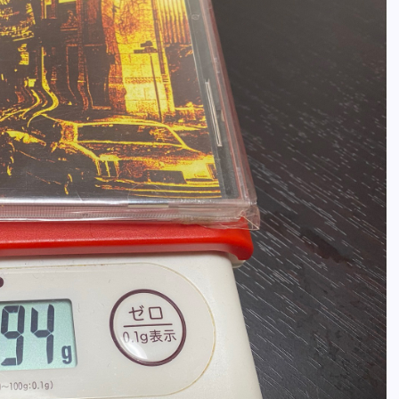
全曲紹介！oasis「Definitely
Maybe」（オアシス デフィニト
ー・メイビー）
音楽を語る人
8月 30, 2023