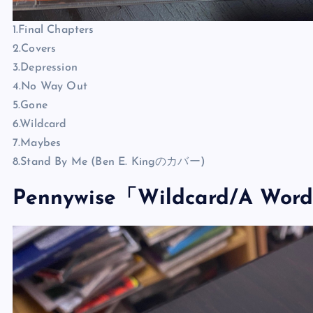
1.Final Chapters
2.Covers
3.Depression
4.No Way Out
5.Gone
6.Wildcard
7.Maybes
8.Stand By Me (Ben E. Kingのカバー)
Pennywise「Wildcard/A Wor