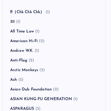
全曲紹介！The Coral「The Invisible Invasion」
（ザ・コーラル インヴィジブル・インヴェイジ
ョン）
カテゴリー
!!!（Chk Chk Chk）
(1)
311
(1)
All Time Low
(1)
American Hi-Fi
(2)