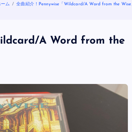
ホーム
全曲紹介！Pennywise「Wildcard/A Word from the Wis
card/A Word from the
OASIS