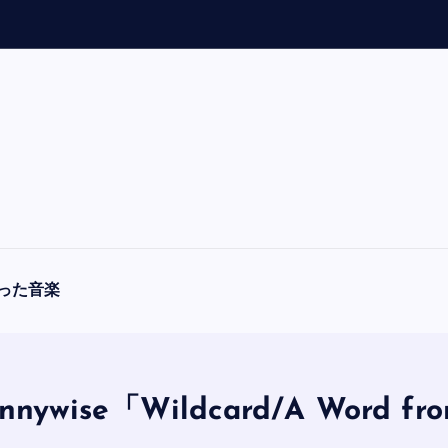
「
A
F
O
R
L
った音楽
wise「Wildcard/A Word fro