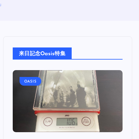
e」
来日記念Oasis特集
OASIS
OA