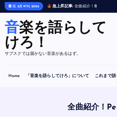
内
急上昇記事:
全
曲
紹
介
！
B
R
A
H
M
A
N
日. 8月 9TH, 2026
容
を
音楽を語らして
ス
キ
ッ
けろ！
プ
サブスクでは届かない音楽があるはず。
Home
「音楽を語らしてけろ」について
これまで語
全曲紹介！Penny