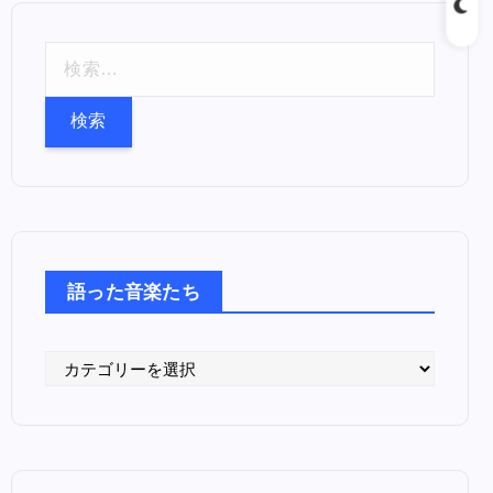
検
索
:
語った音楽たち
語
っ
た
音
楽