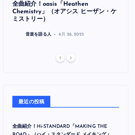
全曲紹介！oasis「Heathen
全曲紹
リ
Chemistry」（オアシス ヒーザン・ケ
（オ
ミストリー）
音楽を語る人
6月 26, 2025
最近の投稿
全曲紹介！Hi-STANDARD「MAKING THE
ROAD」（ハイ・スタンダード メイキング・