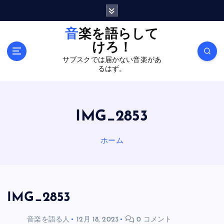
内
容
を
音楽を語らして
ス
けろ！
キ
サブスクでは届かない音楽があ
ッ
るはず。
プ
IMG_2853
ホーム
IMG_2853
音楽を語る人
12月 18, 2023
0 コメント