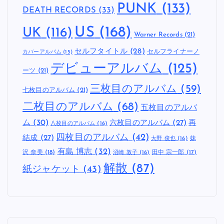
PUNK
(133)
DEATH RECORDS
(33)
US
(168)
UK
(116)
Warner Records
(21)
セルフタイトル
(28)
セルフライナーノ
カバーアルバム
(15)
デビューアルバム
(125)
ーツ
(21)
三枚目のアルバム
(59)
七枚目のアルバム
(21)
二枚目のアルバム
(68)
五枚目のアルバ
ム
(30)
六枚目のアルバム
(27)
再
八枚目のアルバム
(16)
四枚目のアルバム
(42)
結成
(27)
妹
大野 俊也
(16)
有島 博志
(32)
沢 奈美
(18)
田中 宗一郎
(17)
沼崎 敦子
(16)
解散
(87)
紙ジャケット
(43)