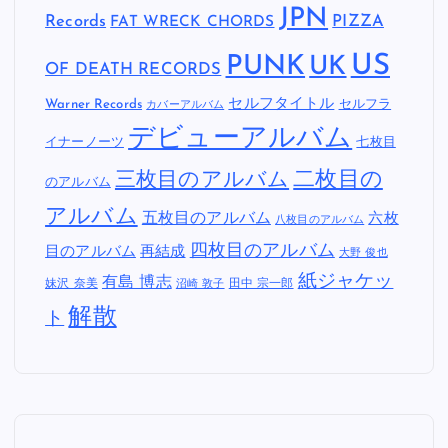
JPN
Records
FAT WRECK CHORDS
PIZZA
US
PUNK
UK
OF DEATH RECORDS
セルフタイトル
Warner Records
セルフラ
カバーアルバム
デビューアルバム
イナーノーツ
七枚目
二枚目の
三枚目のアルバム
のアルバム
アルバム
五枚目のアルバム
六枚
八枚目のアルバム
四枚目のアルバム
目のアルバム
再結成
大野 俊也
紙ジャケッ
有島 博志
妹沢 奈美
田中 宗一郎
沼崎 敦子
解散
ト