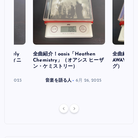
initely
全曲紹介！oasis「Heathen
全曲紹介！oa
ス デフィニ
Chemistry」（オアシス ヒーザ
AWAY」
ン・ケミストリー）
グ）
月 30, 2023
音楽を語る人
6月 26, 2025
音楽を