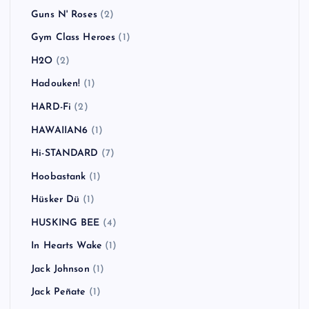
Guns N' Roses
(2)
Gym Class Heroes
(1)
H2O
(2)
Hadouken!
(1)
HARD-Fi
(2)
HAWAIIAN6
(1)
Hi-STANDARD
(7)
Hoobastank
(1)
Hüsker Dü
(1)
HUSKING BEE
(4)
In Hearts Wake
(1)
Jack Johnson
(1)
Jack Peñate
(1)