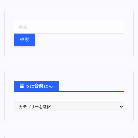
検
索
:
語った音楽たち
語
っ
た
音
楽