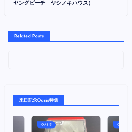
ヤングビーチ ヤシノキハウス）
ナ
ビ
Related Posts
ゲ
ー
シ
ョ
ン
来日記念Oasis特集
OASIS
OASIS