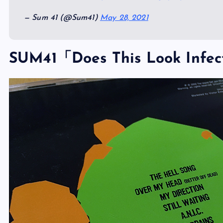
— Sum 41 (@Sum41)
May 28, 2021
SUM41「Does This Look Inf