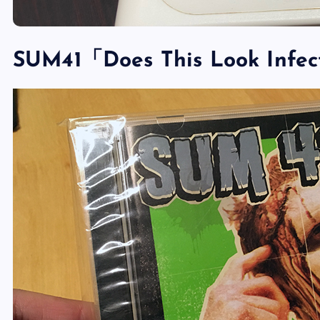
SUM41「Does This Look I