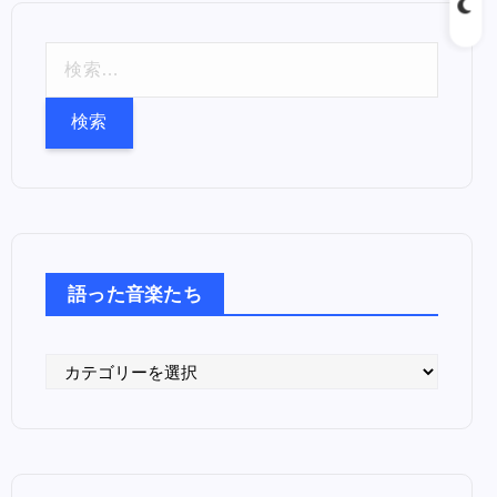
検
索
:
語った音楽たち
語
っ
た
音
楽