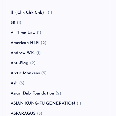
全曲紹介！The Coral「The Invisible Invasion」
（ザ・コーラル インヴィジブル・インヴェイジ
ョン）
カテゴリー
!!!（Chk Chk Chk）
(1)
311
(1)
All Time Low
(1)
American Hi-Fi
(2)