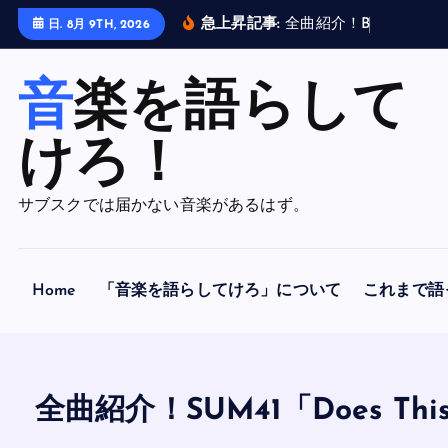
内
急上昇記事:
全
曲
紹
介
！
B
R
A
H
M
A
N
日. 8月 9TH, 2026
容
を
音楽を語らして
ス
キ
ッ
けろ！
プ
サブスクでは届かない音楽があるはず。
Home
「音楽を語らしてけろ」について
これまで語
全曲紹介！SUM41「Does Th