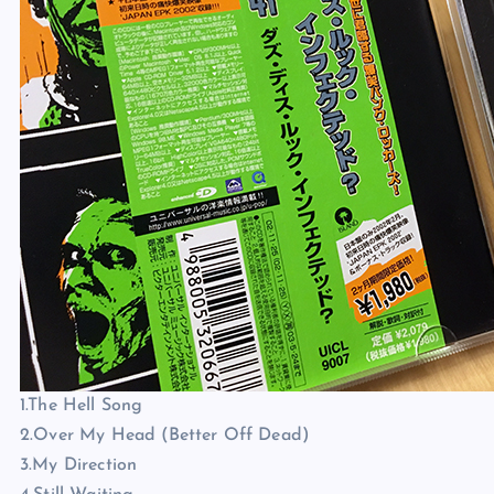
1.The Hell Song
2.Over My Head (Better Off Dead)
3.My Direction