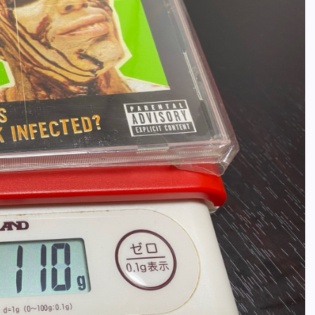
全曲紹介！oasis「Definitely
Maybe」（オアシス デフィニト
ー・メイビー）
音楽を語る人
8月 30, 2023