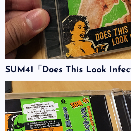
SUM41「Does This Look In