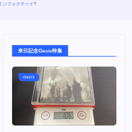
ク・インフェクテッド?
来日記念Oasis特集
OASIS
OA