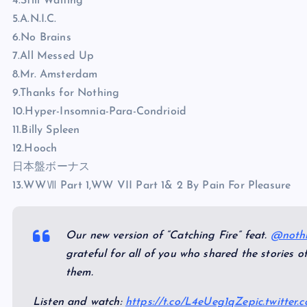
4.Still Waiting
5.A.N.I.C.
6.No Brains
7.All Messed Up
8.Mr. Amsterdam
9.Thanks for Nothing
10.Hyper-Insomnia-Para-Condrioid
11.Billy Spleen
12.Hooch
日本盤ボーナス
13.WWⅦ Part 1,WW VII Part 1& 2 By Pain For Pleasure
Our new version of “Catching Fire” feat.
@noth
grateful for all of you who shared the stories 
them.
Listen and watch:
https://t.co/L4eUeg1qZe
pic.twitte