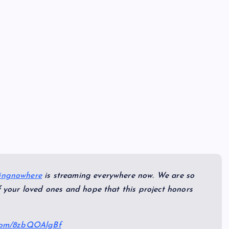
ingnowhere
is streaming everywhere now. We are so
of your loved ones and hope that this project honors
r.com/8zbQOAlgBf