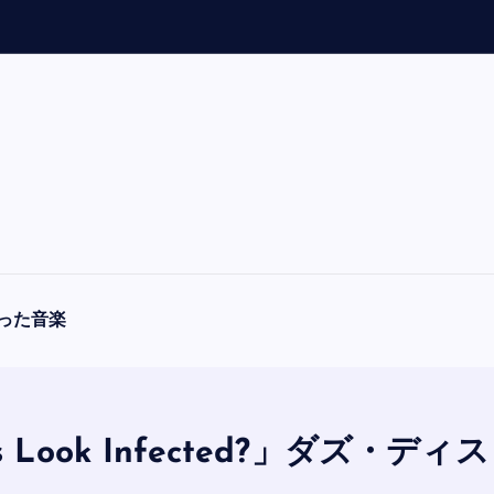
「
A
F
O
R
L
った音楽
is Look Infected?」ダ