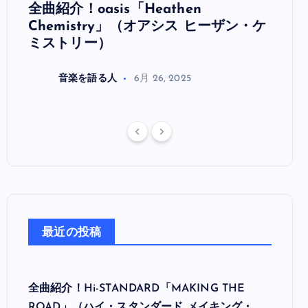
全曲紹介！oasis「Heathen
全曲紹
リ
Chemistry」（オアシス ヒーザン・ケ
（オ
ミストリー）
音楽を語る人
6月 26, 2025
最近の投稿
全曲紹介！Hi-STANDARD「MAKING THE
ROAD」（ハイ・スタンダード メイキング・