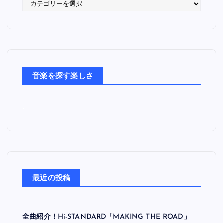
語
っ
た
音
楽
た
ち
音楽を探す楽しさ