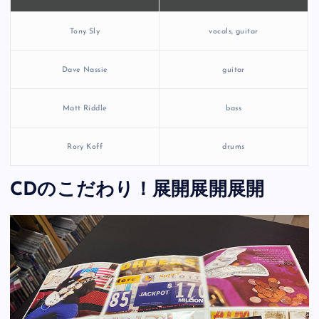
Tony Sly
vocals, guitar
Dave Nassie
guitar
Matt Riddle
bass
Rory Koff
drums
CDのこだわり！展開展開展開