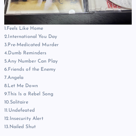
1.Feels Like Home
2.International You Day
3.Pre-Medicated Murder
4.Dumb Reminders
5.Any Number Can Play
6.Friends of the Enemy
7.Angela
8.Let Me Down
9.This Is a Rebel Song
10.Solitaire
11.Undefeated
12.Insecurity Alert
13.Nailed Shut