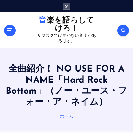
内
容
を
音楽を語らして
ス
けろ！
キ
サブスクでは届かない音楽があ
ッ
るはず。
プ
全曲紹介！ NO USE FOR A
NAME「Hard Rock
Bottom」（ノー・ユース・フ
ォー・ア・ネイム）
ホーム