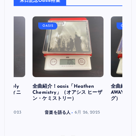
来日記念Oasis特集
OASIS
OASIS
initely
全曲紹介！oasis「Heathen
全曲紹介！oa
ス デフィニ
Chemistry」（オアシス ヒーザ
AWAY」
ン・ケミストリー）
グ）
月 30, 2023
音楽を語る人
6月 26, 2025
音楽を