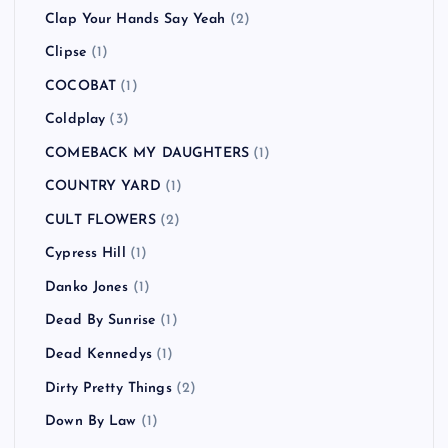
Bring Me the Horizon
(1)
Buckcherry
(1)
BUDDHA BRAND
(1)
BUGY CRAXONE
(1)
Caravan Palace
(1)
CATO SALSA EXPERIENCE
(1)
Charlotte Hatherley
(1)
CHVRCHES
(1)
Clap Your Hands Say Yeah
(2)
Clipse
(1)
COCOBAT
(1)
Coldplay
(3)
COMEBACK MY DAUGHTERS
(1)