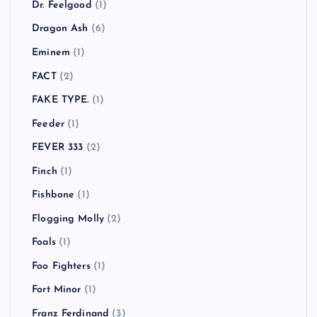
COUNTRY YARD
(1)
CULT FLOWERS
(2)
Cypress Hill
(1)
Danko Jones
(1)
Dead By Sunrise
(1)
Dead Kennedys
(1)
Dirty Pretty Things
(2)
Down By Law
(1)
Dr. Feelgood
(1)
Dragon Ash
(6)
Eminem
(1)
FACT
(2)
FAKE TYPE.
(1)