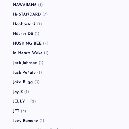
Good Riddance
(1)
Green Day
(7)
Greta Van Fleet
(1)
Guns N' Roses
(2)
Gym Class Heroes
(1)
H2O
(2)
Hadouken!
(1)
HARD-Fi
(2)
HAWAIIAN6
(1)
Hi-STANDARD
(7)
Hoobastank
(1)
Hüsker Dü
(1)
HUSKING BEE
(4)