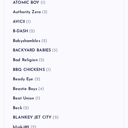
Anti-Flag
(2)
Arctic Monkeys
(5)
Ash
(5)
Asian Dub Foundation
(2)
ASIAN KUNG-FU GENERATION
(1)
ASPARAGUS
(3)
At The Drive-In
(1)
Atari Teenage Riot
(1)
ATOMIC BOY
(1)
Authority Zero
(3)
AVICII
(1)
B-DASH
(2)
Babyshambles
(2)