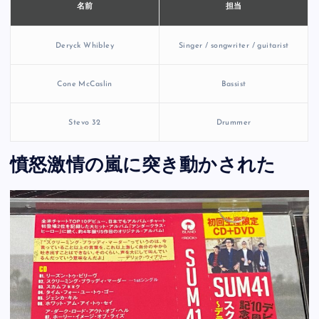
担当
名前
Deryck Whibley
Singer / songwriter / guitarist
Cone McCaslin
Bassist
Stevo 32
Drummer
憤怒激情の嵐に突き動かされた