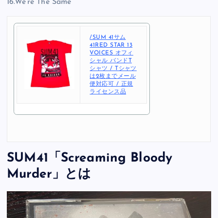
16.We’re The Same
/SUM 41サム
41RED STAR 13
VOICES オフィ
シャル バンドT
シャツ / Tシャツ
は2枚までメール
便対応可 / 正規
ライセンス品
SUM41「Screaming Bloody
Murder」とは