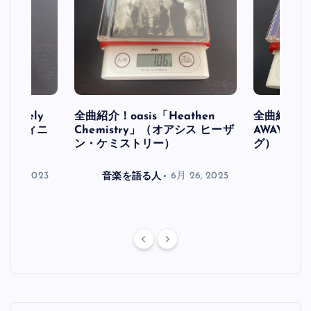
initely
全曲紹介！oasis「Heathen
全曲紹介！oa
ス デフィニ
Chemistry」（オアシス ヒーザ
AWAY」
ン・ケミストリー）
グ）
月 30, 2023
音楽を語る人
6月 26, 2025
音楽を