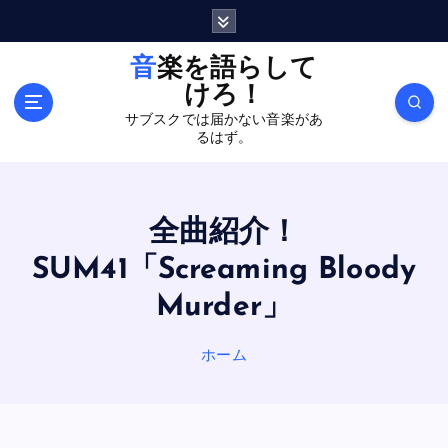
内
容
を
音楽を語らして
ス
けろ！
キ
サブスクでは届かない音楽があ
ッ
るはず。
プ
全曲紹介！
SUM41「Screaming Bloody
Murder」
ホーム