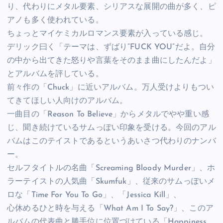
り、代わりにメタル要素、シリアスな展開の曲が多く、ピ
アノも多く使われている。
ちょっとマイケミカルロマンス要素が入っている感じ。
デリック曰く「テーマは、ずばり”FUCK YOU”だよ。自分
の中から出てきた怒りや言葉をそのまま曲にしたんだよ」
とアルバムを評している。
前々作の「Chuck」に近いアルバム。万人受けよりもつい
てきてほしい人向けのアルバム。
一曲目の「Reason To Believe」からメタルでやや重い感
じ、聞き続けているサムっぽい印象を受ける。今回のアル
バムはこのテイストであるというあいさつ代わりのナンバ
ー。
セルフタイトルの名曲「Screaming Bloody Murder」、ホ
ラーテイストの人気曲「Skumfuk」、従来のサムっぽいメ
ロな「Time For You To Go」、「Jessica Kill」、
心休めるひと時を与える「What Am I To Say?」、このア
ルバムの代表曲と勝手位に位置づけている「Happiness