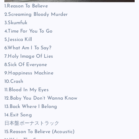
1.Reason To Believe
2.Screaming Bloody Murder
3.Skumfuk
4.Time For You To Go
5.Jessica Kill
6.What Am I To Say?
7.Holy Image Of Lies
8.Sick Of Everyone
9.Happiness Machine
10.Crash
11.Blood In My Eyes
12.Baby You Don’t Wanna Know
13.Back Where I Belong
14.Exit Song
日本盤ボーナストラック
15.Reason To Believe (Acoustic)