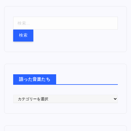
検
索
:
語った音楽たち
語
っ
た
音
楽