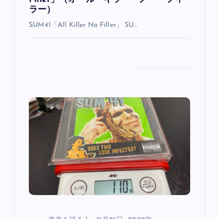
ラー）
SUM41「All Killer No Filler」 SU…